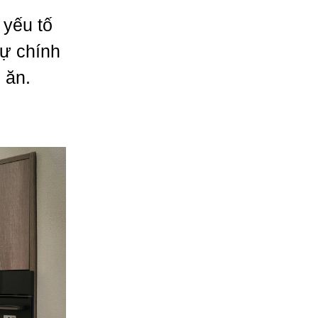
yếu tố
sự chính
n ăn.