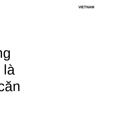
VIETNAM
ng
 là
 căn