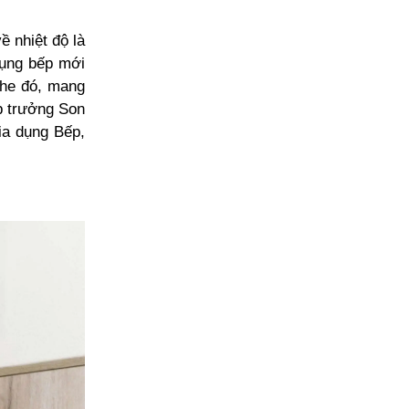
 nhiệt độ là
dụng bếp mới
khe đó, mang
p trưởng Son
ia dụng Bếp,