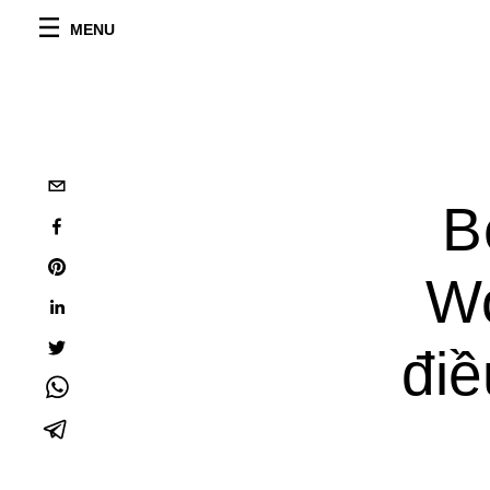
MENU
B
Wo
điề