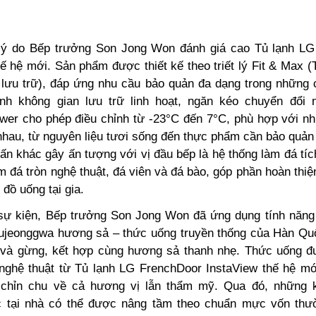
lý do
Bếp trưởng Son Jong Won
đánh giá cao Tủ lạnh LG
ế hệ mới. Sản phẩm được thiết kế theo triết lý Fit & Max 
a lưu trữ), đáp ứng nhu cầu bảo quản đa dạng trong những 
nh không gian lưu trữ linh hoạt, ngăn kéo chuyển đổi n
wer cho phép điều chỉnh từ -23°C đến 7°C, phù hợp với nhi
hau, từ nguyên liệu tươi sống đến thực phẩm cần bảo quản 
ấn khác gây ấn tượng với vị đầu bếp là hệ thống làm đá tíc
 đá tròn nghệ thuật, đá viên và đá bào, góp phần hoàn thiệ
đồ uống tại gia.
sự kiện,
Bếp trưởng Son Jong Won
đã ứng dụng tính năng 
ujeonggwa hương sả – thức uống truyền thống của Hàn Q
 và gừng, kết hợp cùng hương sả thanh nhẹ. Thức uống 
 nghệ thuật từ Tủ lạnh LG FrenchDoor InstaView thế hệ m
m chỉn chu về cả hương vị lẫn thẩm mỹ. Qua đó, những 
 tại nhà có thể được nâng tầm theo chuẩn mực vốn thư