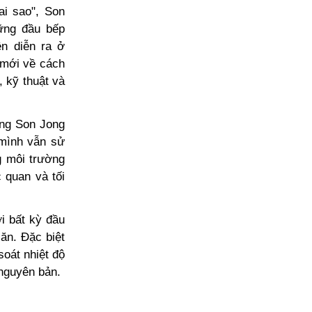
ai sao", Son
ững đầu bếp
n diễn ra ở
 mới về cách
 kỹ thuật và
ởng Son Jong
 mình vẫn sử
g môi trường
 quan và tối
i bất kỳ đầu
ăn. Đặc biệt
oát nhiệt độ
 nguyên bản.