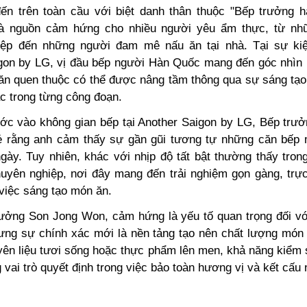
ến trên toàn cầu với biệt danh thân thuộc "Bếp trưởng h
à nguồn cảm hứng cho nhiều người yêu ẩm thực, từ nh
iệp đến những người đam mê nấu ăn tại nhà. Tại sự kiệ
gon by LG, vị đầu bếp người Hàn Quốc mang đến góc nhìn
n quen thuộc có thể được nâng tầm thông qua sự sáng tạo,
c trong từng công đoạn.
ớc vào không gian bếp tại Another Saigon by LG, Bếp trư
 rằng anh cảm thấy sự gần gũi tương tự những căn bếp
gày. Tuy nhiên, khác với nhịp độ tất bật thường thấy tron
uyên nghiệp, nơi đây mang đến trải nghiệm gọn gàng, trực
việc sáng tạo món ăn.
ưởng Son Jong Won, cảm hứng là yếu tố quan trọng đối vớ
ưng sự chính xác mới là nền tảng tạo nên chất lượng món 
yên liệu tươi sống hoặc thực phẩm lên men, khả năng kiểm s
 vai trò quyết định trong việc bảo toàn hương vị và kết cấu