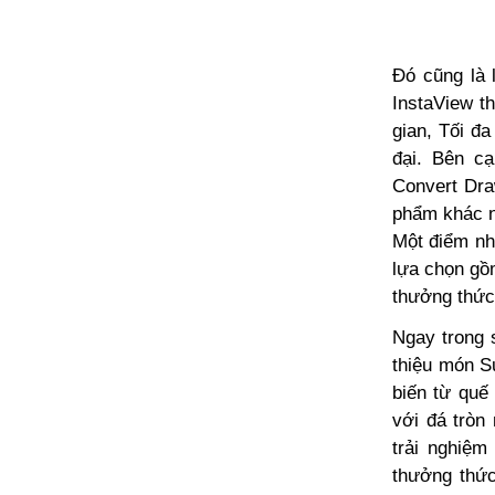
Đó cũng là 
InstaView th
gian, Tối đ
đại. Bên cạ
Convert Dra
phẩm khác n
Một điểm nh
lựa chọn gồm
thưởng thức 
Ngay trong 
thiệu món S
biến từ quế
với đá tròn
trải nghiệ
thưởng thức