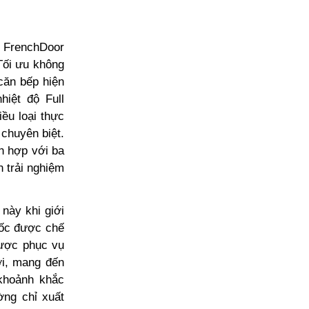
 FrenchDoor
(Tối ưu không
căn bếp hiện
hiệt độ Full
ều loại thực
chuyên biệt.
h hợp với ba
n trải nghiệm
này khi giới
uốc được chế
được phục vụ
ới, mang đến
khoảnh khắc
ờng chỉ xuất