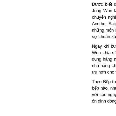
Được biết đ
Jong Won l
chuyên ngh
Another Sai
những món ă
sự chuẩn xá
Ngay khi bư
Won chia sẻ
dụng hằng n
nhà hàng ch
ưu hơn cho 
Theo Bếp tr
bếp nào, nh
với các ngu
ổn định đóng