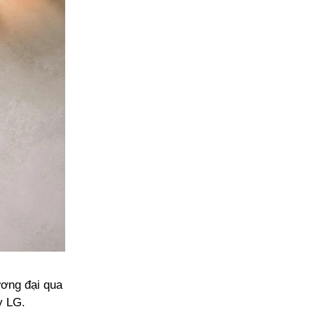
ơng đại qua
y LG.