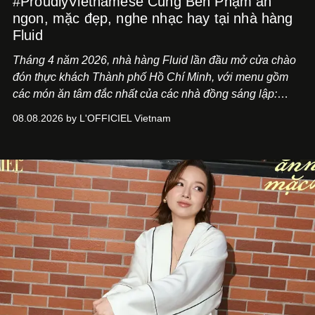
#ProudlyVietnamese Cùng Ben Phạm ăn
ngon, mặc đẹp, nghe nhạc hay tại nhà hàng
Fluid
Tháng 4 năm 2026, nhà hàng Fluid lần đầu mở cửa chào
đón thực khách Thành phố Hồ Chí Minh, với menu gồm
các món ăn tâm đắc nhất của các nhà đồng sáng lập:
Giám đốc sáng tạo Ben Phạm và chef Thạch Tạ. Những
08.08.2026 by L'OFFICIEL Vietnam
món ăn đa dạng từ Á đến Âu nhanh chóng được yêu thích
nhờ cảm giác ngon miệng, thoải mái và cả khả năng
mang đến niềm vui cho thực khách.