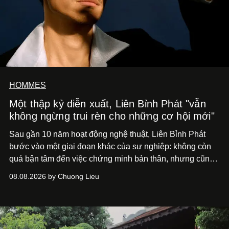
HOMMES
Một thập kỷ diễn xuất, Liên Bỉnh Phát "vẫn
không ngừng trui rèn cho những cơ hội mới"
Sau gần 10 năm hoạt động nghệ thuật, Liên Bỉnh Phát
bước vào một giai đoạn khác của sự nghiệp: không còn
quá bận tâm đến việc chứng minh bản thân, nhưng cũng
chưa bao giờ thôi khao khát được làm nghề. Từ hai bộ
08.08.2026 by Chuong Lieu
phim điện ảnh trong nửa đầu 2026 đến hành trình trở lại
với
Running Man Vietnam
, nam diễn viên nhìn công việc
bằng một tâm thế điềm tĩnh hơn. Anh tiếp tục học hỏi, trau
dồi và chờ đợi những vai diễn đủ sức đưa mình đến