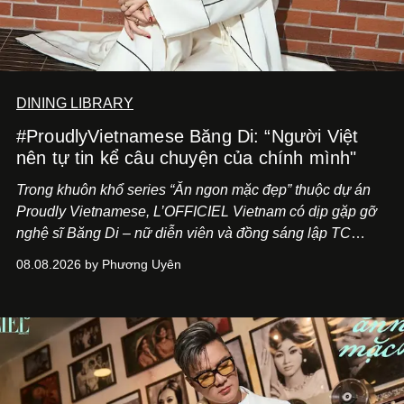
DINING LIBRARY
#ProudlyVietnamese Băng Di: “Người Việt
nên tự tin kể câu chuyện của chính mình"
Trong khuôn khổ series “Ăn ngon mặc đẹp” thuộc dự án
Proudly Vietnamese, L’OFFICIEL Vietnam có dịp gặp gỡ
nghệ sĩ Băng Di – nữ diễn viên và đồng sáng lập TC
ASIA, đơn vị đứng sau các thương hiệu BÀ BAR, MOTLY
08.08.2026 by Phương Uyên
Kitchen Bar và SALEM tại TP.HCM.