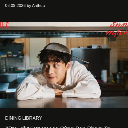
khung cảnh giàu chất thơ ấy, The Reverie Saigon lưu giữ
08.09.2026 by Anthea
hương vị của những thức quà truyền thống vào bộ sưu
tập bánh Trung Thu ‘Nguyệt Dạ Song Hoa’, gồm ba hộp
quà tặng ‘Mẫu Đơn Khai Phúc’, ‘Quế Hoa Vọng Nguyệt’
và ‘Nguyệt Sắc Giao Hòa’, gửi trao ước nguyện bình an
và hạnh phúc viên mãn.
DINING LIBRARY