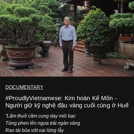
những vùng đất mới. Ở tuổi ngoài 30, điều anh theo đuổi
không phải những đích đến quá lớn, mà là khả năng luôn
tiến về phía trước.
DOCUMENTARY
#ProudlyVietnamese: Kim hoàn Kế Môn -
Người giữ kỹ nghệ đậu vàng cuối cùng ở Huế
“Lắm thuở cầm cung day mũi bạc
Từng phen lên ngựa trải ngàn vàng
Rao tài bủa vớt oai lừng lẫy