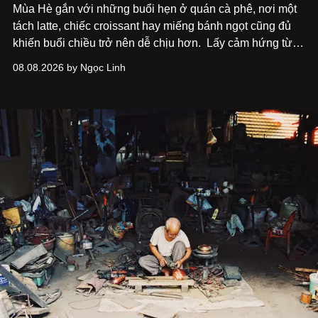
Mùa Hè gắn với những buổi hẹn ở quán cà phê, nơi một
tách latte, chiếc croissant hay miếng bánh ngọt cũng đủ
khiến buổi chiều trở nên dễ chịu hơn.
Lấy cảm hứng từ
cà phê, bánh nướng và các món tráng miệng, café nails
08.08.2026 by Ngọc Linh
sử dụng bảng màu nâu sữa, kem, trắng ngà cùng những
chi tiết đắp nổi để tái hiện không gian quen thuộc của
quán cà phê. Dưới đây là những mẫu nail được yêu thích
nhất của xu hướng này.