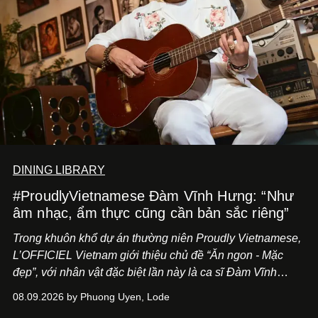
DINING LIBRARY
#ProudlyVietnamese Đàm Vĩnh Hưng: “Như
âm nhạc, ẩm thực cũng cần bản sắc riêng”
Trong khuôn khổ dự án thường niên Proudly Vietnamese,
L’OFFICIEL Vietnam giới thiệu chủ đề “Ăn ngon - Mặc
đẹp”, với nhân vật đặc biệt lần này là ca sĩ Đàm Vĩnh
Hưng. Đầu năm 2026, anh chính thức khai trương Tiệm
08.09.2026 by Phuong Uyen, Lode
Cà Phê Cà Pháo mang dấu ấn Indochine hoài niệm, thu