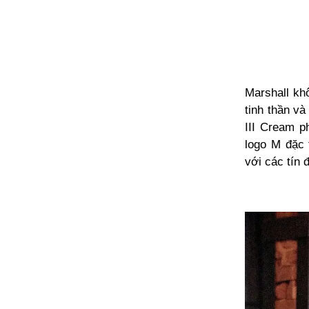
Marshall kh
tinh thần và
III Cream p
logo M đặc 
với các tín 