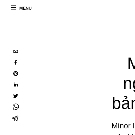
MENU
M
n
bản
Minor 