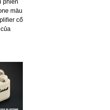
i phiên
tone màu
ifier cổ
 của