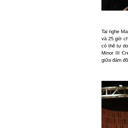
Tai nghe Ma
và 25 giờ ch
có thể tự d
Minor III C
giữa đám đô