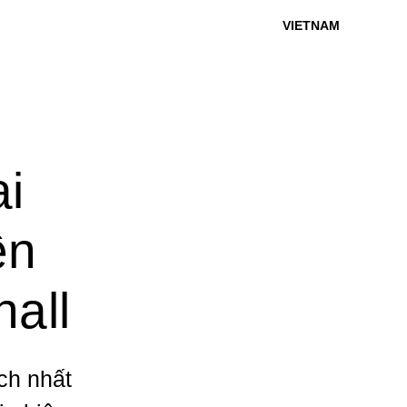
VIETNAM
ai
ên
hall
ch nhất