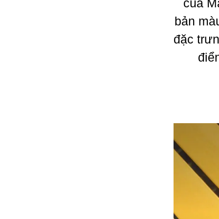
của Ma
bản màu
đặc trư
điể