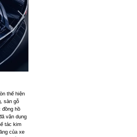
òn thể hiện
, sàn gỗ
c đồng hồ
đã vận dụng
hế tác kim
lăng của xe