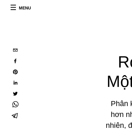
MENU
R
Một
Phân k
hơn nh
nhiên, 