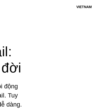
VIETNAM
l:
 đời
ôi động
il. Tuy
dễ dàng.