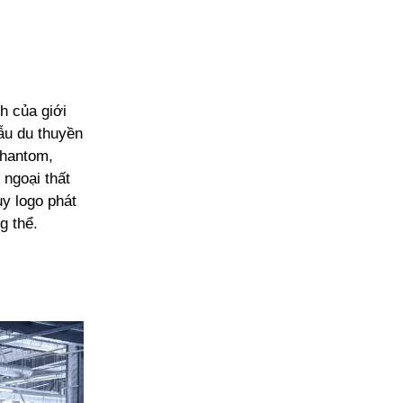
h của giới
ẫu du thuyền
Phantom,
 ngoại thất
y logo phát
g thể.