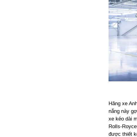
Hãng xe Anh
nắng này gợi
xe kéo dài m
Rolls-Royce 
được thiết k