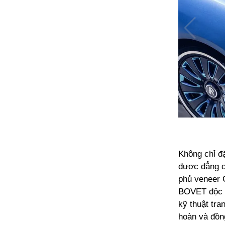
Không chỉ đặ
được đẳng c
phủ veneer 
BOVET độc đ
kỹ thuật tra
hoàn và đồng