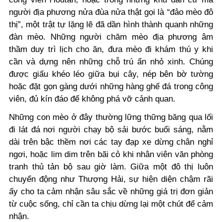
người địa phương nửa đùa nửa thật gọi là “đảo mèo đô
thị”, một trật tự lặng lẽ đã dần hình thành quanh những
đàn mèo. Những người chăm mèo địa phương âm
thầm duy trì lịch cho ăn, đưa mèo đi khám thú y khi
cần và dựng nên những chỗ trú ẩn nhỏ xinh. Chúng
được giấu khéo léo giữa bụi cây, nép bên bờ tường
hoặc đặt gọn gàng dưới những hàng ghế đá trong công
viên, đủ kín đáo để không phá vỡ cảnh quan.
Những con mèo ở đây thường lững thững băng qua lối
đi lát đá nơi người chạy bộ sải bước buổi sáng, nằm
dài trên bậc thềm nơi các tay đạp xe dừng chân nghỉ
ngơi, hoặc lim dim trên bãi cỏ khi nhân viên văn phòng
tranh thủ tản bộ sau giờ làm. Giữa một đô thị luôn
chuyển động như Thượng Hải, sự hiện diện chậm rãi
ấy cho ta cảm nhận sâu sắc về những giá trị đơn giản
từ cuộc sống,
chỉ cần ta chịu dừng lại một chút để cảm
nhận.