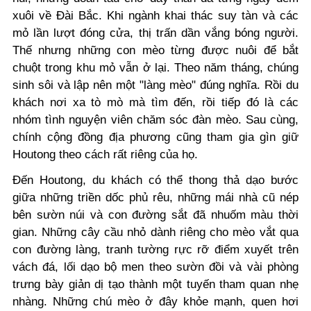
xuôi về Đài Bắc. Khi ngành khai thác suy tàn và các
mỏ lần lượt đóng cửa, thị trấn dần vắng bóng người.
Thế nhưng những con mèo từng được nuôi để bắt
chuột trong khu mỏ vẫn ở lại. Theo năm tháng, chúng
sinh sôi và lập nên một "làng mèo" đúng nghĩa. Rồi du
khách nơi xa tò mò mà tìm đến, rồi tiếp đó là các
nhóm tình nguyện viên chăm sóc đàn mèo. Sau cùng,
chính cộng đồng địa phương cũng tham gia gìn giữ
Houtong theo cách rất riêng của họ.
Đến Houtong, du khách có thể thong thả dạo bước
giữa những triền dốc phủ rêu, những mái nhà cũ nép
bên sườn núi và con đường sắt đã nhuốm màu thời
gian. Những cây cầu nhỏ dành riêng cho mèo vắt qua
con đường làng, tranh tường rực rỡ điểm xuyết trên
vách đá, lối dạo bộ men theo sườn đồi và vài phòng
trưng bày giản dị tạo thành một tuyến tham quan nhẹ
nhàng. Những chú mèo ở đây khỏe mạnh, quen hơi