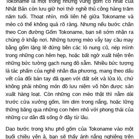
Tokoname là một trong những vùng gốm cổ nhất của
Nhật Bản còn lưu giữ hơi thở nghề thủ công hàng trăm
năm tuổi. Thoạt nhìn, mối liên hệ giữa Tokoname và
mèo có thể không quá rõ ràng. Nhưng nếu bước chân
theo Con đường Gốm Tokoname, bạn sẽ sớm nhận ra
chúng ở khắp nơi. Những tượng mèo vẫy tay cầu may
bằng gốm lặng lẽ đứng bên các lò nung cũ, nép mình
trong những con hẻm hẹp, hoặc bất ngờ xuất hiện trên
những bức tường gạch nung đỏ sẫm. Nhiều bức tượng
là tác phẩm của nghệ nhân địa phương, mang theo dấu
vết của đôi bàn tay đã quen với đất sét và lửa lò, chứ
không phải những món đồ lưu niệm vô hồn được sản
xuất hàng loạt. Còn những con mèo thật thì nằm dài
trước cửa xưởng gốm, lim dim trong nắng, hoặc lững
thững băng qua những con hẻm nhỏ với phong thái của
những cư dân đã sống ở đây từ lâu.
Dạo bước trong khu phố gốm của Tokoname vào một
buổi chiều yên ả, bạn sẽ thấy ánh nắng nghiêng trên