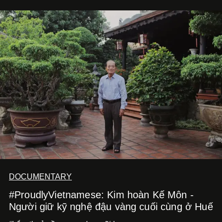
bằng một tâm thế điềm tĩnh hơn. Anh tiếp tục học hỏi, trau
dồi và chờ đợi những vai diễn đủ sức đưa mình đến
những vùng đất mới. Ở tuổi ngoài 30, điều anh theo đuổi
không phải những đích đến quá lớn, mà là khả năng luôn
tiến về phía trước.
DOCUMENTARY
#ProudlyVietnamese: Kim hoàn Kế Môn -
Người giữ kỹ nghệ đậu vàng cuối cùng ở Huế