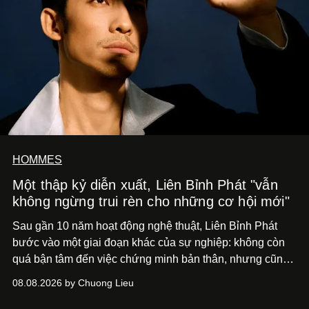
HOMMES
Một thập kỷ diễn xuất, Liên Bỉnh Phát "vẫn
không ngừng trui rèn cho những cơ hội mới"
Sau gần 10 năm hoạt động nghệ thuật, Liên Bỉnh Phát
bước vào một giai đoạn khác của sự nghiệp: không còn
quá bận tâm đến việc chứng minh bản thân, nhưng cũng
chưa bao giờ thôi khao khát được làm nghề. Từ hai bộ
08.08.2026 by Chuong Lieu
phim điện ảnh trong nửa đầu 2026 đến hành trình trở lại
với
Running Man Vietnam
, nam diễn viên nhìn công việc