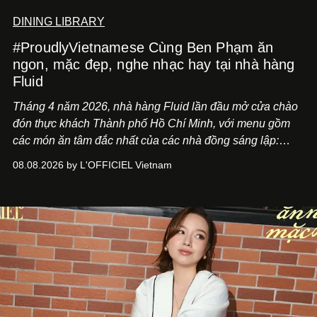
DINING LIBRARY
#ProudlyVietnamese Cùng Ben Phạm ăn
ngon, mặc đẹp, nghe nhạc hay tại nhà hàng
Fluid
Tháng 4 năm 2026, nhà hàng Fluid lần đầu mở cửa chào
đón thực khách Thành phố Hồ Chí Minh, với menu gồm
các món ăn tâm đắc nhất của các nhà đồng sáng lập:
Giám đốc sáng tạo Ben Phạm và chef Thạch Tạ. Những
08.08.2026 by L'OFFICIEL Vietnam
món ăn đa dạng từ Á đến Âu nhanh chóng được yêu thích
nhờ cảm giác ngon miệng, thoải mái và cả khả năng
mang đến niềm vui cho thực khách.