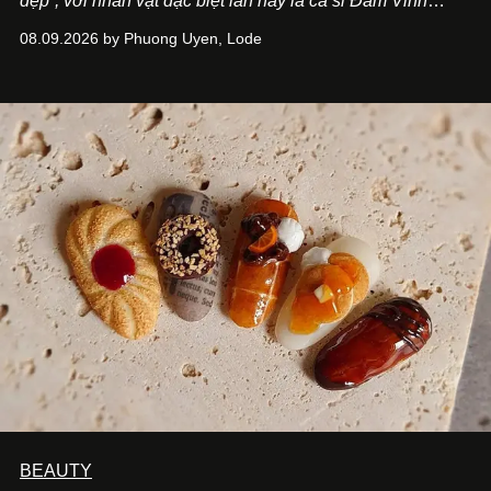
đẹp”, với nhân vật đặc biệt lần này là ca sĩ Đàm Vĩnh
Hưng. Đầu năm 2026, anh chính thức khai trương Tiệm
08.09.2026 by Phuong Uyen, Lode
Cà Phê Cà Pháo mang dấu ấn Indochine hoài niệm, thu
hút nhiều thực khách ghé thăm.
BEAUTY