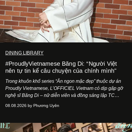
DINING LIBRARY
#ProudlyVietnamese Băng Di: “Người Việt
nên tự tin kể câu chuyện của chính mình"
Trong khuôn khổ series “Ăn ngon mặc đẹp” thuộc dự án
Proudly Vietnamese, L’OFFICIEL Vietnam có dịp gặp gỡ
nghệ sĩ Băng Di – nữ diễn viên và đồng sáng lập TC
ASIA, đơn vị đứng sau các thương hiệu BÀ BAR, MOTLY
08.08.2026 by Phương Uyên
Kitchen Bar và SALEM tại TP.HCM.