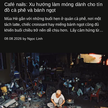
Café nails: Xu hướng làm móng dành cho tín
đồ cà phê và bánh ngọt
Mùa Hè gắn với những buổi hẹn ở quán cà phê, nơi một
tách latte, chiếc croissant hay miếng bánh ngọt cũng đủ
khiến buổi chiều trở nên dễ chịu hơn.
Lấy cảm hứng từ
cà phê, bánh nướng và các món tráng miệng, café nails
08.08.2026 by Ngọc Linh
sử dụng bảng màu nâu sữa, kem, trắng ngà cùng những
chi tiết đắp nổi để tái hiện không gian quen thuộc của
quán cà phê. Dưới đây là những mẫu nail được yêu thích
nhất của xu hướng này.