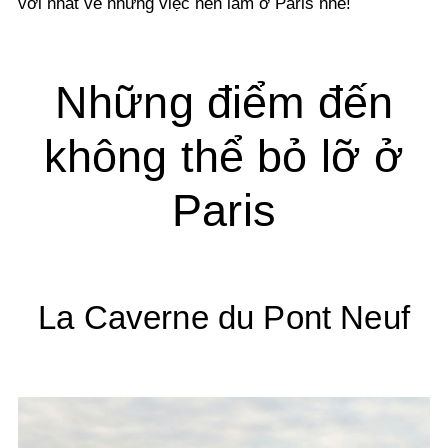
vời nhất về những việc nên làm ở Paris nhé!
Những điểm đến
không thể bỏ lỡ ở
Paris
La Caverne du Pont Neuf