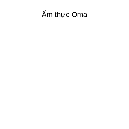
Ẩm thực Oma