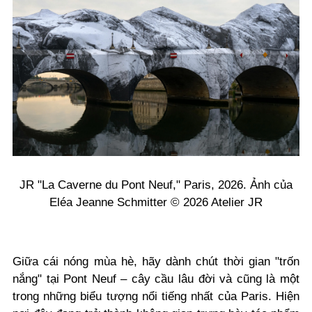
JR "La Caverne du Pont Neuf," Paris, 2026. Ảnh của
Eléa Jeanne Schmitter © 2026 Atelier JR
Giữa cái nóng mùa hè, hãy dành chút thời gian "trốn
nắng" tại Pont Neuf – cây cầu lâu đời và cũng là một
trong những biểu tượng nổi tiếng nhất của Paris. Hiện