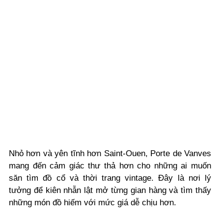
Nhỏ hơn và yên tĩnh hơn Saint-Ouen, Porte de Vanves
mang đến cảm giác thư thả hơn cho những ai muốn
săn tìm đồ cổ và thời trang vintage. Đây là nơi lý
tưởng để kiên nhẫn lật mở từng gian hàng và tìm thấy
những món đồ hiếm với mức giá dễ chịu hơn.