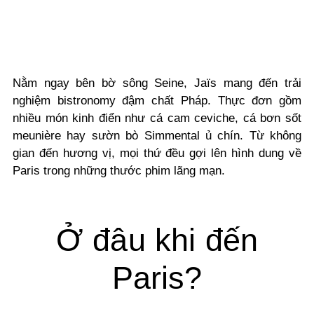
Nằm ngay bên bờ sông Seine, Jaïs mang đến trải
nghiệm bistronomy đậm chất Pháp. Thực đơn gồm
nhiều món kinh điển như cá cam ceviche, cá bơn sốt
meunière hay sườn bò Simmental ủ chín. Từ không
gian đến hương vị, mọi thứ đều gợi lên hình dung về
Paris trong những thước phim lãng mạn.
Ở đâu khi đến
Paris?