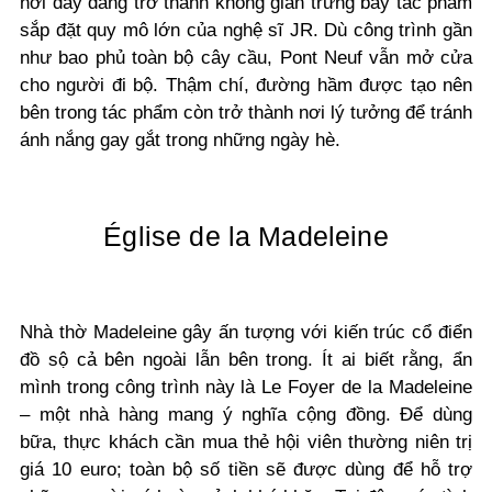
nơi đây đang trở thành không gian trưng bày tác phẩm
sắp đặt quy mô lớn của nghệ sĩ JR. Dù công trình gần
như bao phủ toàn bộ cây cầu, Pont Neuf vẫn mở cửa
cho người đi bộ. Thậm chí, đường hầm được tạo nên
bên trong tác phẩm còn trở thành nơi lý tưởng để tránh
ánh nắng gay gắt trong những ngày hè.
Église de la Madeleine
Nhà thờ Madeleine gây ấn tượng với kiến trúc cổ điển
đồ sộ cả bên ngoài lẫn bên trong. Ít ai biết rằng, ẩn
mình trong công trình này là Le Foyer de la Madeleine
– một nhà hàng mang ý nghĩa cộng đồng. Để dùng
bữa, thực khách cần mua thẻ hội viên thường niên trị
giá 10 euro; toàn bộ số tiền sẽ được dùng để hỗ trợ