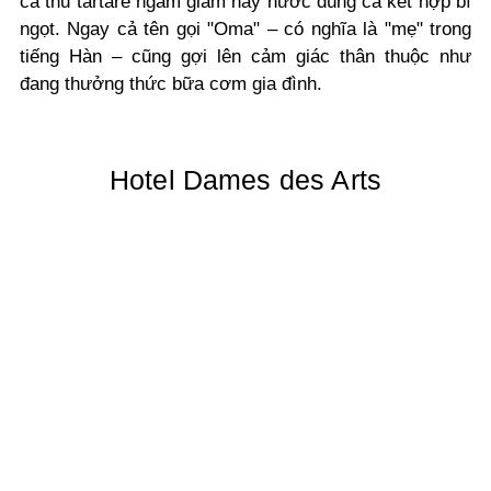
cá thu tartare ngâm giấm hay nước dùng cá kết hợp bí
ngọt. Ngay cả tên gọi "Oma" – có nghĩa là "mẹ" trong
tiếng Hàn – cũng gợi lên cảm giác thân thuộc như
đang thưởng thức bữa cơm gia đình.
Hotel Dames des Arts