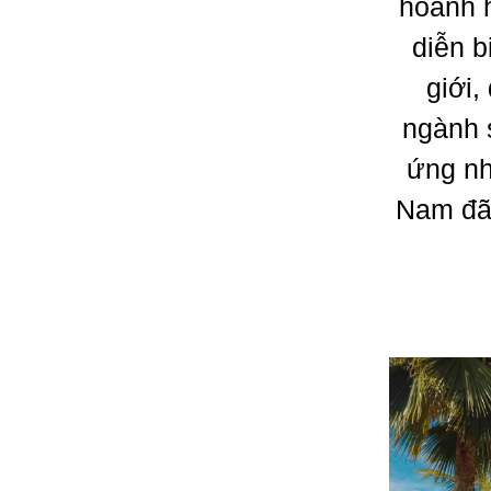
hoành h
diễn b
giới,
ngành 
ứng nh
Nam đã 