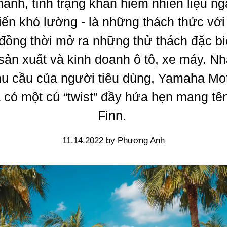
ành, tình trạng khan hiếm nhiên liệu n
iến khó lường - là những thách thức với
 đồng thời mở ra những thử thách đặc bi
sản xuất và kinh doanh ô tô, xe máy. N
u cầu của người tiêu dùng, Yamaha Mot
có một cú “twist” đầy hứa hẹn mang tên
Finn.
11.14.2022 by Phương Anh