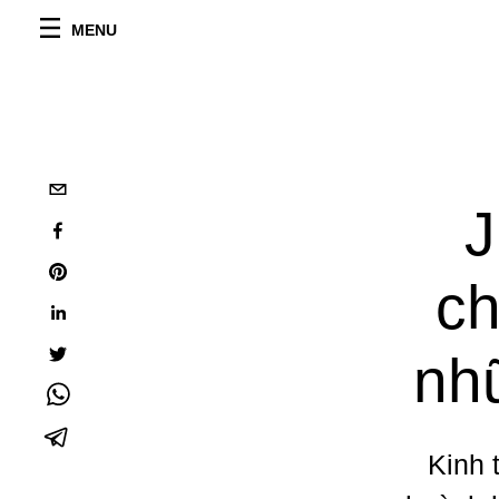
MENU
J
ch
nh
Kinh 