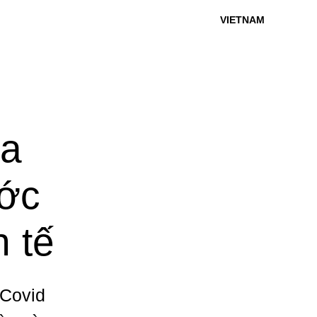
VIETNAM
ựa
ước
 tế
 Covid