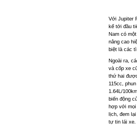
Với Jupiter 
kể tới đầu ti
Nam có một 
nâng cao hiệ
biệt là các 
Ngoài ra, cá
và cốp xe c
thứ hai được
115cc, phun 
1.64L/100km
biến động củ
hợp với mọi 
lịch, đem lạ
tự tin lái xe