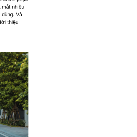
a mắt nhiều
 dùng. Và
ới thiệu