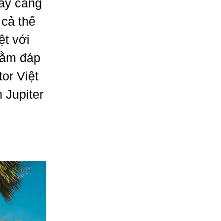
gày càng
 cả thế
ệt với
hằm đáp
or Việt
 Jupiter