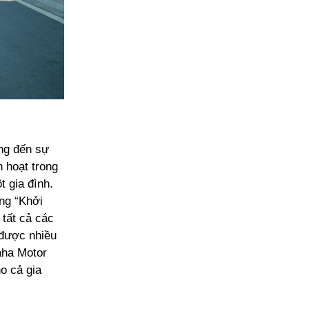
ớng đến sự
 hoạt trong
 gia đình.
ông “Khởi
 tất cả các
 được nhiều
aha Motor
o cả gia