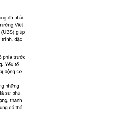
ong đó phải
 trường Việt
 (UBS) giúp
 trình, đặc
ồ phía trước
g. Yếu tố
 bị động cơ
ong những
 là sự phù
rọng, thanh
cũng có thể