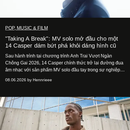
POP, MUSIC & FILM
"Taking A Break": MV solo mở đầu cho một
14 Casper dám bứt phá khỏi dáng hình cũ
Sau hành trình tại chương trình Anh Trai Vượt Ngàn
Chông Gai 2026, 14 Casper chính thức trở lại đường đua
âm nhạc với sản phẩm MV solo đầu tay trong sự nghiệp -
“Taking A Break”
. Đây không chỉ là sản phẩm đánh dấu
08.06.2026 by Hennrieee
bước chuyển mình của 14 Casper sau chương trình, mà
còn mở ra một chương mới trong hành trình nghệ thuật
của nam nghệ sĩ khi lần đầu tiên anh trình làng một MV
solo được đầu tư toàn diện từ sáng tác, sản xuất, trình
diễn đến hình ảnh.