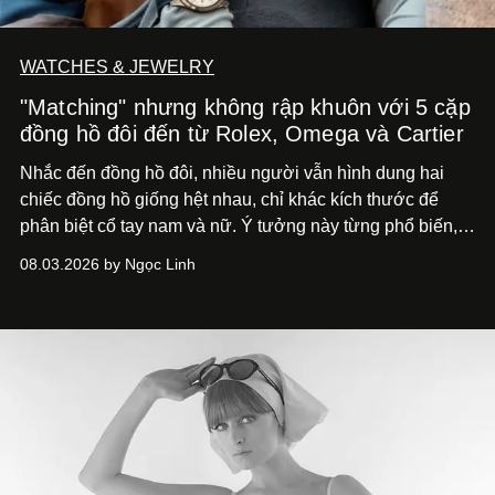
WATCHES & JEWELRY
"Matching" nhưng không rập khuôn với 5 cặp
đồng hồ đôi đến từ Rolex, Omega và Cartier
Nhắc đến đồng hồ đôi, nhiều người vẫn hình dung hai
chiếc đồng hồ giống hệt nhau, chỉ khác kích thước để
phân biệt cổ tay nam và nữ. Ý tưởng này từng phổ biến,
song cũng vô tình khiến khái niệm đồng hồ đôi trở nên
08.03.2026 by Ngọc Linh
khá rập khuôn. Nói lời tạm biết hai phiên bản nam nữ
giống nhau y đúc, các nhà chế tác hiện này không còn
mải miết tìm kiếm sự đồng nhất tuyệt đối. Họ để những
đường nét, tỷ lệ và bảng màu nối liền hai thiết kế, dù mỗi
phiên bản vẫn mang linh hồn riêng.