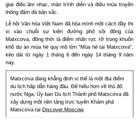
giai điệu âm nhạc, màn trình diễn và điệu múa truyền
thống đậm đà bản sắc.
Lễ hội Văn hóa Việt Nam đã hòa mình một cách đầy thi
vị vào chuỗi sự kiện đường phố sôi động của
Matxcơva, đồng thời là điểm nhấn rực rỡ trong khuôn
khổ dự án mùa hè quy mô lớn “Mùa hè tại Matxcơva”,
kéo dài từ ngày 1 tháng 6 đến ngày 14 tháng 9 năm
nay.
Matxcơva đang khẳng định vị thế là một địa điểm
du lịch hấp dẫn hàng đầu. Để hiểu hơn về thủ đô
nước Nga, Ủy ban Du lịch Thành phố Matxcơva đã
xây dựng một nền tảng trực tuyến Khám phá
Matxcơva tại
Discover.Moscow
.