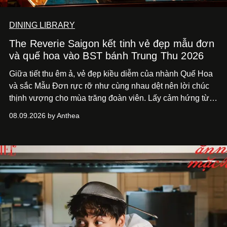
DINING LIBRARY
The Reverie Saigon kết tinh vẻ đẹp mẫu đơn
và quế hoa vào BST bánh Trung Thu 2026
Giữa tiết thu êm ả, vẻ đẹp kiều diễm của nhành Quế Hoa
và sắc Mẫu Đơn rực rỡ như cùng nhau dệt nên lời chúc
thịnh vượng cho mùa trăng đoàn viên. Lấy cảm hứng từ
khung cảnh giàu chất thơ ấy, The Reverie Saigon lưu giữ
08.09.2026 by Anthea
hương vị của những thức quà truyền thống vào bộ sưu
tập bánh Trung Thu ‘Nguyệt Dạ Song Hoa’, gồm ba hộp
quà tặng ‘Mẫu Đơn Khai Phúc’, ‘Quế Hoa Vọng Nguyệt’
và ‘Nguyệt Sắc Giao Hòa’, gửi trao ước nguyện bình an
và hạnh phúc viên mãn.