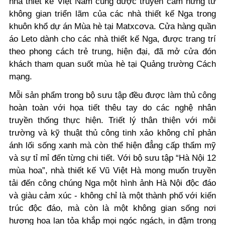
nhà thiết kế Việt Nam cũng được truyền cảm hứng từ
không gian triển lãm của các nhà thiết kế Nga trong
khuôn khổ dự án Mùa hè tại Matxcơva. Cửa hàng quần
áo Leto dành cho các nhà thiết kế Nga, được trang trí
theo phong cách trẻ trung, hiện đại, đã mở cửa đón
khách tham quan suốt mùa hè tại Quảng trường Cách
mạng.
Mỗi sản phẩm trong bộ sưu tập đều được làm thủ công
hoàn toàn với họa tiết thêu tay do các nghệ nhân
truyền thống thực hiện. Triết lý thân thiện với môi
trường và kỹ thuật thủ công tinh xảo không chỉ phản
ánh lối sống xanh mà còn thể hiện đẳng cấp thẩm mỹ
và sự tỉ mỉ đến từng chi tiết. Với bộ sưu tập “Hà Nội 12
mùa hoa”, nhà thiết kế Vũ Việt Hà mong muốn truyền
tải đến công chúng Nga một hình ảnh Hà Nội độc đáo
và giàu cảm xúc - không chỉ là một thành phố với kiến
trúc độc đáo, mà còn là một không gian sống nơi
hương hoa lan tỏa khắp mọi ngóc ngách, in đậm trong