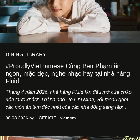
DINING LIBRARY
#ProudlyVietnamese Cùng Ben Phạm ăn
ngon, mặc đẹp, nghe nhạc hay tại nhà hàng
Fluid
Tháng 4 năm 2026, nhà hàng Fluid lần đầu mở cửa chào
đón thực khách Thành phố Hồ Chí Minh, với menu gồm
các món ăn tâm đắc nhất của các nhà đồng sáng lập:
Giám đốc sáng tạo Ben Phạm và chef Thạch Tạ. Những
08.08.2026 by L'OFFICIEL Vietnam
món ăn đa dạng từ Á đến Âu nhanh chóng được yêu thích
nhờ cảm giác ngon miệng, thoải mái và cả khả năng
mang đến niềm vui cho thực khách.