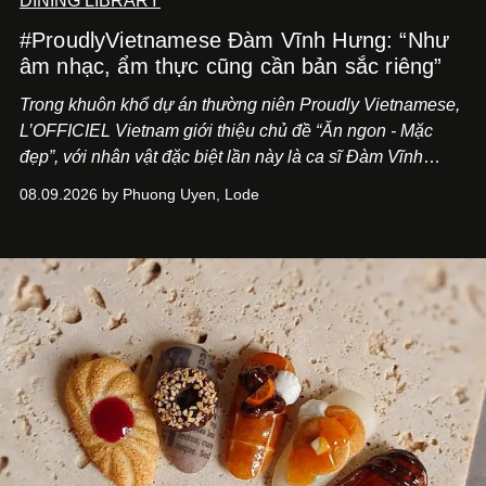
DINING LIBRARY
#ProudlyVietnamese Đàm Vĩnh Hưng: “Như
âm nhạc, ẩm thực cũng cần bản sắc riêng”
Trong khuôn khổ dự án thường niên Proudly Vietnamese,
L’OFFICIEL Vietnam giới thiệu chủ đề “Ăn ngon - Mặc
đẹp”, với nhân vật đặc biệt lần này là ca sĩ Đàm Vĩnh
Hưng. Đầu năm 2026, anh chính thức khai trương Tiệm
08.09.2026 by Phuong Uyen, Lode
Cà Phê Cà Pháo mang dấu ấn Indochine hoài niệm, thu
hút nhiều thực khách ghé thăm.