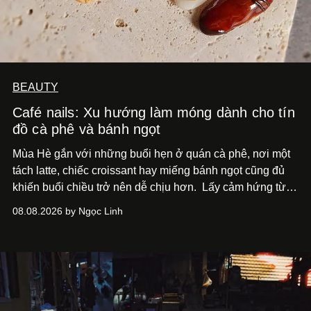
BEAUTY
Café nails: Xu hướng làm móng dành cho tín
đồ cà phê và bánh ngọt
Mùa Hè gắn với những buổi hẹn ở quán cà phê, nơi một
tách latte, chiếc croissant hay miếng bánh ngọt cũng đủ
khiến buổi chiều trở nên dễ chịu hơn.
Lấy cảm hứng từ
cà phê, bánh nướng và các món tráng miệng, café nails
08.08.2026 by Ngọc Linh
sử dụng bảng màu nâu sữa, kem, trắng ngà cùng những
chi tiết đắp nổi để tái hiện không gian quen thuộc của
quán cà phê. Dưới đây là những mẫu nail được yêu thích
nhất của xu hướng này.