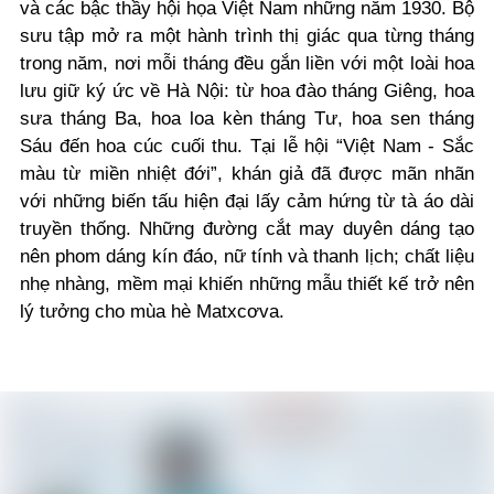
và các bậc thầy hội họa Việt Nam những năm 1930. Bộ
sưu tập mở ra một hành trình thị giác qua từng tháng
trong năm, nơi mỗi tháng đều gắn liền với một loài hoa
lưu giữ ký ức về Hà Nội: từ hoa đào tháng Giêng, hoa
sưa tháng Ba, hoa loa kèn tháng Tư, hoa sen tháng
Sáu đến hoa cúc cuối thu. Tại lễ hội “Việt Nam - Sắc
màu từ miền nhiệt đới”, khán giả đã được mãn nhãn
với những biến tấu hiện đại lấy cảm hứng từ tà áo dài
truyền thống. Những đường cắt may duyên dáng tạo
nên phom dáng kín đáo, nữ tính và thanh lịch; chất liệu
nhẹ nhàng, mềm mại khiến những mẫu thiết kế trở nên
lý tưởng cho mùa hè Matxcơva.