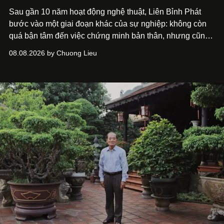
Sau gần 10 năm hoạt động nghệ thuật, Liên Bỉnh Phát
bước vào một giai đoạn khác của sự nghiệp: không còn
quá bận tâm đến việc chứng minh bản thân, nhưng cũng
chưa bao giờ thôi khao khát được làm nghề. Từ hai bộ
08.08.2026 by Chuong Lieu
phim điện ảnh trong nửa đầu 2026 đến hành trình trở lại
với
Running Man Vietnam
, nam diễn viên nhìn công việc
bằng một tâm thế điềm tĩnh hơn. Anh tiếp tục học hỏi, trau
dồi và chờ đợi những vai diễn đủ sức đưa mình đến
những vùng đất mới. Ở tuổi ngoài 30, điều anh theo đuổi
không phải những đích đến quá lớn, mà là khả năng luôn
tiến về phía trước.