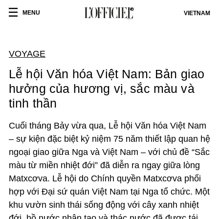
MENU
VIETNAM
VOYAGE
Lễ hội Văn hóa Việt Nam: Bản giao
hưởng của hương vị, sắc màu và
tinh thần
Cuối tháng Bảy vừa qua, Lễ hội Văn hóa Việt Nam
– sự kiện đặc biệt kỷ niệm 75 năm thiết lập quan hệ
ngoại giao giữa Nga và Việt Nam – với chủ đề “Sắc
màu từ miền nhiệt đới” đã diễn ra ngay giữa lòng
Matxcơva.
Lễ hội do Chính quyền Matxcơva phối
hợp với Đại sứ quán Việt Nam tại Nga tổ chức.
Một
khu vườn sinh thái sống động với cây xanh nhiệt
đới, hồ nước nhân tạo và thác nước đã được tái