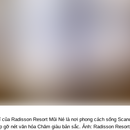
 của Radisson Resort Mũi Né là nơi phong cách sống Scand
p gỡ nét văn hóa Chăm giàu bản sắc. Ảnh: Radisson Resor