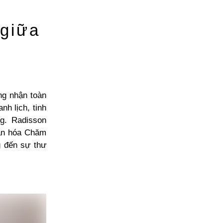
 giữa
ng nhận toàn
h lịch, tinh
g. Radisson
văn hóa Chăm
g đến sự thư