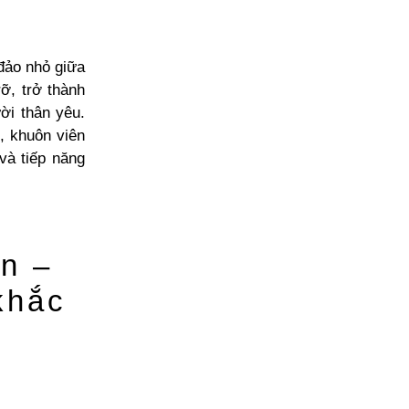
 đảo nhỏ giữa
ỡ, trở thành
ời thân yêu.
, khuôn viên
và tiếp năng
ện –
khắc