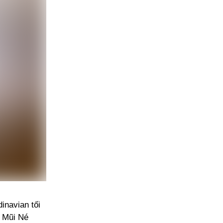
inavian tối
t Mũi Né