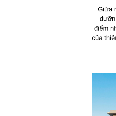
Giữa 
dưỡng
điểm nh
của thiê