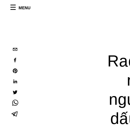
MENU
Ra
ng
dấ