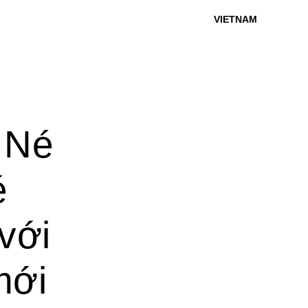
VIETNAM
 Né
é
với
mới