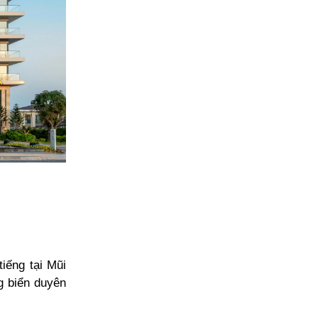
iếng tại Mũi
g biển duyên