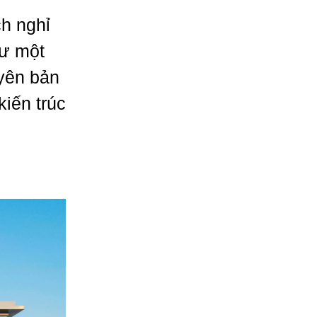
h nghỉ
hư một
uyên bản
kiến trúc