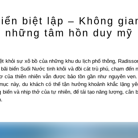
biển biệt lập – Không gia
những tâm hồn duy mỹ
ệt khỏi sự xô bồ của những khu du lịch phổ thông, Radisso
bãi biển Suối Nước tinh khôi và đồi cát trù phú, chạm đến
ơ của thiên nhiên vẫn được bảo tồn gần như nguyên vẹn
mục này, du khách có thể tận hưởng khoảnh khắc lặng yê
biển và nhịp thở của tự nhiên, để tái tạo năng lượng, cân b
n.