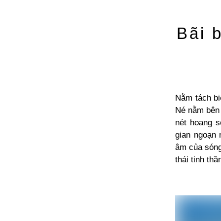
Bãi 
Nằm tách bi
Né nằm bên 
nét hoang s
gian ngoạn 
âm của sóng 
thái tinh thầ