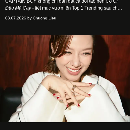
CAPTAIN BOY không chỉ dẫn dắt cả đội tạo nên
Có Gì
Đâu Mà Cay
- tiết mục vươn lên Top 1 Trending sau chưa
đầy 24 giờ đồng hồ - mà còn học cách buông bớt cái tôi
08.07.2026 by Chuong Lieu
để lắng nghe, kết nối và tin tưởng đồng đội. Với nam
nghệ sĩ, đó cũng là bước chuyển quan trọng trên hành
trình trở thành một producer thực thụ.