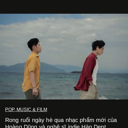
một bộ suit lụa - như một cách "take the risk" khác, ngoài
âm nhạc.
POP, MUSIC & FILM
Rong ruổi ngày hè qua nhạc phẩm mới của
Hoàng Dũng và nghệ sĩ indie Hàn Dept