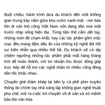
Buổi chiều, hành trình đưa du khách đến một không
gian trưng bày nằm giữa khu vườn xanh mát - nơi bảo
tồn di sản thủ công Việt Nam vốn đang dần mai một
trước nhịp sống hiện đại. Từng tấm thổ cẩm dệt tay,
những món đồ chạm khắc hay các tác phẩm gốm mộc
mạc đều mang đậm dấu ấn của những kỹ nghệ đòi hỏi
sự kiên nhẫn qua nhiều thế hệ. Du khách sẽ có dịp
chiêm ngưỡng những tác phẩm phải mất hàng tháng
trời để hoàn thành, với lợi nhuận thu được đóng góp
trực tiếp để hỗ trợ các nghệ nhân từ nhiều cộng đồng
dân tộc khác nhau.
Chuyến ghé thăm khép lại bên ly cà phê phin truyền
thống do chính tay nhà sáng lập không gian nghệ thuật
pha chế, mở ra cuộc trò chuyện về di sản và sứ mệnh
bảo tồn văn hóa.