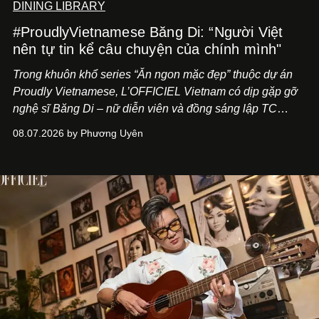
DINING LIBRARY
#ProudlyVietnamese Băng Di: “Người Việt
nên tự tin kể câu chuyện của chính mình"
Trong khuôn khổ series “Ăn ngon mặc đẹp” thuộc dự án
Proudly Vietnamese, L’OFFICIEL Vietnam có dịp gặp gỡ
nghệ sĩ Băng Di – nữ diễn viên và đồng sáng lập TC
ASIA, đơn vị đứng sau các thương hiệu BÀ BAR, MOTLY
08.07.2026 by Phương Uyên
Kitchen Bar và SALEM tại TP.HCM.