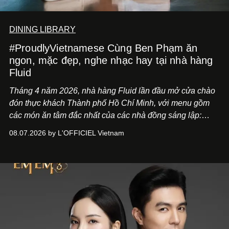
DINING LIBRARY
#ProudlyVietnamese Cùng Ben Phạm ăn
ngon, mặc đẹp, nghe nhạc hay tại nhà hàng
Fluid
Tháng 4 năm 2026, nhà hàng Fluid lần đầu mở cửa chào
đón thực khách Thành phố Hồ Chí Minh, với menu gồm
các món ăn tâm đắc nhất của các nhà đồng sáng lập:
Giám đốc sáng tạo Ben Phạm và chef Thạch Tạ. Những
08.07.2026 by L'OFFICIEL Vietnam
món ăn đa dạng từ Á đến Âu nhanh chóng được yêu thích
nhờ cảm giác ngon miệng, thoải mái và cả khả năng
mang đến niềm vui cho thực khách.