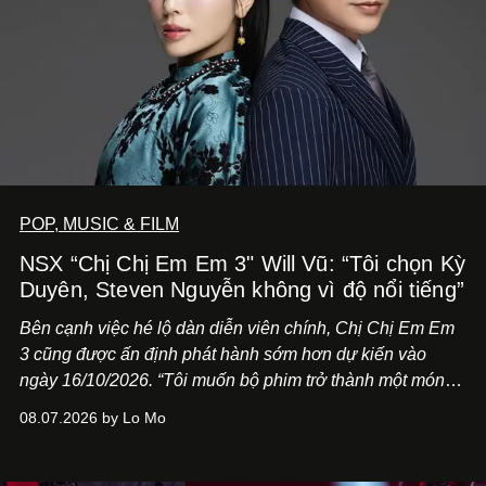
POP, MUSIC & FILM
NSX “Chị Chị Em Em 3" Will Vũ: “Tôi chọn Kỳ
Duyên, Steven Nguyễn không vì độ nổi tiếng”
Bên cạnh việc hé lộ dàn diễn viên chính,
Chị Chị Em Em
3
cũng được ấn định phát hành sớm hơn dự kiến vào
ngày 16/10/2026. “Tôi muốn bộ phim trở thành một món
quà, đồng thời thể hiện sự trân trọng và tôn vinh phụ nữ
08.07.2026 by Lo Mo
Việt Nam”, NSX Will Vũ cho biết.