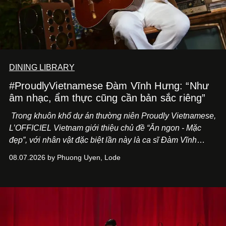
DINING LIBRARY
#ProudlyVietnamese Đàm Vĩnh Hưng: “Như
âm nhạc, ẩm thực cũng cần bản sắc riêng”
Trong khuôn khổ dự án thường niên Proudly Vietnamese,
L’OFFICIEL Vietnam giới thiệu chủ đề “Ăn ngon - Mặc
đẹp”, với nhân vật đặc biệt lần này là ca sĩ Đàm Vĩnh
Hưng. Đầu năm 2026, anh chính thức khai trương Tiệm
08.07.2026 by Phuong Uyen, Lode
Cà Phê Cà Pháo mang dấu ấn Indochine hoài niệm, thu
hút nhiều thực khách ghé thăm.