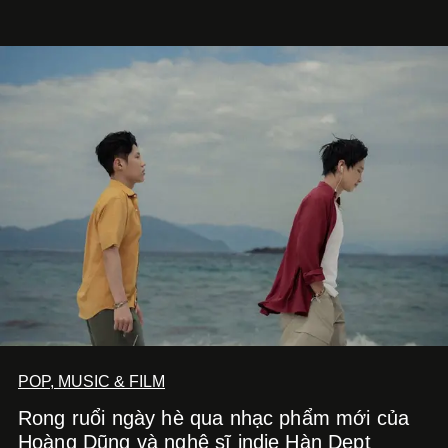
một bộ suit lụa - như một cách "take the risk" khác, ngoài
âm nhạc.
POP, MUSIC & FILM
Rong ruổi ngày hè qua nhạc phẩm mới của
Hoàng Dũng và nghệ sĩ indie Hàn Dept