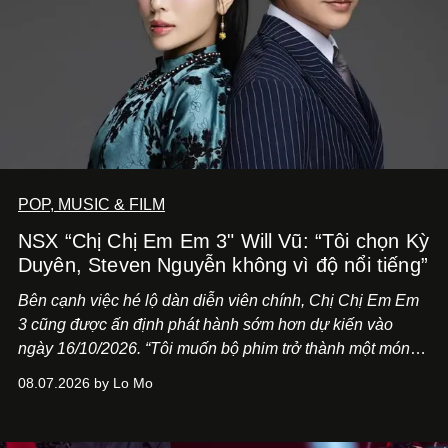
POP, MUSIC & FILM
NSX “Chị Chị Em Em 3" Will Vũ: “Tôi chọn Kỳ
Duyên, Steven Nguyễn không vì độ nổi tiếng”
Bên cạnh việc hé lộ dàn diễn viên chính,
Chị Chị Em Em
3
cũng được ấn định phát hành sớm hơn dự kiến vào
ngày 16/10/2026. “Tôi muốn bộ phim trở thành một món
quà, đồng thời thể hiện sự trân trọng và tôn vinh phụ nữ
08.07.2026 by Lo Mo
Việt Nam”, NSX Will Vũ cho biết.