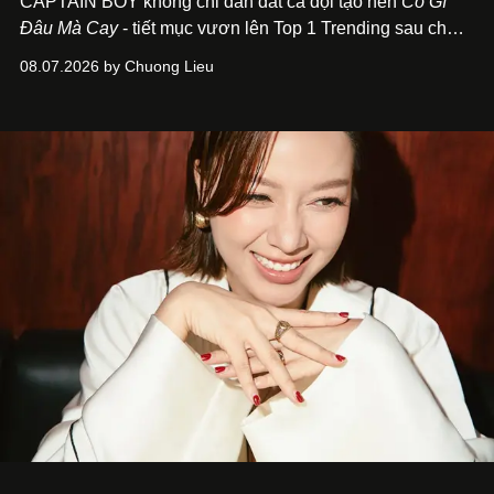
CAPTAIN BOY không chỉ dẫn dắt cả đội tạo nên
Có Gì
Đâu Mà Cay
- tiết mục vươn lên Top 1 Trending sau chưa
đầy 24 giờ đồng hồ - mà còn học cách buông bớt cái tôi
08.07.2026 by Chuong Lieu
để lắng nghe, kết nối và tin tưởng đồng đội. Với nam
nghệ sĩ, đó cũng là bước chuyển quan trọng trên hành
trình trở thành một producer thực thụ.