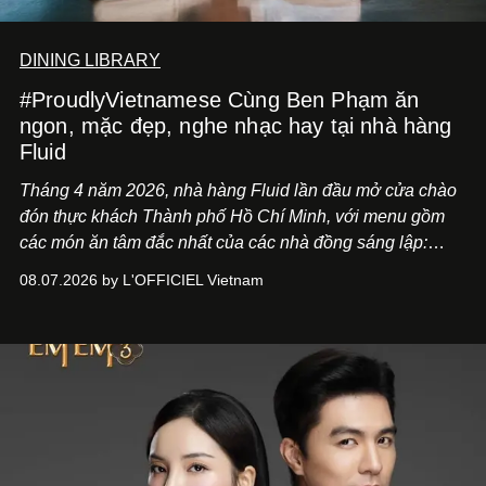
DINING LIBRARY
#ProudlyVietnamese Cùng Ben Phạm ăn
ngon, mặc đẹp, nghe nhạc hay tại nhà hàng
Fluid
Tháng 4 năm 2026, nhà hàng Fluid lần đầu mở cửa chào
đón thực khách Thành phố Hồ Chí Minh, với menu gồm
các món ăn tâm đắc nhất của các nhà đồng sáng lập:
Giám đốc sáng tạo Ben Phạm và chef Thạch Tạ. Những
08.07.2026 by L'OFFICIEL Vietnam
món ăn đa dạng từ Á đến Âu nhanh chóng được yêu thích
nhờ cảm giác ngon miệng, thoải mái và cả khả năng
mang đến niềm vui cho thực khách.