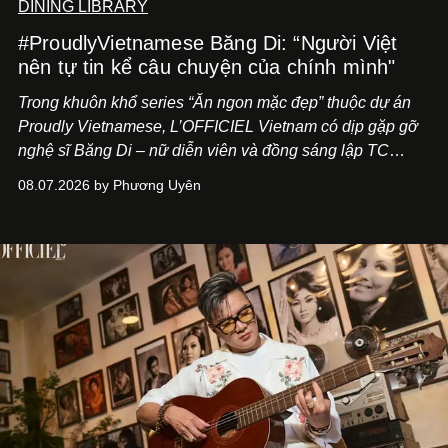
DINING LIBRARY
#ProudlyVietnamese Băng Di: “Người Việt
nên tự tin kể câu chuyện của chính mình"
Trong khuôn khổ series “Ăn ngon mặc đẹp” thuộc dự án
Proudly Vietnamese, L’OFFICIEL Vietnam có dịp gặp gỡ
nghệ sĩ Băng Di – nữ diễn viên và đồng sáng lập TC
ASIA, đơn vị đứng sau các thương hiệu BÀ BAR, MOTLY
08.07.2026 by Phương Uyên
Kitchen Bar và SALEM tại TP.HCM.