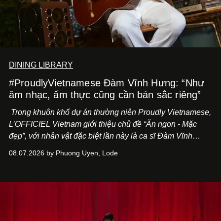
DINING LIBRARY
#ProudlyVietnamese Đàm Vĩnh Hưng: “Như
âm nhạc, ẩm thực cũng cần bản sắc riêng”
Trong khuôn khổ dự án thường niên Proudly Vietnamese,
L’OFFICIEL Vietnam giới thiệu chủ đề “Ăn ngon - Mặc
đẹp”, với nhân vật đặc biệt lần này là ca sĩ Đàm Vĩnh
Hưng. Đầu năm 2026, anh chính thức khai trương Tiệm
08.07.2026 by Phuong Uyen, Lode
Cà Phê Cà Pháo mang dấu ấn Indochine hoài niệm, thu
hút nhiều thực khách ghé thăm.