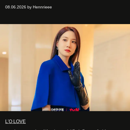
duy thiết kế tiên phong, tái định nghĩa trải nghiệm du lịch
08.06.2026 by Hennrieee
và phong cách sống hiện đại bằng thiết kế sắc nét, chuẩn
xác gắn liền với tính thẩm mỹ toàn cầu.
L'O LOVE