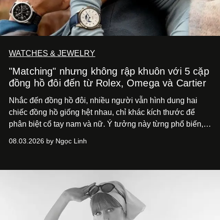
WATCHES & JEWELRY
"Matching" nhưng không rập khuôn với 5 cặp
đồng hồ đôi đến từ Rolex, Omega và Cartier
Nhắc đến đồng hồ đôi, nhiều người vẫn hình dung hai
chiếc đồng hồ giống hệt nhau, chỉ khác kích thước để
phân biệt cổ tay nam và nữ. Ý tưởng này từng phổ biến,
song cũng vô tình khiến khái niệm đồng hồ đôi trở nên
08.03.2026 by Ngọc Linh
khá rập khuôn. Nói lời tạm biết hai phiên bản nam nữ
giống nhau y đúc, các nhà chế tác hiện này không còn
mải miết tìm kiếm sự đồng nhất tuyệt đối. Họ để những
đường nét, tỷ lệ và bảng màu nối liền hai thiết kế, dù mỗi
phiên bản vẫn mang linh hồn riêng.