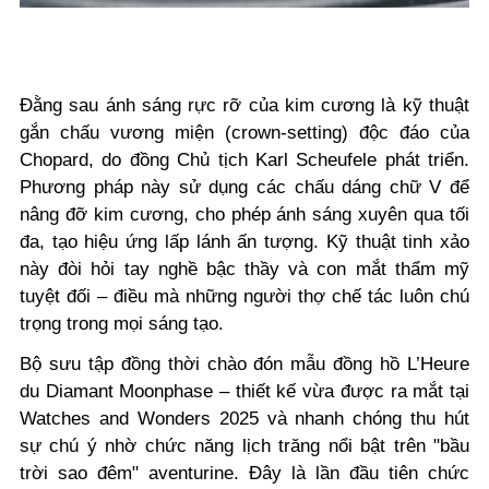
Đằng sau ánh sáng rực rỡ của kim cương là kỹ thuật
gắn chấu vương miện (crown-setting) độc đáo của
Chopard, do đồng Chủ tịch Karl Scheufele phát triển.
Phương pháp này sử dụng các chấu dáng chữ V để
nâng đỡ kim cương, cho phép ánh sáng xuyên qua tối
đa, tạo hiệu ứng lấp lánh ấn tượng. Kỹ thuật tinh xảo
này đòi hỏi tay nghề bậc thầy và con mắt thẩm mỹ
tuyệt đối – điều mà những người thợ chế tác luôn chú
trọng trong mọi sáng tạo.
Bộ sưu tập đồng thời chào đón mẫu đồng hồ L’Heure
du Diamant Moonphase – thiết kế vừa được ra mắt tại
Watches and Wonders 2025 và nhanh chóng thu hút
sự chú ý nhờ chức năng lịch trăng nổi bật trên "bầu
trời sao đêm" aventurine. Đây là lần đầu tiên chức