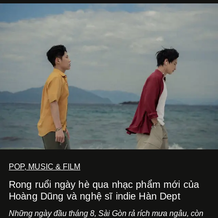
POP, MUSIC & FILM
Rong ruổi ngày hè qua nhạc phẩm mới của
Hoàng Dũng và nghệ sĩ indie Hàn Dept
Những ngày đầu tháng 8, Sài Gòn rả rích mưa ngâu, còn