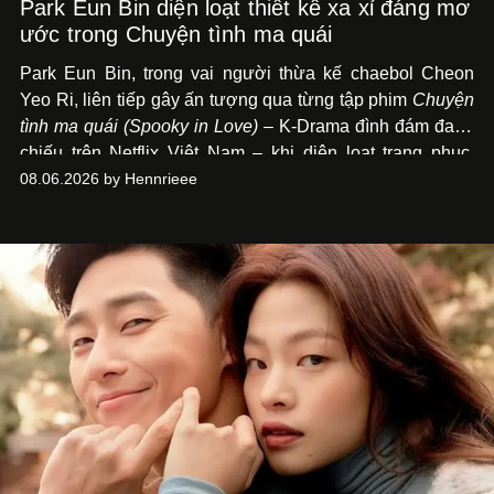
Park Eun Bin diện loạt thiết kế xa xỉ đáng mơ
ước trong Chuyện tình ma quái
Park Eun Bin, trong vai người thừa kế chaebol Cheon
Yeo Ri, liên tiếp gây ấn tượng qua từng tập phim
Chuyện
tình ma quái (Spooky in Love)
– K-Drama đình đám đang
chiếu trên Netflix Việt Nam – khi diện loạt trang phục,
đồng hồ & trang sức xa xỉ tương xứng với địa vị trên màn
08.06.2026 by Hennrieee
ảnh nhỏ: từ Hermès, LOEWE cho đến Jaeger-LeCoultre,
Chaumet, Chopard…