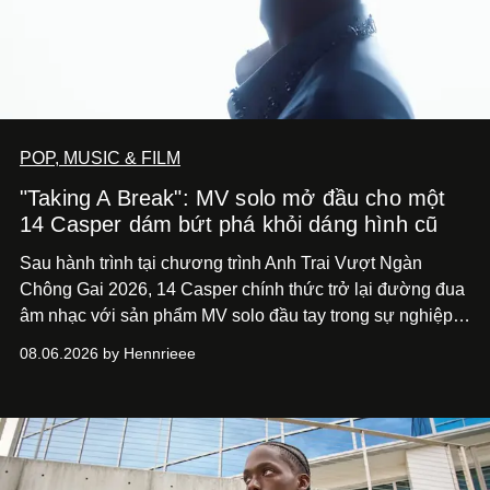
POP, MUSIC & FILM
"Taking A Break": MV solo mở đầu cho một
14 Casper dám bứt phá khỏi dáng hình cũ
Sau hành trình tại chương trình Anh Trai Vượt Ngàn
Chông Gai 2026, 14 Casper chính thức trở lại đường đua
âm nhạc với sản phẩm MV solo đầu tay trong sự nghiệp -
“Taking A Break”
. Đây không chỉ là sản phẩm đánh dấu
08.06.2026 by Hennrieee
bước chuyển mình của 14 Casper sau chương trình, mà
còn mở ra một chương mới trong hành trình nghệ thuật
của nam nghệ sĩ khi lần đầu tiên anh trình làng một MV
solo được đầu tư toàn diện từ sáng tác, sản xuất, trình
diễn đến hình ảnh.