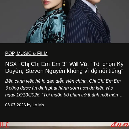
POP, MUSIC & FILM
NSX “Chị Chị Em Em 3" Will Vũ: “Tôi chọn Kỳ
Duyên, Steven Nguyễn không vì độ nổi tiếng”
Bên cạnh việc hé lộ dàn diễn viên chính,
Chị Chị Em Em
3
cũng được ấn định phát hành sớm hơn dự kiến vào
ngày 16/10/2026. “Tôi muốn bộ phim trở thành một món
quà, đồng thời thể hiện sự trân trọng và tôn vinh phụ nữ
08.07.2026 by Lo Mo
Việt Nam”, NSX Will Vũ cho biết.