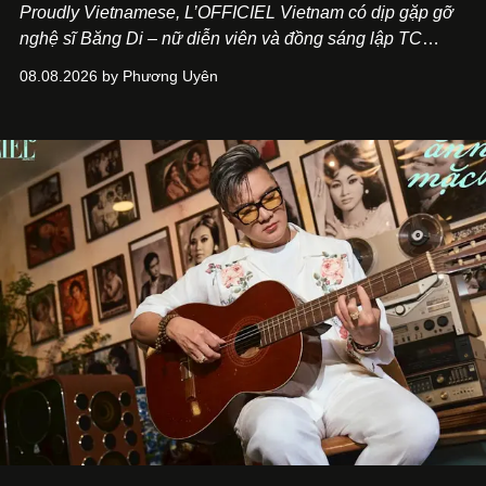
Proudly Vietnamese, L’OFFICIEL Vietnam có dịp gặp gỡ
nghệ sĩ Băng Di – nữ diễn viên và đồng sáng lập TC
ASIA, đơn vị đứng sau các thương hiệu BÀ BAR, MOTLY
08.08.2026 by Phương Uyên
Kitchen Bar và SALEM tại TP.HCM.