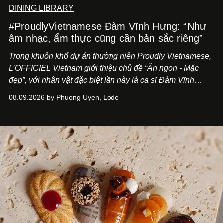
DINING LIBRARY
#ProudlyVietnamese Đàm Vĩnh Hưng: “Như
âm nhạc, ẩm thực cũng cần bản sắc riêng”
Trong khuôn khổ dự án thường niên Proudly Vietnamese,
L’OFFICIEL Vietnam giới thiệu chủ đề “Ăn ngon - Mặc
đẹp”, với nhân vật đặc biệt lần này là ca sĩ Đàm Vĩnh
Hưng. Đầu năm 2026, anh chính thức khai trương Tiệm
08.09.2026 by Phuong Uyen, Lode
Cà Phê Cà Pháo mang dấu ấn Indochine hoài niệm, thu
hút nhiều thực khách ghé thăm.