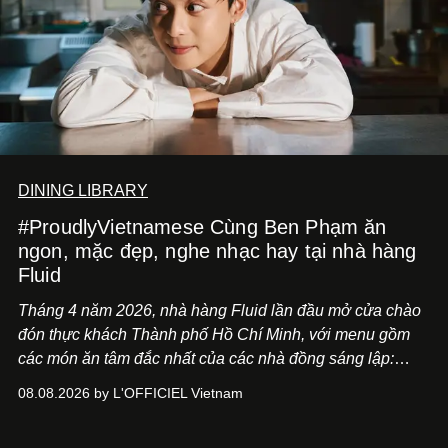
DINING LIBRARY
#ProudlyVietnamese Cùng Ben Phạm ăn
ngon, mặc đẹp, nghe nhạc hay tại nhà hàng
Fluid
Tháng 4 năm 2026, nhà hàng Fluid lần đầu mở cửa chào
đón thực khách Thành phố Hồ Chí Minh, với menu gồm
các món ăn tâm đắc nhất của các nhà đồng sáng lập:
Giám đốc sáng tạo Ben Phạm và chef Thạch Tạ. Những
08.08.2026 by L'OFFICIEL Vietnam
món ăn đa dạng từ Á đến Âu nhanh chóng được yêu thích
nhờ cảm giác ngon miệng, thoải mái và cả khả năng