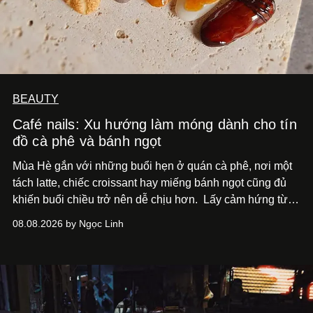
BEAUTY
Café nails: Xu hướng làm móng dành cho tín
đồ cà phê và bánh ngọt
Mùa Hè gắn với những buổi hẹn ở quán cà phê, nơi một
tách latte, chiếc croissant hay miếng bánh ngọt cũng đủ
khiến buổi chiều trở nên dễ chịu hơn.
Lấy cảm hứng từ
cà phê, bánh nướng và các món tráng miệng, café nails
08.08.2026 by Ngọc Linh
sử dụng bảng màu nâu sữa, kem, trắng ngà cùng những
chi tiết đắp nổi để tái hiện không gian quen thuộc của
quán cà phê. Dưới đây là những mẫu nail được yêu thích
nhất của xu hướng này.