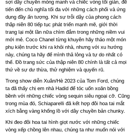
sợi dây chuyền mỏng manh và chiếc vòng tối giản, để
tiến đến chủ nghĩa tối đa với những cách phối và ứng
dụng đầy ấn tượng. Khi sự trỗi dậy của phong cách
thập niên 80 tiếp tục phát triển mạnh mẽ, giới thời
trang lại một lần nữa chìm đắm trong những niềm vui
mới mẻ. Coco Chanel từng khuyên hãy tháo một món
phụ kiện trước khi ra khỏi nhà, nhưng với xu hướng
này, chúng ta hãy để mình thả lỏng và tự do nhất có
thể.
Đồ trang sức của thập niên 80 chính là tất cả mọi
thứ về sự dư thừa, thử nghiệm và quyến rũ.
Trong show diễn Xuân/Hè 2023 của Tom Ford, chúng
ta đã thấy chị em nhà Hadid để tóc uốn xoăn bồng
bềnh với những chiếc vòng sequin siêu ngoại cỡ. Cũng
trong mùa đó, Schiaparelli đã kết hợp đôi hoa tai mắt
xích bằng vàng khổng lồ với dây chuyền bản chunky.
Khi đeo đôi hoa tai hình giọt nước với những chiếc
vòng xếp chồng lên nhau, chúng ta như muốn nói với