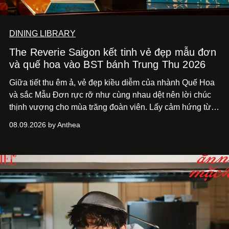
DINING LIBRARY
The Reverie Saigon kết tinh vẻ đẹp mẫu đơn
và quế hoa vào BST bánh Trung Thu 2026
Giữa tiết thu êm ả, vẻ đẹp kiều diễm của nhành Quế Hoa
và sắc Mẫu Đơn rực rỡ như cùng nhau dệt nên lời chúc
thịnh vượng cho mùa trăng đoàn viên. Lấy cảm hứng từ
khung cảnh giàu chất thơ ấy, The Reverie Saigon lưu giữ
08.09.2026 by Anthea
hương vị của những thức quà truyền thống vào bộ sưu
tập bánh Trung Thu ‘Nguyệt Dạ Song Hoa’, gồm ba hộp
quà tặng ‘Mẫu Đơn Khai Phúc’, ‘Quế Hoa Vọng Nguyệt’
và ‘Nguyệt Sắc Giao Hòa’, gửi trao ước nguyện bình an
và hạnh phúc viên mãn.