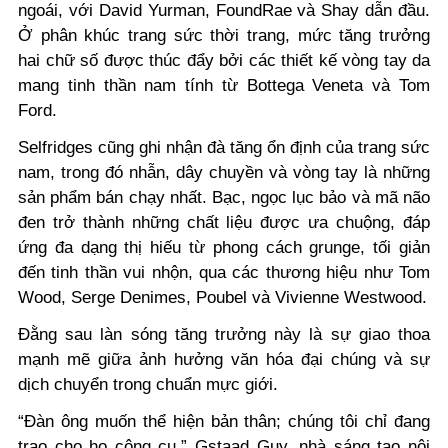
ngoái, với David Yurman, FoundRae và Shay dẫn đầu.
Ở phân khúc trang sức thời trang, mức tăng trưởng
hai chữ số được thúc đẩy bởi các thiết kế vòng tay da
mang tinh thần nam tính từ Bottega Veneta và Tom
Ford.
Selfridges cũng ghi nhận đà tăng ổn định của trang sức
nam, trong đó nhẫn, dây chuyền và vòng tay là những
sản phẩm bán chạy nhất. Bạc, ngọc lục bảo và mã não
đen trở thành những chất liệu được ưa chuộng, đáp
ứng đa dạng thị hiếu từ phong cách grunge, tối giản
đến tinh thần vui nhộn, qua các thương hiệu như Tom
Wood, Serge Denimes, Poubel và Vivienne Westwood.
Đằng sau làn sóng tăng trưởng này là sự giao thoa
mạnh mẽ giữa ảnh hưởng văn hóa đại chúng và sự
dịch chuyển trong chuẩn mực giới.
“Đàn ông muốn thể hiện bản thân; chúng tôi chỉ đang
trao cho họ công cụ,” Gstaad Guy, nhà sáng tạo nội