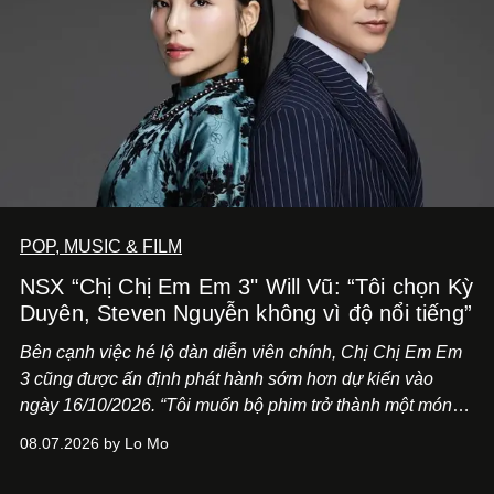
POP, MUSIC & FILM
NSX “Chị Chị Em Em 3" Will Vũ: “Tôi chọn Kỳ
Duyên, Steven Nguyễn không vì độ nổi tiếng”
Bên cạnh việc hé lộ dàn diễn viên chính,
Chị Chị Em Em
3
cũng được ấn định phát hành sớm hơn dự kiến vào
ngày 16/10/2026. “Tôi muốn bộ phim trở thành một món
quà, đồng thời thể hiện sự trân trọng và tôn vinh phụ nữ
08.07.2026 by Lo Mo
Việt Nam”, NSX Will Vũ cho biết.