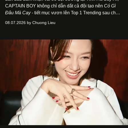
CAPTAIN BOY không chỉ dẫn dắt cả đội tạo nên
Có Gì
Đâu Mà Cay
- tiết mục vươn lên Top 1 Trending sau chưa
đầy 24 giờ đồng hồ - mà còn học cách buông bớt cái tôi
08.07.2026 by Chuong Lieu
để lắng nghe, kết nối và tin tưởng đồng đội. Với nam
nghệ sĩ, đó cũng là bước chuyển quan trọng trên hành
trình trở thành một producer thực thụ.