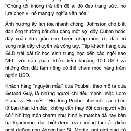
“Chúng tôi không trả tiền để ai đó đeo trang sức, họ
lựa chọn vì nó mang ý nghĩa văn hóa.”
Ảnh hưởng ấy lan tỏa nhanh chóng. Johnston cho biết
đàn ông thường bắt đầu bằng một sợi dây Cuban hoặc
dây xoắn đơn giản như bước nhập môn, rồi dần bổ
sung mặt dây chuyền và vòng tay. Tệp khách hàng của
GLD trải dài từ học sinh trung học đến các ngôi sao
NFL, với sản phẩm khởi điểm khoảng 100 USD và
những đơn đặt làm riêng có thể chạm mốc hàng trăm
nghìn USD.
Khách hàng “nguyên mẫu” của Poubel, theo mô tả của
Gstaad Guy, là những người chi tiêu mạnh, mặc Loro
Piana và Hermès. “Họ dùng Poubel như một cách bộc
lộ bản thân kín đáo, không cần thay đổi con người vốn
có.” Những món charm như hình ly matcha đá hay bàn
backgammon, đặc biệt được ưa chuộng tại các điểm
nghỉ dưỡng như Aspen hay St. Moritz, nơi giới giàu có