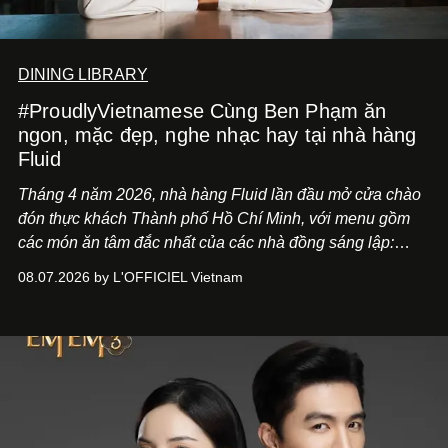
DINING LIBRARY
#ProudlyVietnamese Cùng Ben Phạm ăn
ngon, mặc đẹp, nghe nhạc hay tại nhà hàng
Fluid
Tháng 4 năm 2026, nhà hàng Fluid lần đầu mở cửa chào
đón thực khách Thành phố Hồ Chí Minh, với menu gồm
các món ăn tâm đắc nhất của các nhà đồng sáng lập:
Giám đốc sáng tạo Ben Phạm và chef Thạch Tạ. Những
08.07.2026 by L'OFFICIEL Vietnam
món ăn đa dạng từ Á đến Âu nhanh chóng được yêu thích
nhờ cảm giác ngon miệng, thoải mái và cả khả năng
mang đến niềm vui cho thực khách.