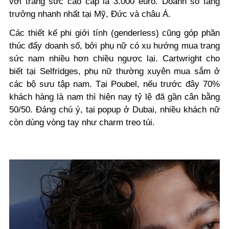
với trang sức cao cấp là 3.000 euro. Doanh số tăng
trưởng nhanh nhất tại Mỹ, Đức và châu Á.
Các thiết kế phi giới tính (genderless) cũng góp phần
thúc đẩy doanh số, bởi phụ nữ có xu hướng mua trang
sức nam nhiều hơn chiều ngược lại. Cartwright cho
biết tại Selfridges, phụ nữ thường xuyên mua sắm ở
các bộ sưu tập nam. Tại Poubel, nếu trước đây 70%
khách hàng là nam thì hiện nay tỷ lệ đã gần cân bằng
50/50. Đáng chú ý, tại popup ở Dubai, nhiều khách nữ
còn dùng vòng tay như charm treo túi.