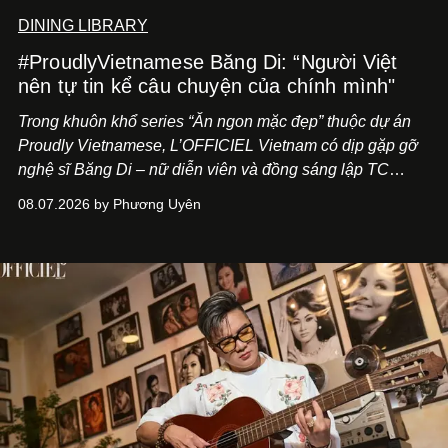
DINING LIBRARY
#ProudlyVietnamese Băng Di: “Người Việt
nên tự tin kể câu chuyện của chính mình"
Trong khuôn khổ series “Ăn ngon mặc đẹp” thuộc dự án
Proudly Vietnamese, L’OFFICIEL Vietnam có dịp gặp gỡ
nghệ sĩ Băng Di – nữ diễn viên và đồng sáng lập TC
ASIA, đơn vị đứng sau các thương hiệu BÀ BAR, MOTLY
08.07.2026 by Phương Uyên
Kitchen Bar và SALEM tại TP.HCM.