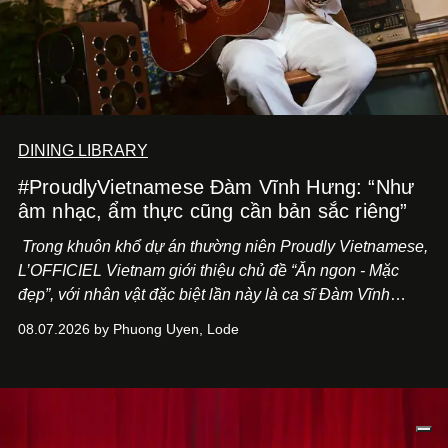
DINING LIBRARY
#ProudlyVietnamese Đàm Vĩnh Hưng: “Như
âm nhạc, ẩm thực cũng cần bản sắc riêng”
Trong khuôn khổ dự án thường niên Proudly Vietnamese,
L’OFFICIEL Vietnam giới thiệu chủ đề “Ăn ngon - Mặc
đẹp”, với nhân vật đặc biệt lần này là ca sĩ Đàm Vĩnh
Hưng. Đầu năm 2026, anh chính thức khai trương Tiệm
08.07.2026 by Phuong Uyen, Lode
Cà Phê Cà Pháo mang dấu ấn Indochine hoài niệm, thu
hút nhiều thực khách ghé thăm.