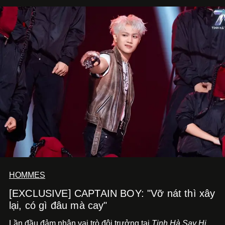
HOMMES
[EXCLUSIVE] CAPTAIN BOY: "Vỡ nát thì xây
lại, có gì đâu mà cay"
Lần đầu đảm nhận vai trò đội trưởng tại
Tinh Hà Say Hi
,