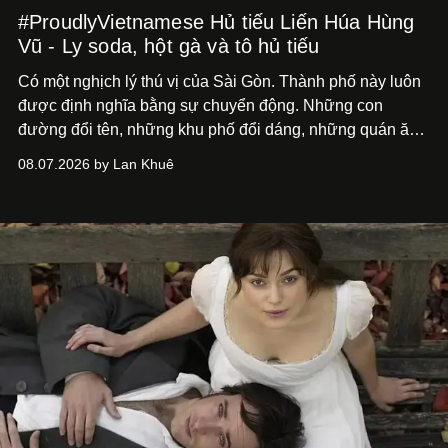
#ProudlyVietnamese Hủ tiếu Liến Húa Hùng
Vũ - Ly soda, hột gà và tô hủ tiếu
Có một nghịch lý thú vị của Sài Gòn. Thành phố này luôn
được định nghĩa bằng sự chuyển động. Những con
đường đổi tên, những khu phố đổi dáng, những quán ăn
mở ra rồi biến mất chỉ sau vài mùa mưa. Người ta luôn
08.07.2026 by Lan Khuê
nói về cái mới, về xu hướng tiếp theo, về những điều
đáng để trải nghiệm trước khi chúng trở nên lỗi thời.