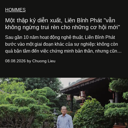
HOMMES
Một thập kỷ diễn xuất, Liên Bỉnh Phát "vẫn
không ngừng trui rèn cho những cơ hội mới"
Sau gần 10 năm hoạt động nghệ thuật, Liên Bỉnh Phát
bước vào một giai đoạn khác của sự nghiệp: không còn
quá bận tâm đến việc chứng minh bản thân, nhưng cũng
chưa bao giờ thôi khao khát được làm nghề. Từ hai bộ
08.08.2026 by Chuong Lieu
phim điện ảnh trong nửa đầu 2026 đến hành trình trở lại
với
Running Man Vietnam
, nam diễn viên nhìn công việc
bằng một tâm thế điềm tĩnh hơn. Anh tiếp tục học hỏi, trau
dồi và chờ đợi những vai diễn đủ sức đưa mình đến
những vùng đất mới. Ở tuổi ngoài 30, điều anh theo đuổi
không phải những đích đến quá lớn, mà là khả năng luôn
tiến về phía trước.