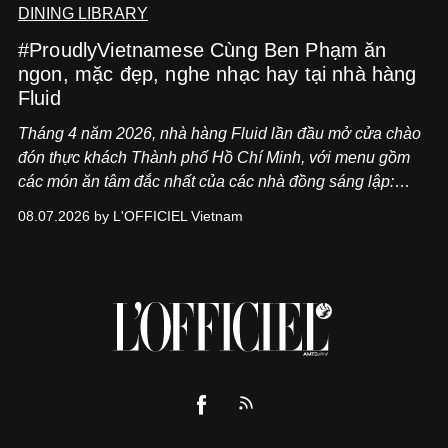
DINING LIBRARY
#ProudlyVietnamese Cùng Ben Phạm ăn
ngon, mặc đẹp, nghe nhạc hay tại nhà hàng
Fluid
Tháng 4 năm 2026, nhà hàng Fluid lần đầu mở cửa chào
đón thực khách Thành phố Hồ Chí Minh, với menu gồm
các món ăn tâm đắc nhất của các nhà đồng sáng lập:
Giám đốc sáng tạo Ben Phạm và chef Thạch Tạ. Những
08.07.2026 by L'OFFICIEL Vietnam
món ăn đa dạng từ Á đến Âu nhanh chóng được yêu thích
nhờ cảm giác ngon miệng, thoải mái và cả khả năng
mang đến niềm vui cho thực khách.