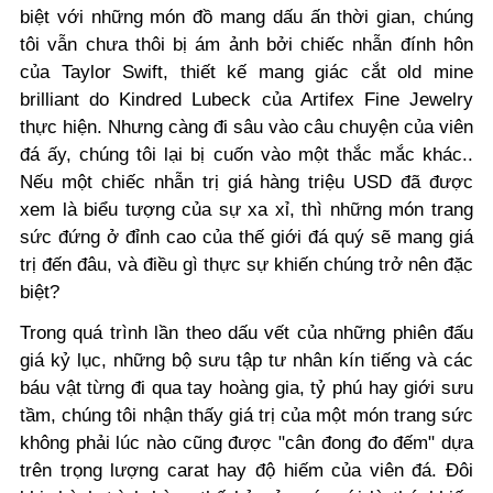
biệt với những món đồ mang dấu ấn thời gian, chúng
tôi vẫn chưa thôi bị ám ảnh bởi chiếc nhẫn đính hôn
của Taylor Swift, thiết kế mang giác cắt old mine
brilliant do Kindred Lubeck của Artifex Fine Jewelry
thực hiện. Nhưng càng đi sâu vào câu chuyện của viên
đá ấy, chúng tôi lại bị cuốn vào một thắc mắc khác..
Nếu một chiếc nhẫn trị giá hàng triệu USD đã được
xem là biểu tượng của sự xa xỉ, thì những món trang
sức đứng ở đỉnh cao của thế giới đá quý sẽ mang giá
trị đến đâu, và điều gì thực sự khiến chúng trở nên đặc
biệt?
Trong quá trình lần theo dấu vết của những phiên đấu
giá kỷ lục, những bộ sưu tập tư nhân kín tiếng và các
báu vật từng đi qua tay hoàng gia, tỷ phú hay giới sưu
tầm, chúng tôi nhận thấy giá trị của một món trang sức
không phải lúc nào cũng được "cân đong đo đếm" dựa
trên trọng lượng carat hay độ hiếm của viên đá. Đôi