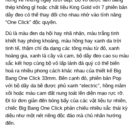
thép không gỉ hoặc chất liệu King Gold với 7 phiên bản
dây đeo có thể thay đổi cho nhau nhờ vào tính năng
“One Click” độc quyền.
Dù là màu đen dạ hội hay nhã nhặn, màu trắng tinh
khiết hay phóng khoáng, màu hồng hay xanh da trời
tinh tế, thậm chí đa dạng các tông màu từ đỏ, xanh
hoàng gia, xanh lá cây và cam, bộ dây đeo cao su màu
sắc kết hợp cùng bộ vỏ lấp lánh đá quý có thể biến
hoá ra nhiều phong cách khác nhau của thiết kế Big
Bang One Click 33mm. Bên cạnh đó, phiên bản Pop
với bộ dây da bê được phủ xanh “electric”, hồng mâm
xôi hoặc màu cam đất nung toát lên diện mạo rực rỡ.
Đi từ đơn giản đến bóng bẩy của các vật liệu tự nhiên,
chiếc Big Bang One Click phản chiếu nhiều sắc thái kỳ
diệu như một nét riêng độc đáo mà chủ nhân hướng
đến.