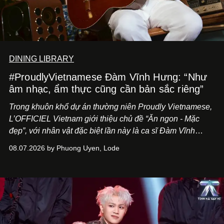
DINING LIBRARY
#ProudlyVietnamese Đàm Vĩnh Hưng: “Như
âm nhạc, ẩm thực cũng cần bản sắc riêng”
Trong khuôn khổ dự án thường niên Proudly Vietnamese,
L’OFFICIEL Vietnam giới thiệu chủ đề “Ăn ngon - Mặc
đẹp”, với nhân vật đặc biệt lần này là ca sĩ Đàm Vĩnh
Hưng. Đầu năm 2026, anh chính thức khai trương Tiệm
08.07.2026 by Phuong Uyen, Lode
Cà Phê Cà Pháo mang dấu ấn Indochine hoài niệm, thu
hút nhiều thực khách ghé thăm.