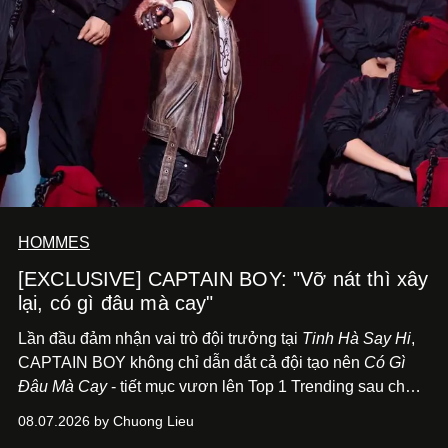
HOMMES
[EXCLUSIVE] CAPTAIN BOY: "Vỡ nát thì xây
lại, có gì đâu mà cay"
Lần đầu đảm nhận vai trò đội trưởng tại
Tinh Hà Say Hi
,
CAPTAIN BOY không chỉ dẫn dắt cả đội tạo nên
Có Gì
Đâu Mà Cay
- tiết mục vươn lên Top 1 Trending sau chưa
đầy 24 giờ đồng hồ - mà còn học cách buông bớt cái tôi
08.07.2026 by Chuong Lieu
để lắng nghe, kết nối và tin tưởng đồng đội. Với nam