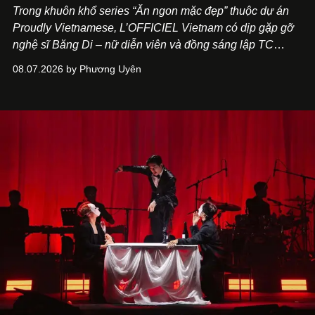
Trong khuôn khổ series “Ăn ngon mặc đẹp” thuộc dự án
Proudly Vietnamese, L’OFFICIEL Vietnam có dịp gặp gỡ
nghệ sĩ Băng Di – nữ diễn viên và đồng sáng lập TC
ASIA, đơn vị đứng sau các thương hiệu BÀ BAR, MOTLY
08.07.2026 by Phương Uyên
Kitchen Bar và SALEM tại TP.HCM.