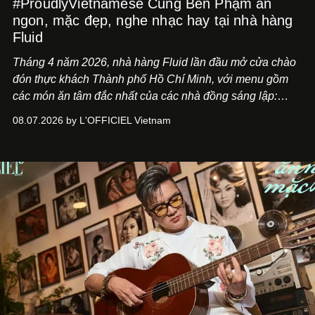
#ProudlyVietnamese Cùng Ben Phạm ăn
ngon, mặc đẹp, nghe nhạc hay tại nhà hàng
Fluid
Tháng 4 năm 2026, nhà hàng Fluid lần đầu mở cửa chào
đón thực khách Thành phố Hồ Chí Minh, với menu gồm
các món ăn tâm đắc nhất của các nhà đồng sáng lập:
Giám đốc sáng tạo Ben Phạm và chef Thạch Tạ. Những
08.07.2026 by L'OFFICIEL Vietnam
món ăn đa dạng từ Á đến Âu nhanh chóng được yêu thích
nhờ cảm giác ngon miệng, thoải mái và cả khả năng
mang đến niềm vui cho thực khách.