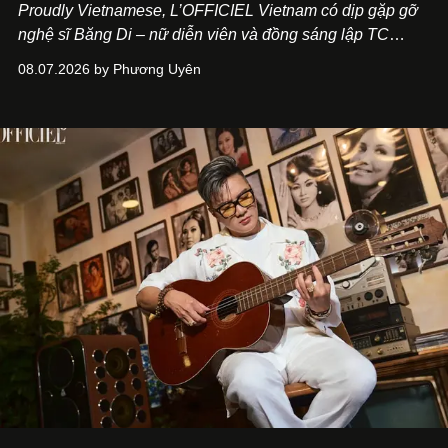
Proudly Vietnamese, L’OFFICIEL Vietnam có dịp gặp gỡ
nghệ sĩ Băng Di – nữ diễn viên và đồng sáng lập TC
ASIA, đơn vị đứng sau các thương hiệu BÀ BAR, MOTLY
08.07.2026 by Phương Uyên
Kitchen Bar và SALEM tại TP.HCM.