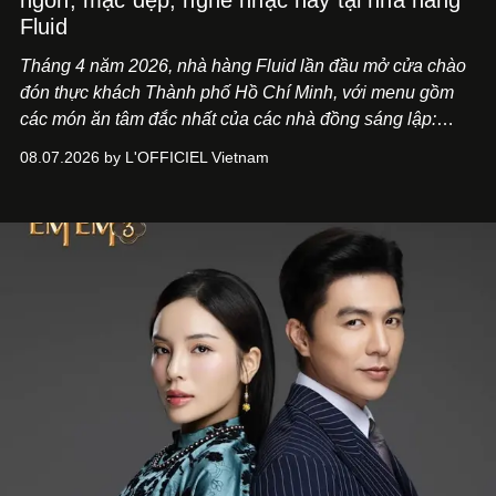
ngon, mặc đẹp, nghe nhạc hay tại nhà hàng
Fluid
Tháng 4 năm 2026, nhà hàng Fluid lần đầu mở cửa chào
đón thực khách Thành phố Hồ Chí Minh, với menu gồm
các món ăn tâm đắc nhất của các nhà đồng sáng lập:
Giám đốc sáng tạo Ben Phạm và chef Thạch Tạ. Những
08.07.2026 by L'OFFICIEL Vietnam
món ăn đa dạng từ Á đến Âu nhanh chóng được yêu thích
nhờ cảm giác ngon miệng, thoải mái và cả khả năng
mang đến niềm vui cho thực khách.