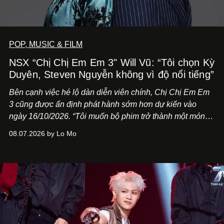
POP, MUSIC & FILM
NSX “Chị Chị Em Em 3" Will Vũ: “Tôi chọn Kỳ
Duyên, Steven Nguyễn không vì độ nổi tiếng”
Bên cạnh việc hé lộ dàn diễn viên chính,
Chị Chị Em Em
3
cũng được ấn định phát hành sớm hơn dự kiến vào
ngày 16/10/2026. “Tôi muốn bộ phim trở thành một món
quà, đồng thời thể hiện sự trân trọng và tôn vinh phụ nữ
08.07.2026 by Lo Mo
Việt Nam”, NSX Will Vũ cho biết.