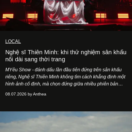
LOCAL
Nghệ sĩ Thiên Minh: khi thử nghiệm sân khấu
nối dài sang thời trang
MYêu Show - đánh dấu lần đầu tiên đứng trên sân khấu
riêng, Nghệ sĩ Thiên Minh không tìm cách khẳng định một
hình ảnh cố định, mà chọn đứng giữa nhiều phiên bản
của bản thân và tinh thần thử nghiệm ấy đã dẫn anh đến
08.07.2026 by Anthea
một bộ suit lụa - như một cách "take the risk" khác, ngoài
âm nhạc.