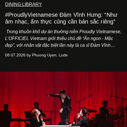
DINING LIBRARY
#ProudlyVietnamese Đàm Vĩnh Hưng: “Như
âm nhạc, ẩm thực cũng cần bản sắc riêng”
Trong khuôn khổ dự án thường niên Proudly Vietnamese,
L’OFFICIEL Vietnam giới thiệu chủ đề “Ăn ngon - Mặc
đẹp”, với nhân vật đặc biệt lần này là ca sĩ Đàm Vĩnh
Hưng. Đầu năm 2026, anh chính thức khai trương Tiệm
08.07.2026 by Phuong Uyen, Lode
Cà Phê Cà Pháo mang dấu ấn Indochine hoài niệm, thu
hút nhiều thực khách ghé thăm.