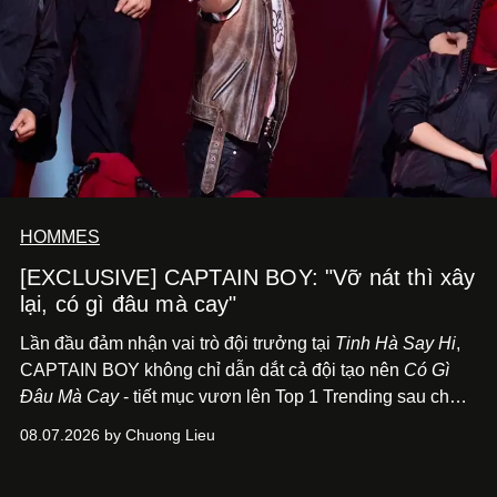
HOMMES
[EXCLUSIVE] CAPTAIN BOY: "Vỡ nát thì xây
lại, có gì đâu mà cay"
Lần đầu đảm nhận vai trò đội trưởng tại
Tinh Hà Say Hi
,
CAPTAIN BOY không chỉ dẫn dắt cả đội tạo nên
Có Gì
Đâu Mà Cay
- tiết mục vươn lên Top 1 Trending sau chưa
đầy 24 giờ đồng hồ - mà còn học cách buông bớt cái tôi
08.07.2026 by Chuong Lieu
để lắng nghe, kết nối và tin tưởng đồng đội. Với nam
nghệ sĩ, đó cũng là bước chuyển quan trọng trên hành