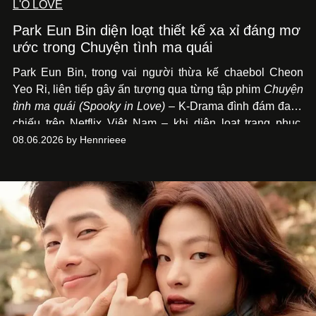
L'O LOVE
Park Eun Bin diện loạt thiết kế xa xỉ đáng mơ
ước trong Chuyện tình ma quái
Park Eun Bin, trong vai người thừa kế chaebol Cheon
Yeo Ri, liên tiếp gây ấn tượng qua từng tập phim
Chuyện
tình ma quái (Spooky in Love)
– K-Drama đình đám đang
chiếu trên Netflix Việt Nam – khi diện loạt trang phục,
đồng hồ & trang sức xa xỉ tương xứng với địa vị trên màn
08.06.2026 by Hennrieee
ảnh nhỏ: từ Hermès, LOEWE cho đến Jaeger-LeCoultre,
Chaumet, Chopard…