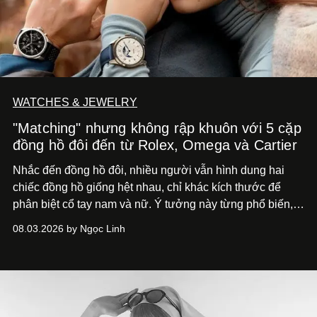
WATCHES & JEWELRY
"Matching" nhưng không rập khuôn với 5 cặp
đồng hồ đôi đến từ Rolex, Omega và Cartier
Nhắc đến đồng hồ đôi, nhiều người vẫn hình dung hai
chiếc đồng hồ giống hệt nhau, chỉ khác kích thước để
phân biệt cổ tay nam và nữ. Ý tưởng này từng phổ biến,
song cũng vô tình khiến khái niệm đồng hồ đôi trở nên
08.03.2026 by Ngọc Linh
khá rập khuôn. Nói lời tạm biết hai phiên bản nam nữ
giống nhau y đúc, các nhà chế tác hiện này không còn
mải miết tìm kiếm sự đồng nhất tuyệt đối. Họ để những
đường nét, tỷ lệ và bảng màu nối liền hai thiết kế, dù mỗi
phiên bản vẫn mang linh hồn riêng.