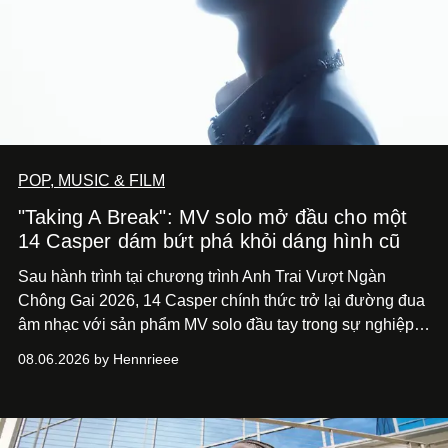
POP, MUSIC & FILM
"Taking A Break": MV solo mở đầu cho một
14 Casper dám bứt phá khỏi dáng hình cũ
Sau hành trình tại chương trình Anh Trai Vượt Ngàn
Chông Gai 2026, 14 Casper chính thức trở lại đường đua
âm nhạc với sản phẩm MV solo đầu tay trong sự nghiệp -
“Taking A Break”
. Đây không chỉ là sản phẩm đánh dấu
08.06.2026 by Hennrieee
bước chuyển mình của 14 Casper sau chương trình, mà
còn mở ra một chương mới trong hành trình nghệ thuật
của nam nghệ sĩ khi lần đầu tiên anh trình làng một MV
solo được đầu tư toàn diện từ sáng tác, sản xuất, trình