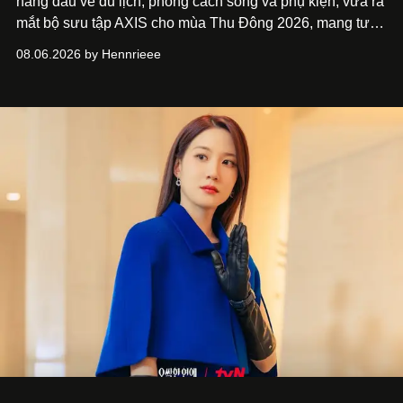
hàng đầu về du lịch, phong cách sống và phụ kiện, vừa ra
mắt bộ sưu tập AXIS cho mùa Thu Đông 2026, mang tư
duy thiết kế tiên phong, tái định nghĩa trải nghiệm du lịch
08.06.2026 by Hennrieee
và phong cách sống hiện đại bằng thiết kế sắc nét, chuẩn
xác gắn liền với tính thẩm mỹ toàn cầu.