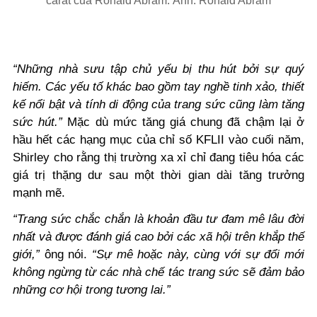
carat của Ronald Abram. Ảnh: Ronald Abram
“Những nhà sưu tập chủ yếu bị thu hút bởi sự quý
hiếm. Các yếu tố khác bao gồm tay nghề tinh xảo, thiết
kế nổi bật và tính di động của trang sức cũng làm tăng
sức hút.”
Mặc dù mức tăng giá chung đã chậm lại ở
hầu hết các hạng mục của chỉ số KFLII vào cuối năm,
Shirley cho rằng thị trường xa xỉ chỉ đang tiêu hóa các
giá trị thặng dư sau một thời gian dài tăng trưởng
mạnh mẽ.
“Trang sức chắc chắn là khoản đầu tư đam mê lâu đời
nhất và được đánh giá cao bởi các xã hội trên khắp thế
giới,”
ông nói.
“Sự mê hoặc này, cùng với sự đổi mới
không ngừng từ các nhà chế tác trang sức sẽ đảm bảo
những cơ hội trong tương lai.”