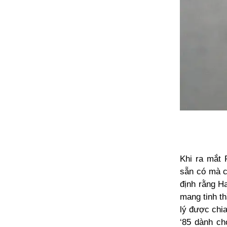
Khi ra mắt
sẵn có mà c
định rằng H
mang tinh th
lý được chi
‘85 dành ch