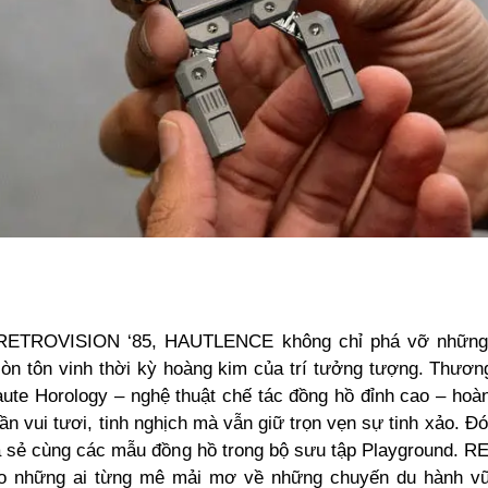
 RETROVISION ‘85, HAUTLENCE không chỉ phá vỡ nhữn
òn tôn vinh thời kỳ hoàng kim của trí tưởng tượng. Thươn
aute Horology – nghệ thuật chế tác đồng hồ đỉnh cao – hoàn
ần vui tươi, tinh nghịch mà vẫn giữ trọn vẹn sự tinh xảo. Đó 
a sẻ cùng các mẫu đồng hồ trong bộ sưu tập Playground.
o những ai từng mê mải mơ về những chuyến du hành vũ