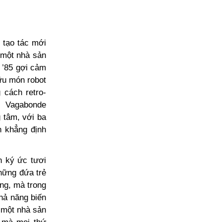
 tạo tác mới
 một nhà sản
 ’85 gợi cảm
ữu món robot
 cách retro-
g Vagabonde
g tâm, với ba
n khẳng định
n ký ức tươi
những đứa trẻ
ờng, mà trong
hả năng biến
 một nhà sản