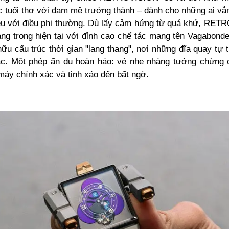
ức tuổi thơ với đam mê trưởng thành – dành cho những ai vẫ
êu với điều phi thường. Dù lấy cảm hứng từ quá khứ, RET
ng trong hiện tại với đỉnh cao chế tác mang tên Vagabonde 
u cấu trúc thời gian "lang thang", nơi những đĩa quay tự 
c. Một phép ẩn dụ hoàn hảo: vẻ nhẹ nhàng tưởng chừng c
máy chính xác và tinh xảo đến bất ngờ.