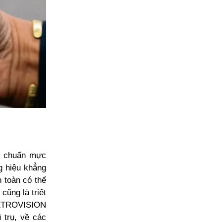
g chuẩn mực
g hiệu khẳng
 toàn có thể
cũng là triết
 RETROVISION
 trụ, về các