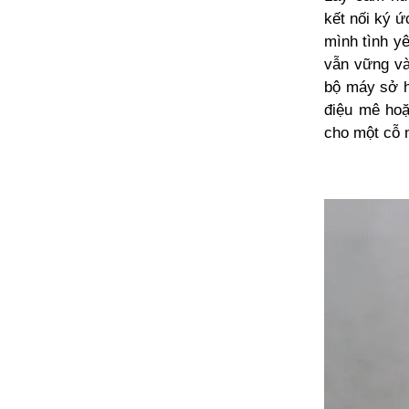
kết nối ký 
mình tình y
vẫn vững và
bộ máy sở hữ
điệu mê hoặ
cho một cỗ 