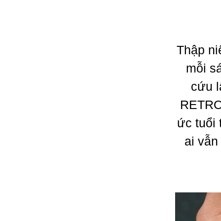
Thập ni
mỗi sá
cứu l
RETROV
ức tuổi
ai vẫn