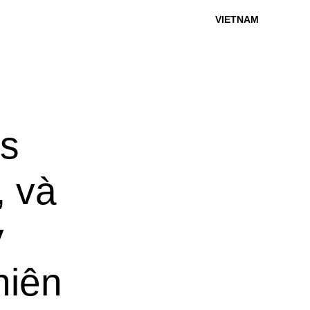
VIETNAM
s
, và
ỷ
niên