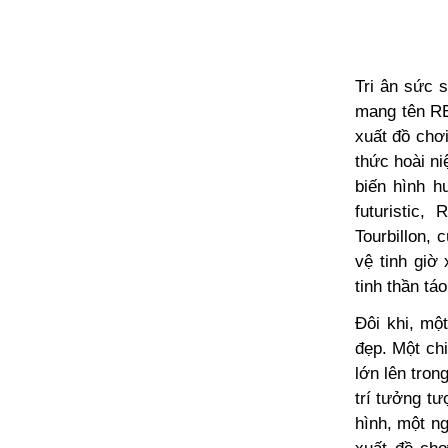
Tri ân sức 
mang tên RE
xuất đồ chơ
thức hoài n
biến hình h
futuristic
Tourbillon, 
vệ tinh giờ
tinh thần t
Đôi khi, mộ
đẹp. Một chi
lớn lên tron
trí tưởng t
hình, một n