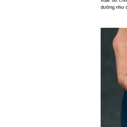
xuất đồ chơ
dường như 