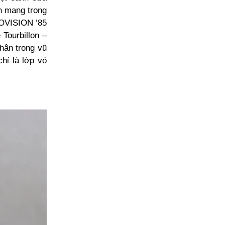
n mang trong
ROVISION ’85
Tourbillon –
thân trong vũ
hỉ là lớp vỏ