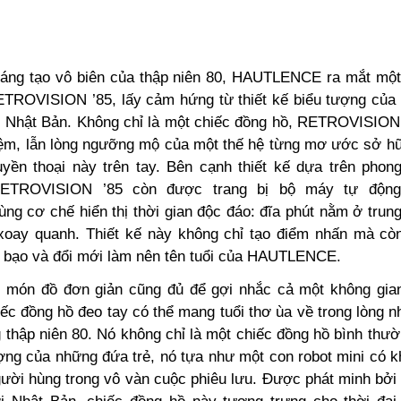
sáng tạo vô biên của thập niên 80, HAUTLENCE ra mắt một
TROVISION ’85, lấy cảm hứng từ thiết kế biểu tượng của
i Nhật Bản. Không chỉ là một chiếc đồng hồ, RETROVISION
iệm, lẫn lòng ngưỡng mộ của một thế hệ từng mơ ước sở h
uyền thoại này trên tay. Bên cạnh thiết kế dựa trên phong
, RETROVISION ’85 còn được trang bị bộ máy tự độn
cùng cơ chế hiển thị thời gian độc đáo: đĩa phút nằm ở trun
 xoay quanh. Thiết kế này không chỉ tạo điểm nhấn mà cò
áo bạo và đổi mới làm nên tên tuổi của HAUTLENCE.
t món đồ đơn giản cũng đủ để gợi nhắc cả một không gia
ếc đồng hồ đeo tay có thể mang tuổi thơ ùa về trong lòng 
g thập niên 80. Nó không chỉ là một chiếc đồng hồ bình thư
ượng của những đứa trẻ, nó tựa như một con robot mini có k
gười hùng trong vô vàn cuộc phiêu lưu. Được phát minh bởi