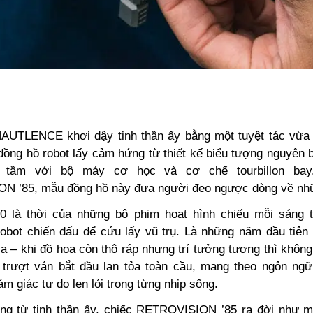
AUTLENCE khơi dậy tinh thần ấy bằng một tuyệt tác vừa
đồng hồ robot lấy cảm hứng từ thiết kế biểu tượng nguyên 
 tầm với bộ máy cơ học và cơ chế tourbillon bay
N ’85, mẫu đồng hồ này đưa người đeo ngược dòng về nh
0 là thời của những bộ phim hoạt hình chiếu mỗi sáng 
obot chiến đấu để cứu lấy vũ trụ. Là những năm đầu tiên 
gia – khi đồ họa còn thô ráp nhưng trí tưởng tượng thì không
u trượt ván bắt đầu lan tỏa toàn cầu, mang theo ngôn ng
ảm giác tự do len lỏi trong từng nhịp sống.
g từ tinh thần ấy, chiếc RETROVISION ’85 ra đời như 