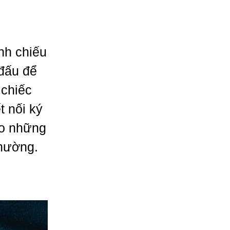
nh chiếu
 đấu để
 chiếc
 nối ký
ho những
thường.