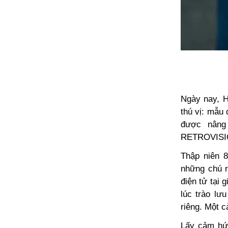
Ngày nay, H
thú vị: mẫu 
được nâng
RETROVISIO
Thập niên 8
những chú r
điện tử tại 
lúc trào lư
riêng. Một c
Lấy cảm hứn