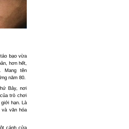
 táo bạo vừa
bản, hơn hết,
. Mang tên
ững năm 80.
thứ Bảy, nơi
của trò chơi
 giới hạn. Là
ữ và văn hóa
một cánh cửa