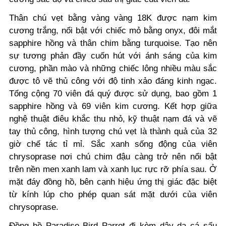
Thân chú vẹt bằng vàng vàng 18K được nạm kim
cương trắng, nổi bật với chiếc mỏ bằng onyx, đôi mắt
sapphire hồng và thân chim bằng turquoise. Tạo nên
sự tương phản đầy cuốn hút với ánh sáng của kim
cương, phần mào và những chiếc lông nhiều màu sắc
được tô vẽ thủ công với độ tinh xảo đáng kinh ngạc.
Tổng cộng 70 viên đá quý được sử dụng, bao gồm 1
sapphire hồng và 69 viên kim cương. Kết hợp giữa
nghệ thuật điêu khắc thu nhỏ, kỹ thuật nạm đá và vẽ
tay thủ công, hình tượng chú vẹt là thành quả của 32
giờ chế tác tỉ mỉ. Sắc xanh sống động của viên
chrysoprase nơi chú chim đậu càng trở nên nổi bật
trên nền men xanh lam và xanh lục rực rỡ phía sau.
Ở
mặt đáy đồng hồ, bên cạnh hiệu ứng thị giác đặc biệt
từ kính lúp cho phép quan sát mặt dưới của viên
chrysoprase.
Đồng hồ Paradise Bird Parrot đi kèm dây da cá sấu