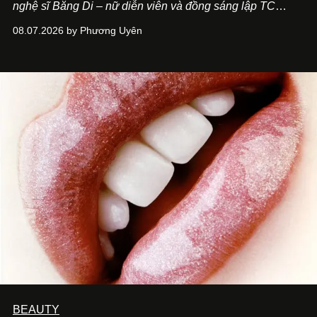
nghệ sĩ Băng Di – nữ diễn viên và đồng sáng lập TC
ASIA, đơn vị đứng sau các thương hiệu BÀ BAR, MOTLY
08.07.2026 by Phương Uyên
Kitchen Bar và SALEM tại TP.HCM.
BEAUTY