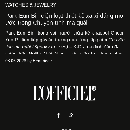
WATCHES & JEWELRY
Park Eun Bin diện loạt thiết kế xa xỉ đáng mơ
ước trong Chuyện tình ma quái
Park Eun Bin, trong vai người thừa kế chaebol Cheon
Yeo Ri, liên tiếp gây ấn tượng qua từng tập phim
Chuyện
tình ma quái (Spooky in Love)
– K-Drama đình đám đang
chiếu trên Netflix Việt Nam – khi diện loạt trang phục,
đồng hồ & trang sức xa xỉ tương xứng với địa vị trên màn
08.06.2026 by Hennrieee
ảnh nhỏ: từ Hermès, LOEWE cho đến Jaeger-LeCoultre,
Chaumet, Chopard…