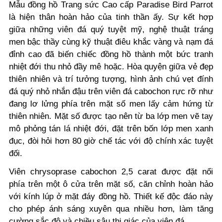
Mẫu đồng hồ Trang sức Cao cấp Paradise Bird Parrot
là hiện thân hoàn hảo của tinh thần ấy. Sự kết hợp
giữa những viên đá quý tuyệt mỹ, nghệ thuật tráng
men bậc thầy cùng kỹ thuật điêu khắc vàng và nạm đá
đỉnh cao đã biến chiếc đồng hồ thành một bức tranh
nhiệt đới thu nhỏ đầy mê hoặc. Hòa quyện giữa vẻ đẹp
thiên nhiên và trí tưởng tượng, hình ảnh chú vẹt đính
đá quý nhỏ nhắn đậu trên viên đá cabochon rực rỡ như
đang lơ lửng phía trên mặt số men lấy cảm hứng từ
thiên nhiên. Mặt số được tạo nên từ ba lớp men vẽ tay
mô phỏng tán lá nhiệt đới, đặt trên bốn lớp men xanh
đục, đòi hỏi hơn 80 giờ chế tác với độ chính xác tuyệt
đối.
Viên chrysoprase cabochon 2,5 carat được đặt nổi
phía trên một ô cửa trên mặt số, căn chỉnh hoàn hảo
với kính lúp ở mặt đáy đồng hồ. Thiết kế độc đáo này
cho phép ánh sáng xuyên qua nhiều hơn, làm tăng
cường sắc độ và chiều sâu thị giác của viên đá.