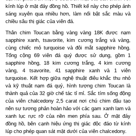
kính lúp ở mặt đáy đồng hồ. Thiết kế này cho phép ánh
sáng xuyên qua nhiều hơn, làm nổi bật sắc màu và
chiều sâu thị giác của viên đá.
Thân chim Toucan bằng vàng vàng 18K được nạm
sapphire xanh, tsavorite, kim cương trắng và vàng,
cùng chiếc mỏ turquoise và đôi mắt sapphire hồng.
Tổng cộng 69 viên đá quý được sử dụng, gồm 1
sapphire hồng, 18 kim cương trắng, 4 kim cương
vàng, 4 tsavorite, 41 sapphire xanh và 1 viên
turquoise. Kết hợp giữa nghệ thuật điêu khắc thu nhỏ
và kỹ thuật nạm đá quý, hình tượng chim Toucan là
thành quả của 32 giờ chế tác tỉ mỉ. Sắc tím sống động
của viên chalcedony 2,5 carat nơi chú chim đậu tạo
nên sự tương phản hoàn hảo với các gam xanh lam và
xanh lục rực rỡ của nền men phía sau.
Ở mặt đáy
đồng hồ, bên cạnh hiệu ứng thị giác độc đáo từ kính
lúp cho phép quan sát mặt dưới của viên chalcedony.