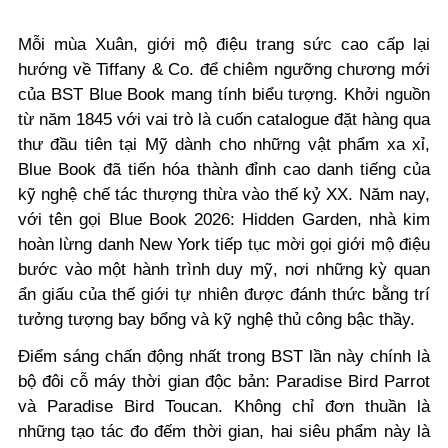
Mỗi mùa Xuân, giới mộ điệu trang sức cao cấp lại
hướng về Tiffany & Co. để chiêm ngưỡng chương mới
của BST Blue Book mang tính biểu tượng. Khởi nguồn
từ năm 1845 với vai trò là cuốn catalogue đặt hàng qua
thư đầu tiên tại Mỹ dành cho những vật phẩm xa xỉ,
Blue Book đã tiến hóa thành đỉnh cao danh tiếng của
kỹ nghệ chế tác thượng thừa vào thế kỷ XX. Năm nay,
với tên gọi Blue Book 2026: Hidden Garden, nhà kim
hoàn lừng danh New York tiếp tục mời gọi giới mộ điệu
bước vào một hành trình duy mỹ, nơi những kỳ quan
ẩn giấu của thế giới tự nhiên được đánh thức bằng trí
tưởng tượng bay bổng và kỹ nghệ thủ công bậc thầy.
Điểm sáng chấn động nhất trong BST lần này chính là
bộ đôi cỗ máy thời gian độc bản: Paradise Bird Parrot
và Paradise Bird Toucan. Không chỉ đơn thuần là
những tạo tác đo đếm thời gian, hai siêu phẩm này là