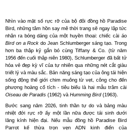
Nhìn vào mặt số rực rỡ của bộ đôi đồng hồ Paradise
Bird, những tâm hồn say mê thời trang sẽ ngay lập tức
nhận ra bóng dáng của một huyền thoại: chiếc cài áo
Bird on a Rock
do Jean Schlumberger sáng tạo. Trong
hơn ba thập kỷ gắn bó cùng Tiffany & Co. (từ năm
1956 đến cuối thập niên 1980), Schlumberger đã bất tử
hóa vẻ đẹp kỳ vĩ của tự nhiên qua những nét cắt giàu
triết lý và màu sắc. Bản năng sáng tạo của ông tái hiện
sống động thế giới chim muông từ vẹt, công cho đến
phượng hoàng cổ tích - tiêu biểu là hai mẫu trâm cài
Oiseau de Paradis
(1962) và
Humming Bird
(1963).
Bước sang năm 2026, tinh thần tự do và bảng màu
nhiệt đới rực rỡ ấy một lần nữa được tái sinh dưới
lăng kính hiện đại. Nếu mẫu đồng hồ Paradise Bird
Parrot kế thừa trọn vẹn ADN kinh điển của