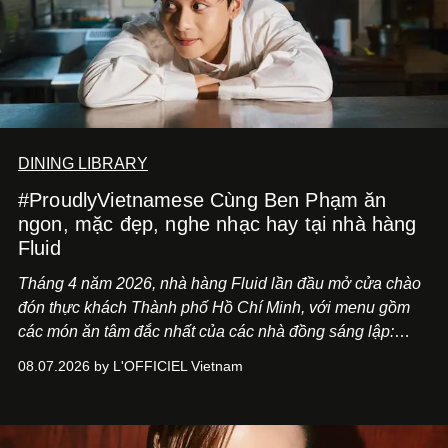
DINING LIBRARY
#ProudlyVietnamese Cùng Ben Phạm ăn
ngon, mặc đẹp, nghe nhạc hay tại nhà hàng
Fluid
Tháng 4 năm 2026, nhà hàng Fluid lần đầu mở cửa chào
đón thực khách Thành phố Hồ Chí Minh, với menu gồm
các món ăn tâm đắc nhất của các nhà đồng sáng lập:
Giám đốc sáng tạo Ben Phạm và chef Thạch Tạ. Những
08.07.2026 by L'OFFICIEL Vietnam
món ăn đa dạng từ Á đến Âu nhanh chóng được yêu thích
nhờ cảm giác ngon miệng, thoải mái và cả khả năng
mang đến niềm vui cho thực khách.