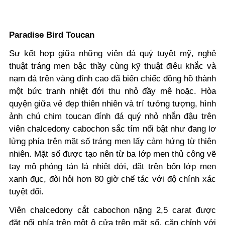
Paradise Bird Toucan
Sự kết hợp giữa những viên đá quý tuyệt mỹ, nghệ
thuật tráng men bậc thầy cùng kỹ thuật điêu khắc và
nạm đá trên vàng đỉnh cao đã biến chiếc đồng hồ thành
một bức tranh nhiệt đới thu nhỏ đầy mê hoặc. Hòa
quyện giữa vẻ đẹp thiên nhiên và trí tưởng tượng, hình
ảnh chú chim toucan đính đá quý nhỏ nhắn đậu trên
viên chalcedony cabochon sắc tím nổi bật như đang lơ
lửng phía trên mặt số tráng men lấy cảm hứng từ thiên
nhiên. Mặt số được tạo nên từ ba lớp men thủ công vẽ
tay mô phỏng tán lá nhiệt đới, đặt trên bốn lớp men
xanh đục, đòi hỏi hơn 80 giờ chế tác với độ chính xác
tuyệt đối.
Viên chalcedony cắt cabochon nặng 2,5 carat được
đặt nổi phía trên một ô cửa trên mặt số, căn chỉnh với