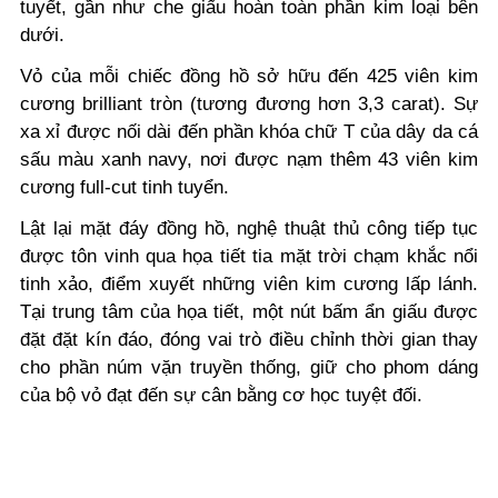
tuyết, gần như che giấu hoàn toàn phần kim loại bên
dưới.
Vỏ của mỗi chiếc đồng hồ sở hữu đến 425 viên kim
cương brilliant tròn (tương đương hơn 3,3 carat). Sự
xa xỉ được nối dài đến phần khóa chữ T của dây da cá
sấu màu xanh navy, nơi được nạm thêm 43 viên kim
cương full-cut tinh tuyển.
Lật lại mặt đáy đồng hồ, nghệ thuật thủ công tiếp tục
được tôn vinh qua họa tiết tia mặt trời chạm khắc nổi
tinh xảo, điểm xuyết những viên kim cương lấp lánh.
Tại trung tâm của họa tiết, một nút bấm ẩn giấu được
đặt đặt kín đáo, đóng vai trò điều chỉnh thời gian thay
cho phần núm vặn truyền thống, giữ cho phom dáng
của bộ vỏ đạt đến sự cân bằng cơ học tuyệt đối.