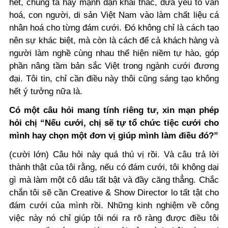
hết, chúng ta hãy mạnh dạn khai thác, đưa yếu tố văn
hoá, con người, di sản Việt Nam vào làm chất liệu cá
nhân hoá cho từng đám cưới. Đó không chỉ là cách tạo
nên sự khác biệt, mà còn là cách để cả khách hàng và
người làm nghề cùng nhau thể hiện niềm tự hào, góp
phần nâng tầm bản sắc Việt trong ngành cưới đương
đại. Tôi tin, chỉ cần điều này thôi cũng sáng tạo không
hết ý tưởng nữa là.
Có một câu hỏi mang tính riêng tư, xin mạn phép
hỏi chị “Nếu cưới, chị sẽ tự tổ chức tiệc cưới cho
mình hay chọn một đơn vị giúp mình làm điều đó?”
(cười lớn) Câu hỏi này quá thú vị rồi. Và câu trả lời
thành thật của tôi rằng, nếu có đám cưới, tôi không dại
gì mà làm một cô dâu tất bật và đầy căng thẳng. Chắc
chắn tôi sẽ cần Creative & Show Director lo tất tật cho
đám cưới của mình rồi. Những kinh nghiệm về công
việc này nó chỉ giúp tôi nói ra rõ ràng được điều tôi