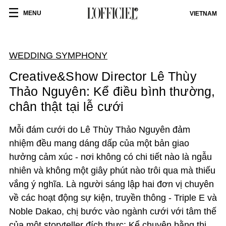
MENU
VIETNAM
WEDDING SYMPHONY
Creative&Show Director Lê Thùy
Thảo Nguyên: Kể điều bình thường,
chân thật tại lễ cưới
Mỗi đám cưới do Lê Thùy Thảo Nguyên đảm
nhiệm đều mang dáng dấp của một bản giao
hưởng cảm xúc - nơi không có chi tiết nào là ngẫu
nhiên và không một giây phút nào trôi qua mà thiếu
vắng ý nghĩa. Là người sáng lập hai đơn vị chuyên
về các hoạt động sự kiện, truyền thông - Triple E và
Noble Dakao, chị bước vào ngành cưới với tâm thế
của một storyteller đích thực: Kể chuyện bằng thị