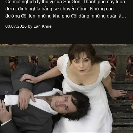
Có một nghịch lý thú vị của Sài Gòn. Thành phố này luôn
được định nghĩa bằng sự chuyển động. Những con
đường đổi tên, những khu phố đổi dáng, những quán ăn
mở ra rồi biến mất chỉ sau vài mùa mưa. Người ta luôn
08.07.2026 by Lan Khuê
nói về cái mới, về xu hướng tiếp theo, về những điều
đáng để trải nghiệm trước khi chúng trở nên lỗi thời.