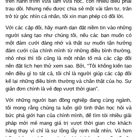
trên hành trình vừa làm vừa học, còn nhiều điều phải
trau dồi. Nhưng nếu được chia sẻ một vài tâm tư, trăn
trở từ góc nhìn cá nhân, tôi xin mạn phép có đôi lời.
Với các cặp đôi, hãy mạnh dạn đặt niềm tin vào những
người sáng tạo như chúng tôi, nếu các bạn muốn có
một đám cưới đáng nhớ và thật sự muốn tận hưởng
đám cưới của chính mình từ những điều bình thường,
nhỏ nhoi thì tôi cũng là một nhân tố mà các cặp đôi
nên đặt lịch hẹn thử xem sao. Bởi, “Tôi không kiến tạo
nên điều gì to tát cả, tôi chỉ là người giúp các cặp đôi
kể lại những điều bình thường và chân thật của họ. Sự
giản đơn chính là vẻ đẹp vượt thời gian”.
Với những người bạn đồng nghiệp đang cùng ngành,
tôi mong rằng chúng ta luôn giữ tinh thần học hỏi và
bức phá giới hạn của chính mình, để tìm tòi nhiều giải
pháp mới mẻ mang giá trị vượt thời gian cho khách
hàng thay vì chỉ là sự lộng lẫy nịnh mắt nhìn. Và hơn