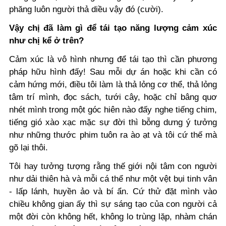
phăng luôn người thả diều vậy đó (cười).
Vậy chị đã làm gì để tái tạo năng lượng cảm xúc
như chị kể ở trên?
Cảm xúc là vô hình nhưng để tái tạo thì cần phương
pháp hữu hình đấy! Sau mỗi dự án hoặc khi cần có
cảm hứng mới, điều tôi làm là thả lỏng cơ thể, thả lỏng
tâm trí mình, đọc sách, tưới cây, hoặc chỉ bâng quơ
nhét mình trong một góc hiên nào đấy nghe tiếng chim,
tiếng gió xào xạc mặc sự đời thì bỗng dưng ý tưởng
như những thước phim tuôn ra ào ạt và tôi cứ thế mà
gõ lại thôi.
Tôi hay tưởng tượng rằng thế giới nội tâm con người
như dải thiên hà và mỗi cá thể như một vệt bụi tinh vân
- lấp lánh, huyền ảo và bí ẩn. Cứ thử đặt mình vào
chiều không gian ấy thì sự sáng tạo của con người cả
một đời còn không hết, không lo trùng lặp, nhàm chán