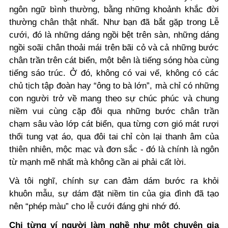
ngôn ngữ bình thường, bằng những khoảnh khắc đời
thường chân thật nhất. Như bạn đã bắt gặp trong Lễ
cưới, đó là những dáng ngồi bệt trên sàn, những dáng
ngồi soãi chân thoải mái trên bãi cỏ và cả những bước
chân trần trên cát biển, một bên là tiếng sóng hòa cùng
tiếng sáo trúc. Ở đó, không có vai vế, không có các
chủ tịch tập đoàn hay “ông to bà lớn”, mà chỉ có những
con người trở về mang theo sự chúc phúc và chung
niềm vui cùng cặp đôi qua những bước chân trần
chạm sâu vào lớp cát biển, qua từng cơn gió mát rượi
thổi tung vạt áo, qua đôi tai chỉ còn lại thanh âm của
thiên nhiên, mộc mạc và đơn sắc - đó là chính là ngôn
từ mạnh mẽ nhất mà không cần ai phải cất lời.
Và tôi nghĩ, chính sự can đảm dám bước ra khỏi
khuôn mẫu, sự dám đặt niềm tin của gia đình đã tạo
nên “phép màu” cho lễ cưới đáng ghi nhớ đó.
Chị từng ví người làm nghề như một chuyên gia