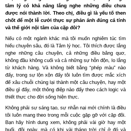
tâm lý có khả năng lắng nghe những điều chưa
được nói thành lời. Theo chị, điều gì là yếu tố then
chốt để một lễ cưới thực sự phản ánh đúng cá tính
và thế giới nội tâm của cặp đôi?
Nếu có một ngành khác mà tôi muốn nghiêm túc tìm
hiểu chuyên sâu, đó là Tâm lý học. Tôi thích được lắng
nghe những câu chuyện, cả những điều bâng quơ,
không đầu không cuối và cả những sự hỗn độn, lo lắng
từ khách hàng. Và không biết bằng “phép màu” nào
đấy, trong sự lộn xộn đấy tôi luôn tìm được mắc xích
để xâu chuỗi chúng lại thành một câu chuyện, hay một
điều gì đấy, một thông điệp nào đấy theo cách logic và
thiết thực cho đời sống hiện thực.
Không phải sự sáng tạo, sự nhẫn nại mới chính là điều
tôi luôn mang theo trong mỗi cuộc gặp gỡ với cặp đôi.
Bạn hãy hình dung xem, không phải vài giờ hay một
buổi, đôi ngày, mà có khi vài tháng trời chỉ ở đó và