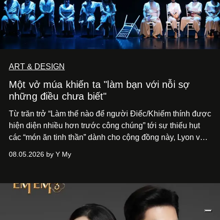
ART & DESIGN
Một vở múa khiến ta "làm bạn với nỗi sợ
những điều chưa biết"
Từ trăn trở “Làm thế nào để người Điếc/Khiếm thính được
hiện diện nhiều hơn trước công chúng” tới
sự thiếu hụt
các “món ăn tinh thần” dành cho cộng đồng này, Lyon và
Phương đã quyết tâm biến ý tưởng công diễn một tác
08.05.2026 by Y My
phẩm múa đương đại thành hiện thực, mang tên Lắng
Nghe Điểm Chạm.