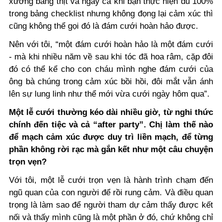
xương bằng thịt và ngay cả khi bạn thực hiện đủ 100%
trong bảng checklist nhưng không đọng lại cảm xúc thì
cũng không thể gọi đó là đám cưới hoàn hảo được.
Nên với tôi, “một đám cưới hoàn hảo là một đám cưới
- mà khi nhiều năm về sau khi tóc đã hoa râm, cặp đôi
đó có thể kể cho con cháu mình nghe đám cưới của
ông bà chúng trong cảm xúc bồi hồi, đôi mắt vẫn ánh
lên sự lung linh như thể mới vừa cưới ngày hôm qua”.
Một lễ cưới thường kéo dài nhiều giờ, từ nghi thức
chính đến tiệc và cả “after party”. Chị làm thế nào
để mạch cảm xúc được duy trì liền mạch, để từng
phần không rời rạc mà gắn kết như một câu chuyện
trọn vẹn?
Với tôi, một lễ cưới trọn vẹn là hành trình chạm đến
ngũ quan của con người để rồi rung cảm. Và điều quan
trọng là làm sao để người tham dự cảm thấy được kết
nối và thấy mình cũng là một phần ở đó, chứ không chỉ