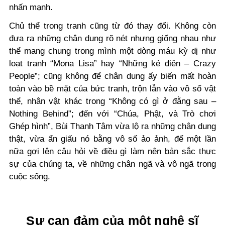
nhấn mạnh.
Chủ thể trong tranh cũng từ đó thay đổi. Không còn
đưa ra những chân dung rõ nét nhưng giống nhau như
thể mang chung trong mình một dòng máu kỳ dị như
loạt tranh “Mona Lisa” hay “Những kẻ điên – Crazy
People”; cũng không để chân dung ấy biến mất hoàn
toàn vào bề mặt của bức tranh, trộn lẫn vào vô số vật
thể, nhân vật khác trong “Không có gì ở đằng sau –
Nothing Behind”; đến với “Chúa, Phật, và Trò chơi
Ghép hình”, Bùi Thanh Tâm vừa lộ ra những chân dung
thật, vừa ẩn giấu nó bằng vô số ảo ảnh, để một lần
nữa gợi lên câu hỏi về điều gì làm nên bản sắc thực
sự của chúng ta, về những chân ngã và vô ngã trong
cuộc sống.
Sự can đảm của một nghệ sĩ