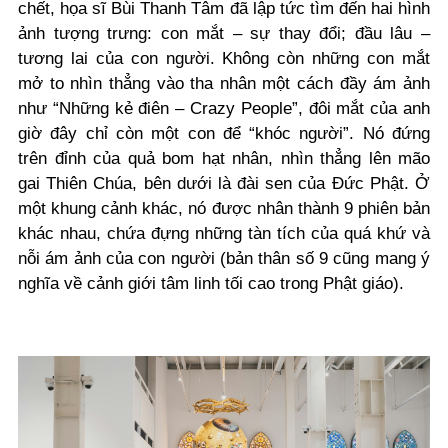
chết, họa sĩ Bùi Thanh Tâm đã lập tức tìm đến hai hình
ảnh tượng trưng: con mắt – sự thay đổi; đầu lâu –
tương lai của con người. Không còn những con mắt
mở to nhìn thẳng vào tha nhân một cách đầy ám ảnh
như “Những kẻ điên – Crazy People”, đôi mắt của anh
giờ đây chỉ còn một con để “khóc người”. Nó đứng
trên đỉnh của quả bom hạt nhân, nhìn thẳng lên mão
gai Thiên Chúa, bên dưới là đài sen của Đức Phật. Ở
một khung cảnh khác, nó được nhân thành 9 phiên bản
khác nhau, chứa đựng những tàn tích của quá khứ và
nỗi ám ảnh của con người (bản thân số 9 cũng mang ý
nghĩa về cảnh giới tâm linh tối cao trong Phật giáo).