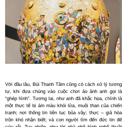
Với đầu lâu, Bùi Thanh Tâm cũng có cách xử lý tương
tự, khi đưa chúng vào cuộc chơi ảo ảnh anh gọi là
“ghép hình”. Tương lai, như anh đã khắc họa, chính là
một thực tế bị ám màu khói lửa, muội than của chiến
tranh; nơi thông tin liên tục bủa vây; thực – giả hòa
trộn khó nhận biết; và con người tìm đến đức tin để
cứu rỗi. Tuy nhiên, như lời nhà phê bình nghệ thuật