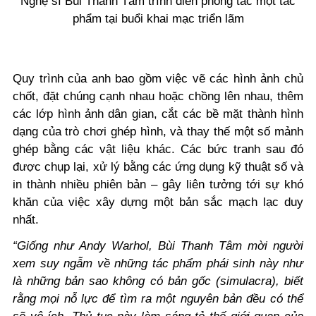
Nghệ sĩ Bùi Thanh Tâm trình diễn phóng tác một tác
phẩm tại buổi khai mạc triển lãm
Quy trình của anh bao gồm việc vẽ các hình ảnh chủ
chốt, đặt chúng cạnh nhau hoặc chồng lên nhau, thêm
các lớp hình ảnh dân gian, cắt các bề mặt thành hình
dạng của trò chơi ghép hình, và thay thế một số mảnh
ghép bằng các vật liệu khác. Các bức tranh sau đó
được chụp lại, xử lý bằng các ứng dụng kỹ thuật số và
in thành nhiều phiên bản – gây liên tưởng tới sự khó
khăn của việc xây dựng một bản sắc mạch lạc duy
nhất.
“Giống như Andy Warhol, Bùi Thanh Tâm mời người
xem suy ngẫm về những tác phẩm phái sinh này như
là những bản sao không có bản gốc (simulacra), biết
rằng mọi nỗ lực để tìm ra một nguyên bản đều có thể