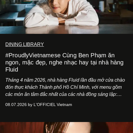
DINING LIBRARY
#ProudlyVietnamese Cùng Ben Phạm ăn
ngon, mặc đẹp, nghe nhạc hay tại nhà hàng
Fluid
Tháng 4 năm 2026, nhà hàng Fluid lần đầu mở cửa chào
đón thực khách Thành phố Hồ Chí Minh, với menu gồm
các món ăn tâm đắc nhất của các nhà đồng sáng lập:
Giám đốc sáng tạo Ben Phạm và chef Thạch Tạ. Những
08.07.2026 by L'OFFICIEL Vietnam
món ăn đa dạng từ Á đến Âu nhanh chóng được yêu thích
nhờ cảm giác ngon miệng, thoải mái và cả khả năng
mang đến niềm vui cho thực khách.