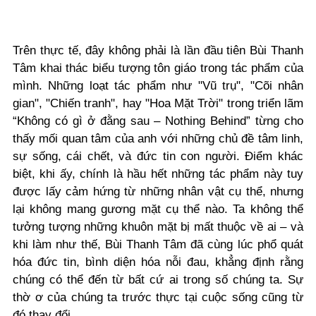
Trên thực tế, đây không phải là lần đầu tiên Bùi Thanh
Tâm khai thác biểu tượng tôn giáo trong tác phẩm của
mình. Những loạt tác phẩm như "Vũ trụ", "Cõi nhân
gian", "Chiến tranh", hay "Hoa Mặt Trời" trong triển lãm
“Không có gì ở đằng sau – Nothing Behind” từng cho
thấy mối quan tâm của anh với những chủ đề tâm linh,
sự sống, cái chết, và đức tin con người. Điểm khác
biệt, khi ấy, chính là hầu hết những tác phẩm này tuy
được lấy cảm hứng từ những nhân vật cụ thể, nhưng
lại không mang gương mặt cụ thể nào. Ta không thể
tưởng tượng những khuôn mặt bị mất thuộc về ai – và
khi làm như thế, Bùi Thanh Tâm đã cùng lúc phổ quát
hóa đức tin, bình diện hóa nỗi đau, khẳng định rằng
chúng có thể đến từ bất cứ ai trong số chúng ta. Sự
thờ ơ của chúng ta trước thực tại cuộc sống cũng từ
đó thay đổi.