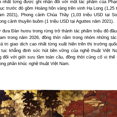
 nhất từng được ghi nhận đối với một tác phẩm của Ph
lục trước đó gồm Hoàng hôn vàng trên vịnh Hạ Long (1,25 t
m 2021), Phong cảnh Chùa Thầy (1,03 triệu USD tại So
ong cảnh thuyền buồm (1 triệu USD tại Aguttes năm 2021).
 đưa Đàn hươu trong rừng trở thành tác phẩm triệu đô đầu
Nam trong năm 2026, đồng thời nằm trong nhóm những t
 trị giao dịch cao nhất từng xuất hiện trên thị trường quố
p tục khẳng định sức hút bền vững của nghệ thuật Việt N
đối với giới sưu tầm toàn cầu, đồng thời củng cố vị thế
rong phân khúc nghệ thuật Việt Nam.