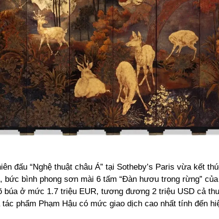
iên đấu “Nghệ thuật châu Á” tại Sotheby’s Paris vừa kết thú
6, bức bình phong sơn mài 6 tấm “Đàn hươu trong rừng” củ
 búa ở mức 1.7 triệu EUR, tương đương 2 triệu USD cả thuế
à tác phẩm Phạm Hậu có mức giao dịch cao nhất tính đến hiệ