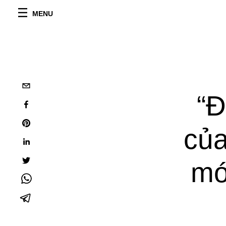
MENU
“Đ
của
mớ