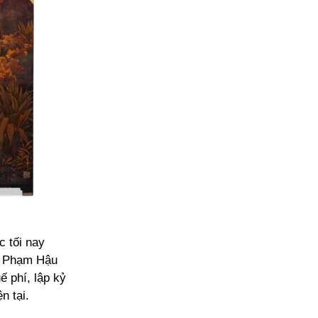
c tối nay
a Phạm Hậu
 phí, lập kỷ
n tại.