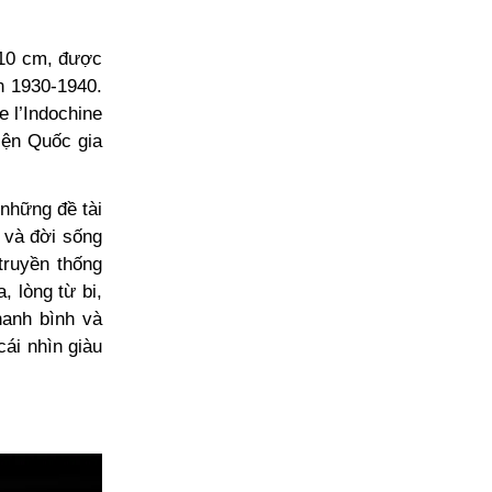
210 cm, được
n 1930-1940.
e l’Indochine
iện Quốc gia
những đề tài
 và đời sống
truyền thống
, lòng từ bi,
hanh bình và
cái nhìn giàu