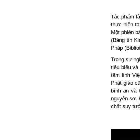
Tác phẩm là
thực hiện t
Một phiên bả
(Bảng tin K
Pháp (Biblio
Trong sự ng
tiêu biểu v
tâm linh Vi
Phật giáo cũ
bình an và 
nguyên sơ. Đ
chất suy tưở