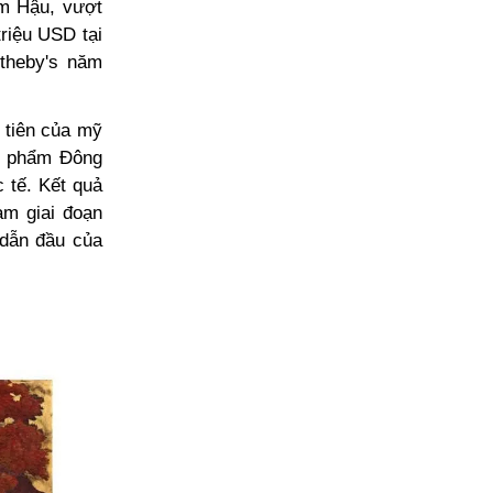
ạm Hậu, vượt
riệu USD tại
theby's năm
 tiên của mỹ
ác phẩm Đông
c tế. Kết quả
am giai đoạn
 dẫn đầu của