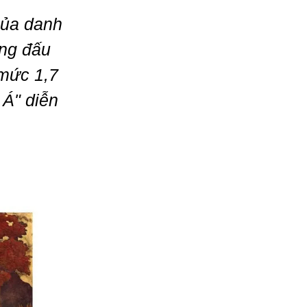
của danh
ờng đấu
 mức 1,7
 Á" diễn