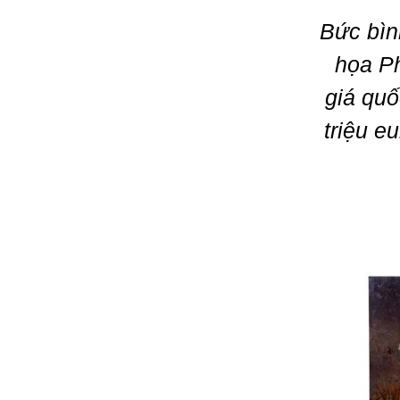
Bức bìn
họa Ph
giá quố
triệu e