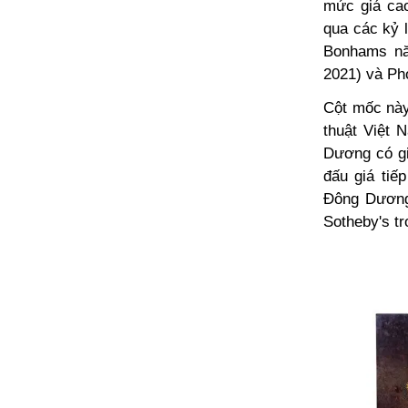
mức giá cao
qua các kỷ 
Bonhams nă
2021) và Ph
Cột mốc này
thuật Việt 
Dương có giá
đấu giá tiế
Đông Dương 
Sotheby's t