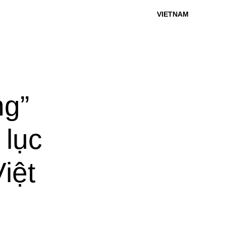
VIETNAM
ng”
 lục
iệt