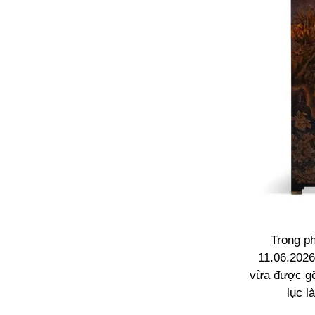
Trong ph
11.06.202
vừa được gõ
lục l