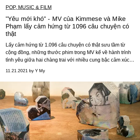
POP, MUSIC & FILM
"Yêu mới khó" - MV của Kimmese và Mike
Phạm lấy cảm hứng từ 1096 câu chuyện có
thật
Lấy cảm hứng từ 1.096 câu chuyện có thật sưu tầm từ
cộng đồng, những thước phim trong MV kể về hành trình
tình yêu giữa hai chàng trai với nhiều cung bậc cảm xúc.
Sản phẩm âm nhạc này cũng là lần hợp tác đầu tiên giữa
11.21.2021 by Y My
rapper Kimmese và ca sĩ - DJ Mike Phạm trong một dự án
cộng đồng giúp mang tiếng nói cho những người có HIV.