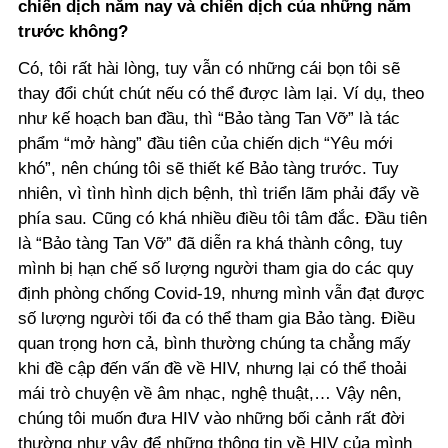
chiến dịch năm nay và chiến dịch của những năm
trước không?
Có, tôi rất hài lòng, tuy vẫn có những cái bọn tôi sẽ
thay đổi chút chút nếu có thể được làm lại. Ví dụ, theo
như kế hoạch ban đầu, thì “Bảo tàng Tan Vỡ” là tác
phẩm “mở hàng” đầu tiên của chiến dịch “Yêu mới
khó”, nên chúng tôi sẽ thiết kế Bảo tàng trước. Tuy
nhiên, vì tình hình dịch bệnh, thì triển lãm phải đẩy về
phía sau. Cũng có khá nhiều điều tôi tâm đắc. Đầu tiên
là “Bảo tàng Tan Vỡ” đã diễn ra khá thành công, tuy
mình bị hạn chế số lượng người tham gia do các quy
định phòng chống Covid-19, nhưng mình vẫn đạt được
số lượng người tối đa có thể tham gia Bảo tàng. Điều
quan trọng hơn cả, bình thường chúng ta chẳng mấy
khi đề cập đến vấn đề về HIV, nhưng lại có thể thoải
mái trò chuyện về âm nhạc, nghệ thuật,… Vậy nên,
chúng tôi muốn đưa HIV vào những bối cảnh rất đời
thường như vậy để những thông tin về HIV của mình