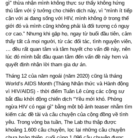
gì” thừa nhận mình không thực sự thấy không hứng
thú lắm với ý tưởng cho chiến dịch này, vì “mình ít tiếp
cận với ai đang sống với HIV, mình không ở trong thế
giới đó và mình cũng không phải là đối tượng có nguy
cơ cao.” Nhưng khi gặp họ, ngay từ buổi đầu tiên, cảm
thấy tất cả mọi người, từ các đối tác, tình nguyện viên,
… đều rất quan tâm và tâm huyết cho vấn đề này, nên
lúc đó mình bắt đầu quan tâm đến vấn đề này hơn và
quyết định nhận lời tham gia dự án.
Tháng 12 của năm ngoái (năm 2020) cũng là tháng
World’s AIDS Month (Tháng Nhận thức và Hành động
vì HIV/AIDS) - thời điểm Tuân Lê cùng các cộng sự
bắt đầu khởi động chiến dịch “Yêu mới khó. Phòng
ngừa HIV có ngại gì” bằng một bộ ảnh teaser nhằm tìm
kiếm các đề tài và câu chuyện của cộng đồng về tình
yêu. Trong vòng ba tuần, The Lab thu thập được
khoảng 1.600 câu chuyện, lọc lại những câu chuyện
chưa hoàn thiện, cuối cùng 1.096 câu chuyện được