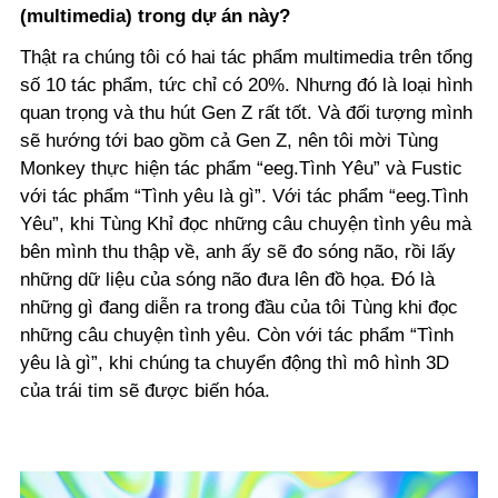
(multimedia) trong dự án này?
Thật ra chúng tôi có hai tác phẩm multimedia trên tổng
số 10 tác phẩm, tức chỉ có 20%. Nhưng đó là loại hình
quan trọng và thu hút Gen Z rất tốt. Và đối tượng mình
sẽ hướng tới bao gồm cả Gen Z, nên tôi mời Tùng
Monkey thực hiện tác phẩm “eeg.Tình Yêu” và Fustic
với tác phẩm “Tình yêu là gì”. Với tác phẩm “eeg.Tình
Yêu”, khi Tùng Khỉ đọc những câu chuyện tình yêu mà
bên mình thu thập về, anh ấy sẽ đo sóng não, rồi lấy
những dữ liệu của sóng não đưa lên đồ họa. Đó là
những gì đang diễn ra trong đầu của tôi Tùng khi đọc
những câu chuyện tình yêu. Còn với tác phẩm “Tình
yêu là gì”, khi chúng ta chuyển động thì mô hình 3D
của trái tim sẽ được biến hóa.