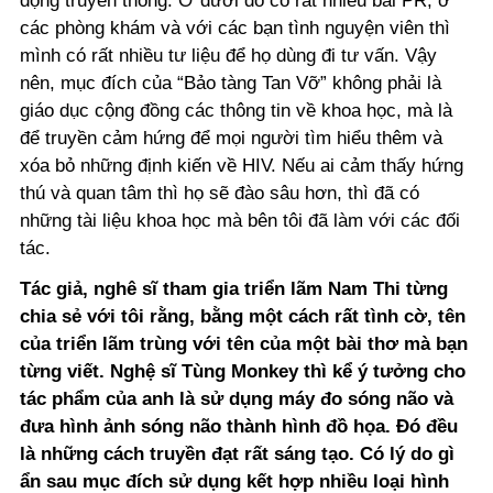
động truyền thông. Ở dưới đó có rất nhiều bài PR, ở
các phòng khám và với các bạn tình nguyện viên thì
mình có rất nhiều tư liệu để họ dùng đi tư vấn. Vậy
nên, mục đích của “Bảo tàng Tan Vỡ” không phải là
giáo dục cộng đồng các thông tin về khoa học, mà là
để truyền cảm hứng để mọi người tìm hiểu thêm và
xóa bỏ những định kiến về HIV. Nếu ai cảm thấy hứng
thú và quan tâm thì họ sẽ đào sâu hơn, thì đã có
những tài liệu khoa học mà bên tôi đã làm với các đối
tác.
Tác giả, nghê sĩ tham gia triển lãm Nam Thi từng
chia sẻ với tôi rằng, bằng một cách rất tình cờ, tên
của triển lãm trùng với tên của một bài thơ mà bạn
từng viết. Nghệ sĩ Tùng Monkey thì kể ý tưởng cho
tác phẩm của anh là sử dụng máy đo sóng não và
đưa hình ảnh sóng não thành hình đồ họa. Đó đều
là những cách truyền đạt rất sáng tạo. Có lý do gì
ẩn sau mục đích sử dụng kết hợp nhiều loại hình