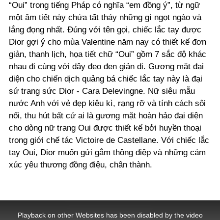
“Oui” trong tiếng Pháp có nghĩa “em đồng ý”, từ ngữ
một âm tiết này chứa tất thảy những gì ngọt ngào và
lắng đọng nhất. Đúng với tên gọi, chiếc lắc tay được
Dior gợi ý cho mùa Valentine năm nay có thiết kế đơn
giản, thanh lịch, họa tiết chữ “Oui” gồm 7 sắc độ khác
nhau đi cùng với dây đeo đen giản dị. Gương mặt đại
diện cho chiến dịch quảng bá chiếc lắc tay này là đại
sứ trang sức Dior - Cara Delevingne. Nữ siêu mẫu
nước Anh với vẻ đẹp kiêu kì, rạng rỡ và tính cách sôi
nổi, thu hút bất cứ ai là gương mặt hoàn hảo đại diện
cho dòng nữ trang Oui được thiết kế bởi huyền thoại
trong giới chế tác Victoire de Castellane. Với chiếc lắc
tay Oui, Dior muốn gửi gắm thông điệp và những cảm
xúc yêu thương đồng điệu, chân thành.
This
is
a
Playback on other Websites has been disabled by the video
modal