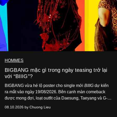
HOMMES
BIGBANG mặc gì trong ngày teasing trở lại
với “BIIIG”?
BIGBANG vừa hé lộ poster cho single mới
BIIIG
dự kiến
ra mắt vào ngày 19/08/2026. Bên cạnh màn comeback
được mong đợi, loạt outfit của Daesung, Taeyang và G-
Dragon trên poster cũng nhanh chóng trở thành điểm
08.10.2026 by Chuong Lieu
đáng chú ý với giới mộ điệu.