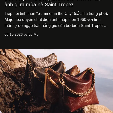
ảnh giữa mùa hè Saint-Tropez
Tiếp nối tinh thần “Summer in the City” (sắc Hạ trong phố),
Maje hòa quyện chất điện ảnh thập niên 1960 với tinh
thần tự do ngập tràn nắng gió của bờ biển Saint-Tropez,
tạo nét cân bằng giữa vẻ quyến rũ nổi bật và nét thư thái
08.10.2026 by Lo Mo
tự nhiên.