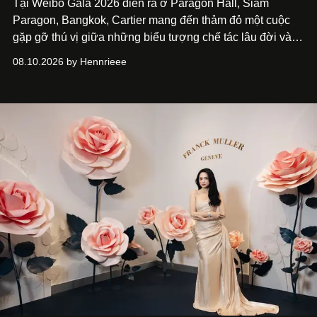
Tại Weibo Gala 2026 diễn ra ở Paragon Hall, Siam
Paragon, Bangkok, Cartier mang đến thảm đỏ một cuộc
gặp gỡ thú vị giữa những biểu tượng chế tác lâu đời và
thế hệ ngôi sao đang định hình văn hóa đại chúng Thái
08.10.2026 by Hennrieee
Lan. Sáu gương mặt gồm Tor Thanapob, Jeff Satur, PP
Krit, Lingling Kwong, Keng Harit và Tle Matimun lần lượt
xuất hiện trong những thiết kế Cartier, mỗi người lựa chọn
một ngôn ngữ riêng để diễn giải tinh thần của Maison.