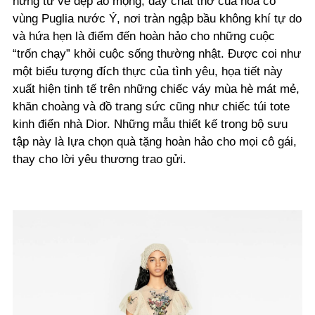
hứng từ vẻ đẹp ảo mộng, đầy chất thơ của hoa cỏ
vùng Puglia nước Ý, nơi tràn ngập bầu không khí tự do
và hứa hẹn là điểm đến hoàn hảo cho những cuộc
“trốn chạy” khỏi cuộc sống thường nhật. Được coi như
một biểu tượng đích thực của tình yêu, họa tiết này
xuất hiện tinh tế trên những chiếc váy mùa hè mát mẻ,
khăn choàng và đồ trang sức cũng như chiếc túi tote
kinh điển nhà Dior. Những mẫu thiết kế trong bộ sưu
tập này là lựa chọn quà tặng hoàn hảo cho mọi cô gái,
thay cho lời yêu thương trao gửi.