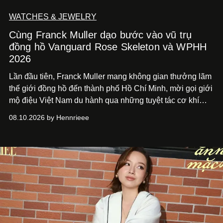
WATCHES & JEWELRY
Cùng Franck Muller dạo bước vào vũ trụ
đồng hồ Vanguard Rose Skeleton và WPHH
2026
Lần đầu tiên, Franck Muller mang không gian thưởng lãm
thế giới đồng hồ đến thành phố Hồ Chí
Minh, mời gọi giới
mộ điệu Việt Nam du hành qua những tuyệt tác cơ khí
Vanguard Rose Skeleton
và các thiết kế đồng hồ mới nhất
08.10.2026 by Hennrieee
vừa ra mắt tại sự kiện WPHH 2026.