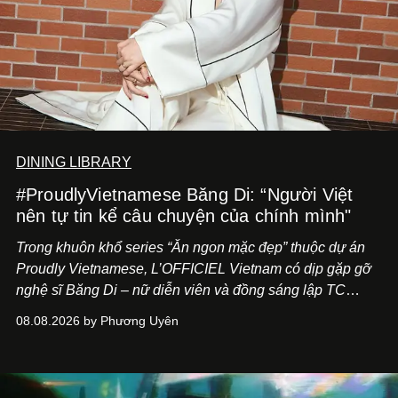
DINING LIBRARY
#ProudlyVietnamese Băng Di: “Người Việt
nên tự tin kể câu chuyện của chính mình"
Trong khuôn khổ series “Ăn ngon mặc đẹp” thuộc dự án
Proudly Vietnamese, L’OFFICIEL Vietnam có dịp gặp gỡ
nghệ sĩ Băng Di – nữ diễn viên và đồng sáng lập TC
ASIA, đơn vị đứng sau các thương hiệu BÀ BAR, MOTLY
08.08.2026 by Phương Uyên
Kitchen Bar và SALEM tại TP.HCM.