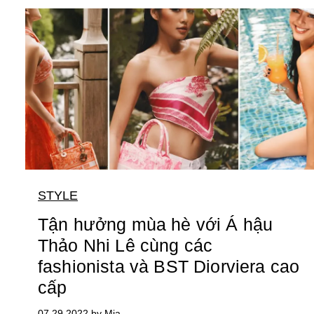
STYLE
Tận hưởng mùa hè với Á hậu
Thảo Nhi Lê cùng các
fashionista và BST Diorviera cao
cấp
07.29.2022 by Mia