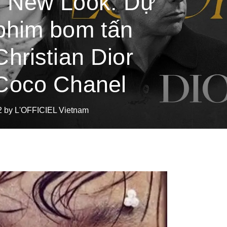
 New Look: Dự
phim bom tấn
Christian Dior
Coco Chanel
2 by L'OFFICIEL Vietnam