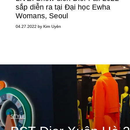
sắp diễn ra tại Đại học Ewha
Womans, Seoul
04.27.2022 by Kim Uyên
STYLE