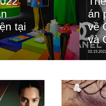
2022
The
an
án 
ện tại
về 
và 
02.15.202