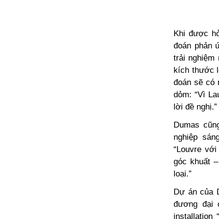
Khi được hỏ
đoán phản ứ
trải nghiệm
kích thước 
đoán sẽ có n
dỏm: “Vì La
lời đề nghị.”
Dumas cũng
nghiệp sán
“Louvre với
góc khuất –
loại.”
Dự án của D
đương đại 
installation