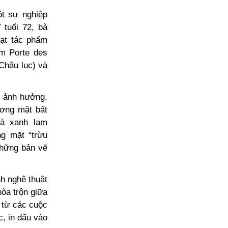
t sự nghiệp
 tuổi 72, bà
oạt tác phẩm
òm Porte des
Châu lục) và
u ảnh hưởng,
ương mặt bất
à xanh lam
g mặt “trừu
những bản vẽ
h nghệ thuật
òa trộn giữa
g từ các cuộc
c, in dấu vào