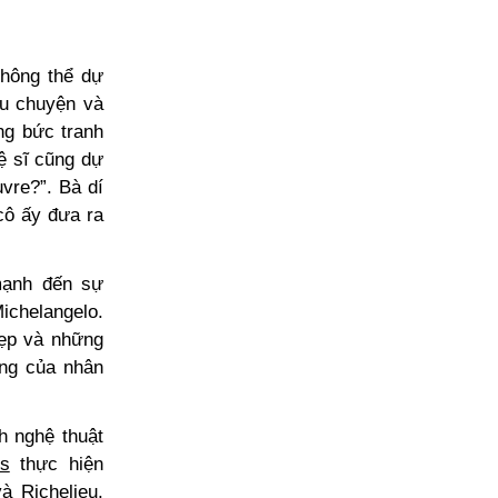
không thể dự
âu chuyện và
ng bức tranh
ệ sĩ cũng dự
uvre?”. Bà dí
cô ấy đưa ra
mạnh đến sự
chelangelo.
đẹp và những
ung của nhân
h nghệ thuật
s
thực hiện
và Richelieu.