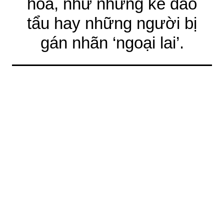
hóa, như những kẻ đào
tẩu hay những người bị
gán nhãn ‘ngoại lai’.