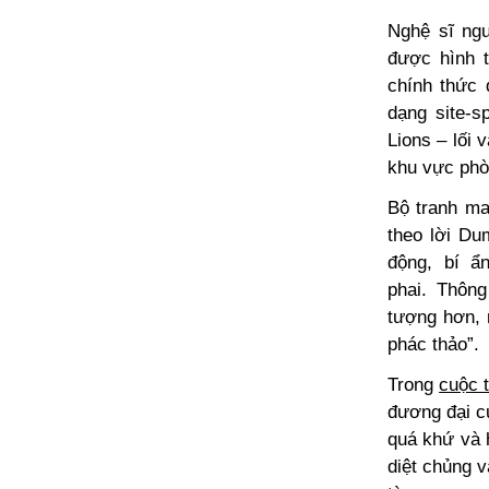
Nghệ sĩ ng
được hình t
chính thức 
dạng site-s
Lions – lối
khu vực phò
Bộ tranh ma
theo lời Du
động, bí ẩ
phai.
Thông 
tượng hơn, 
phác thảo”.
Trong
cuộc 
đương đại c
quá khứ và h
diệt chủng v