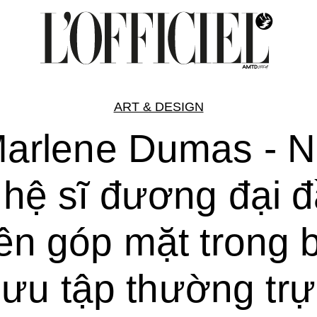
ART & DESIGN
arlene Dumas - 
hệ sĩ đương đại 
iên góp mặt trong 
sưu tập thường trự