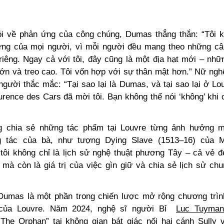
i về phản ứng của công chúng, Dumas thẳng thắn: “Tôi 
ng của mọi người, vì mỗi người đều mang theo những c
 riêng. Ngay cả với tôi, đây cũng là một địa hạt mới – nhữ
lớn và treo cao. Tôi vốn hợp với sự thân mật hơn.” Nữ ngh
gười thắc mắc: “Tại sao lại là Dumas, và tại sao lại ở Lo
urence des Cars đã mời tôi. Bạn không thể nói ‘không’ khi 
 chia sẻ những tác phẩm tại Louvre từng ảnh hưởng 
g tác của bà, như tượng Dying Slave (1513–16) của Mi
 tôi không chỉ là lịch sử nghệ thuật phương Tây – cả vẻ 
 mà còn là giá trị của việc gìn giữ và chia sẻ lịch sử ch
umas là một phần trong chiến lược mở rộng chương trìn
của Louvre. Năm 2024, nghệ sĩ người Bỉ
Luc Tuyman
 “The Orphan” tại không gian bát giác nối hai cánh Sully 