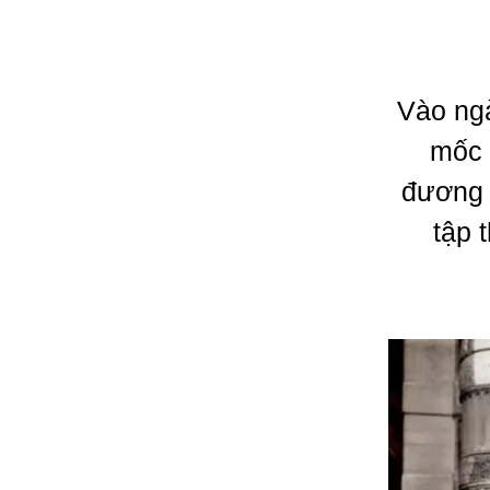
Vào ngà
mốc 
đương 
tập 