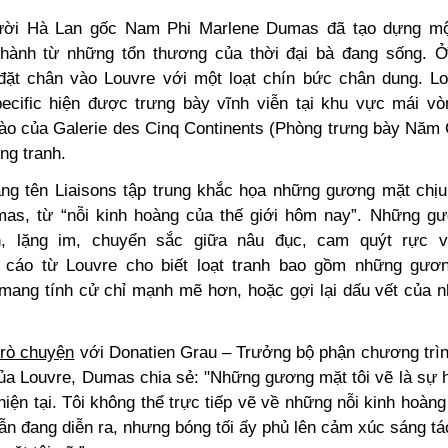
ười Hà Lan gốc Nam Phi Marlene Dumas đã tạo dựng mộ
hành từ những tổn thương của thời đại bà đang sống. Ở
đặt chân vào Louvre với một loạt chín bức chân dung. L
pecific hiện được trưng bày vĩnh viễn tại khu vực mái v
 vào của Galerie des Cinq Continents (Phòng trưng bày Năm 
ng tranh.
ng tên Liaisons tập trung khắc họa những gương mặt chị
mas, từ “nỗi kinh hoàng của thế giới hôm nay”. Những g
n, lặng im, chuyển sắc giữa
nâu đục, cam quýt rực v
cáo từ Louvre cho biết loạt tranh bao gồm những gươn
mang tính cử chỉ mạnh mẽ hơn, hoặc gợi lại dấu vết của 
trò chuyện
với Donatien Grau – Trưởng bộ phận chương trìn
ủa Louvre, Dumas chia sẻ: "
Những gương mặt tôi vẽ là sự h
iện tại. Tôi không thể trực tiếp vẽ về những nỗi kinh hoàn
ẫn đang diễn ra, nhưng bóng tối ấy phủ lên cảm xúc sáng tá