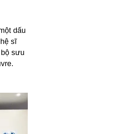
 một dấu
hệ sĩ
 bộ sưu
vre
.