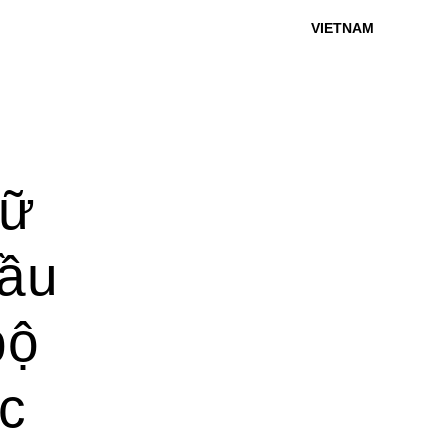
VIETNAM
Nữ
đầu
bộ
c