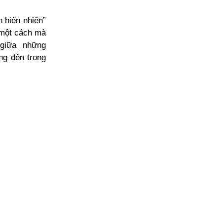
 hiển nhiên”
o một cách mà
a giữa những
ng đến trong