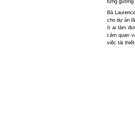
từng gương m
Bà Laurence
cho dự án lầ
ít ai làm đ
cảm quan và
việc tái thiế