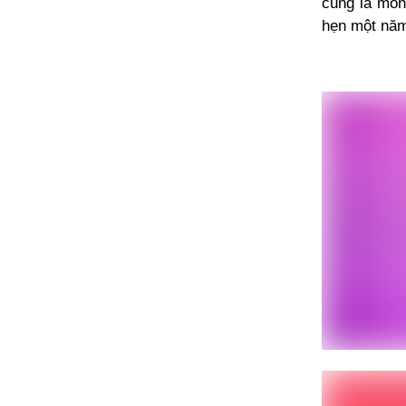
cũng là món
hẹn một năm