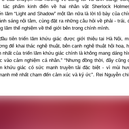
 tác phẩm kinh điển về hai nhân vật Sherlock Holm
iển lãm “Light and Shadow” một lần nữa là lời tỏ bày của chí
ánh sáng nội tâm, cùng đặt ra những câu hỏi về phải - trái, 
g lãm thể nghiệm về thế giới bên trong chính mình.
đầu tiên triển lãm khứu giác được giới thiệu tại Hà Nội, 
ơng để khai thác nghệ thuật, bên cạnh nghệ thuật hội hoạ, 
 nhất của triển lãm khứu giác chính là không mang dáng hì
ộc vào cảm nghiệm cá nhân.” “Nhưng đồng thời, đây cũng c
ãm khứu giác có sức mạnh truyền tải đặc biệt - vì mùi hư
ạnh mẽ nhất chạm đến cảm xúc và ký ức”. Rei Nguyễn chi