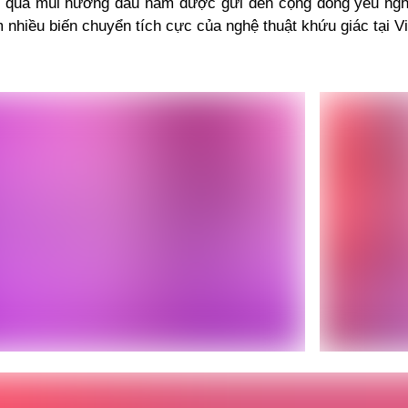
 quà mùi hương đầu năm được gửi đến cộng đồng yêu ngh
 nhiều biến chuyển tích cực của nghệ thuật khứu giác tại V