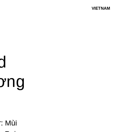
VIETNAM
d
ương
r: Mùi