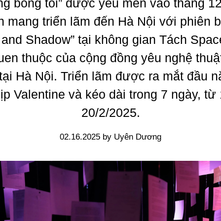
g bóng tối” được yêu mến vào tháng 12
 mang triển lãm đến Hà Nội với phiên 
t and Shadow” tại không gian Tách Space
uen thuộc của cộng đồng yêu nghệ thuật 
tại Hà Nội. Triển lãm được ra mắt đầu 
ịp Valentine và kéo dài trong 7 ngày, từ 
20/2/2025.
02.16.2025 by Uyên Dương