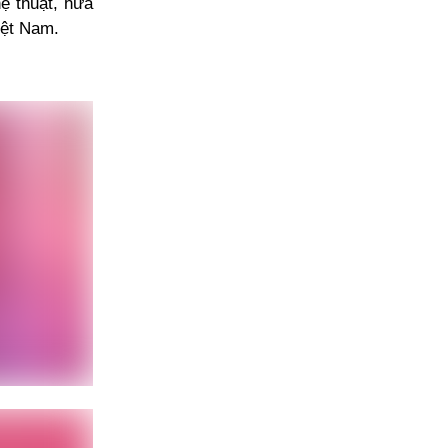
ệ thuật, hứa
iệt Nam.