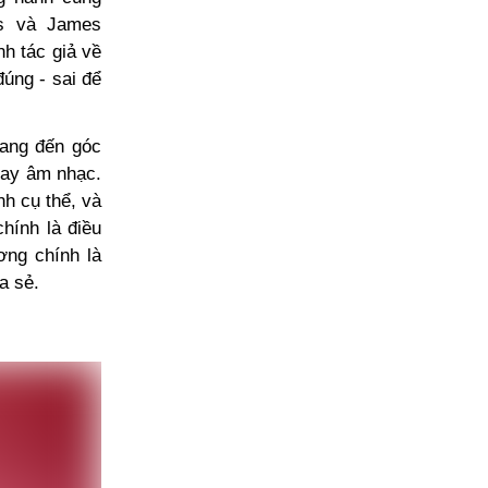
es và James
nh tác giả về
đúng - sai để
mang đến góc
hay âm nhạc.
nh cụ thể, và
hính là điều
ơng chính là
a sẻ.