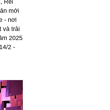
, Rei
bản mới
 - nơi
và trải
năm 2025
14/2 -