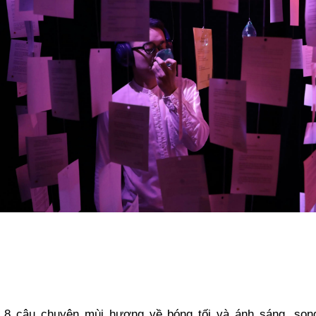
 8 câu chuyện mùi hương về bóng tối và ánh sáng, son