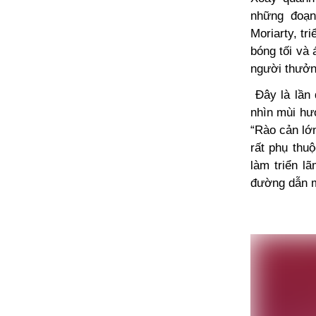
những đoạn
Moriarty, tr
bóng tối và 
người thưởn
Đây là lần 
nhìn mùi hư
“Rào cản lớn
rất phụ thu
làm triển l
đường dẫn m