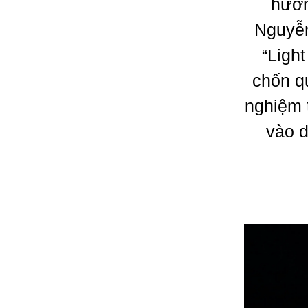
hươn
Nguyễn
“Ligh
chốn q
nghiệm 
vào d