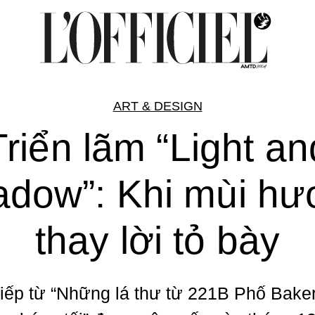
ART & DESIGN
Triển lãm “Light an
dow”: Khi mùi h
thay lời tỏ bày
tiếp từ “Những lá thư từ 221B Phố Bake