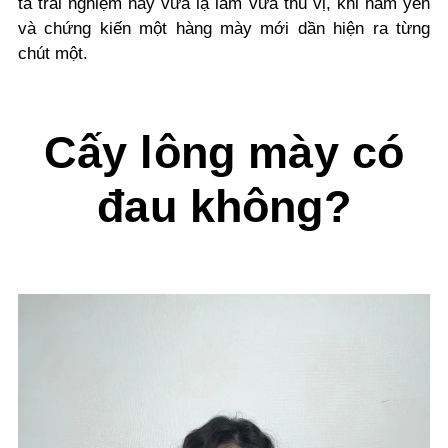
tả trải nghiệm này vừa lạ lẫm vừa thú vị, khi nằm yên
và chứng kiến một hàng mày mới dần hiện ra từng
chút một.
Cấy lông mày có
đau không?