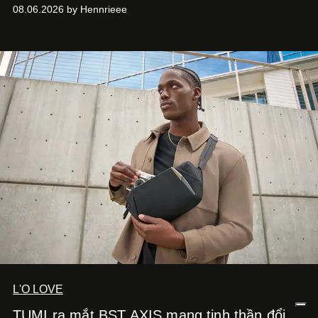
“Taking A Break”
. Đây không chỉ là sản phẩm đánh dấu
08.06.2026 by Hennrieee
bước chuyển mình của 14 Casper sau chương trình, mà
còn mở ra một chương mới trong hành trình nghệ thuật
của nam nghệ sĩ khi lần đầu tiên anh trình làng một MV
solo được đầu tư toàn diện từ sáng tác, sản xuất, trình
diễn đến hình ảnh.
L'O LOVE
TUMI ra mắt BST AXIS mang tinh thần đổi