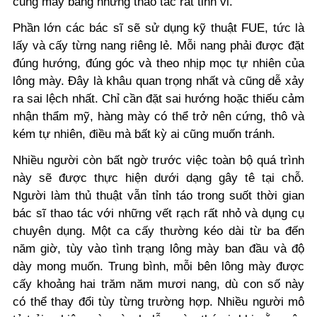
cung mày bằng những thao tác rất tinh vi.
Phần lớn các bác sĩ sẽ sử dụng kỹ thuật FUE, tức là
lấy và cấy từng nang riêng lẻ. Mỗi nang phải được đặt
đúng hướng, đúng góc và theo nhịp mọc tự nhiên của
lông mày. Đây là khâu quan trọng nhất và cũng dễ xảy
ra sai lệch nhất. Chỉ cần đặt sai hướng hoặc thiếu cảm
nhận thẩm mỹ, hàng mày có thể trở nên cứng, thô và
kém tự nhiên, điều mà bất kỳ ai cũng muốn tránh.
Nhiều người còn bất ngờ trước việc toàn bộ quá trình
này sẽ được thực hiện dưới dạng gây tê tại chỗ.
Người làm thủ thuật vẫn tỉnh táo trong suốt thời gian
bác sĩ thao tác với những vết rạch rất nhỏ và dụng cụ
chuyên dụng. Một ca cấy thường kéo dài từ ba đến
năm giờ, tùy vào tình trạng lông mày ban đầu và độ
dày mong muốn. Trung bình, mỗi bên lông mày được
cấy khoảng hai trăm năm mươi nang, dù con số này
có thể thay đổi tùy từng trường hợp. Nhiều người mô