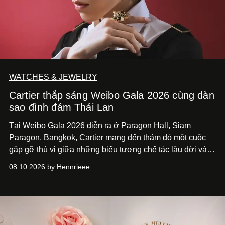
WATCHES & JEWELRY
Cartier thắp sáng Weibo Gala 2026 cùng dàn
sao đình đám Thái Lan
Tại Weibo Gala 2026 diễn ra ở Paragon Hall, Siam
Paragon, Bangkok, Cartier mang đến thảm đỏ một cuộc
gặp gỡ thú vị giữa những biểu tượng chế tác lâu đời và
thế hệ ngôi sao đang định hình văn hóa đại chúng Thái
08.10.2026 by Hennrieee
Lan. Sáu gương mặt gồm Tor Thanapob, Jeff Satur, PP
Krit, Lingling Kwong, Keng Harit và Tle Matimun lần lượt
xuất hiện trong những thiết kế Cartier, mỗi người lựa chọn
một ngôn ngữ riêng để diễn giải tinh thần của Maison.