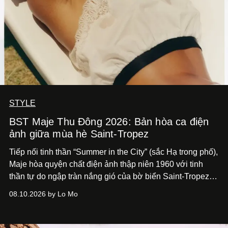
STYLE
BST Maje Thu Đông 2026: Bản hòa ca điện
ảnh giữa mùa hè Saint-Tropez
Tiếp nối tinh thần “Summer in the City” (sắc Hạ trong phố),
Maje hòa quyện chất điện ảnh thập niên 1960 với tinh
thần tự do ngập tràn nắng gió của bờ biển Saint-Tropez,
tạo nét cân bằng giữa vẻ quyến rũ nổi bật và nét thư thái
08.10.2026 by Lo Mo
tự nhiên.