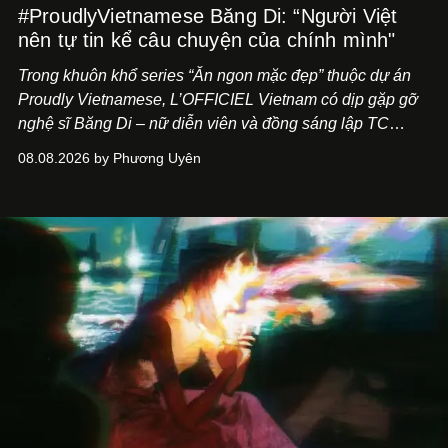
#ProudlyVietnamese Băng Di: “Người Việt
nên tự tin kể câu chuyện của chính mình"
Trong khuôn khổ series “Ăn ngon mặc đẹp” thuộc dự án
Proudly Vietnamese, L’OFFICIEL Vietnam có dịp gặp gỡ
nghệ sĩ Băng Di – nữ diễn viên và đồng sáng lập TC
ASIA, đơn vị đứng sau các thương hiệu BÀ BAR, MOTLY
08.08.2026 by Phương Uyên
Kitchen Bar và SALEM tại TP.HCM.