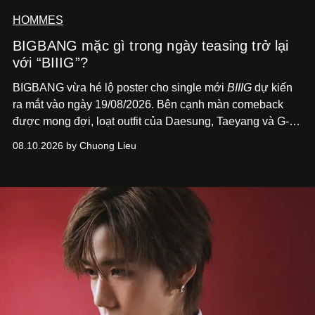
HOMMES
BIGBANG mặc gì trong ngày teasing trở lại
với “BIIIG”?
BIGBANG vừa hé lộ poster cho single mới
BIIIG
dự kiến
ra mắt vào ngày 19/08/2026. Bên cạnh màn comeback
được mong đợi, loạt outfit của Daesung, Taeyang và G-
Dragon trên poster cũng nhanh chóng trở thành điểm
08.10.2026 by Chuong Lieu
đáng chú ý với giới mộ điệu.