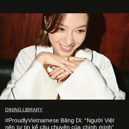
món ăn đa dạng từ Á đến Âu nhanh chóng được yêu thích
nhờ cảm giác ngon miệng, thoải mái và cả khả năng
mang đến niềm vui cho thực khách.
DINING LIBRARY
#ProudlyVietnamese Băng Di: “Người Việt
nên tự tin kể câu chuyện của chính mình"