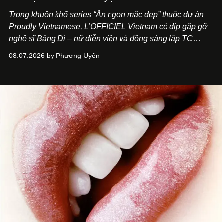
Trong khuôn khổ series “Ăn ngon mặc đẹp” thuộc dự án
Proudly Vietnamese, L’OFFICIEL Vietnam có dịp gặp gỡ
nghệ sĩ Băng Di – nữ diễn viên và đồng sáng lập TC
ASIA, đơn vị đứng sau các thương hiệu BÀ BAR, MOTLY
08.07.2026 by Phương Uyên
Kitchen Bar và SALEM tại TP.HCM.