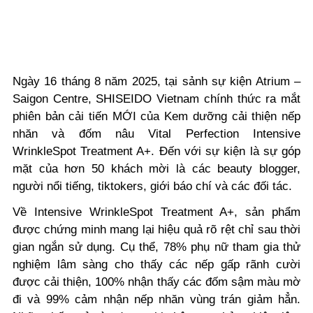
Ngày 16 tháng 8 năm 2025, tại sảnh sự kiện Atrium –
Saigon Centre, SHISEIDO Vietnam chính thức ra mắt
phiên bản cải tiến MỚI của Kem dưỡng cải thiện nếp
nhăn và đốm nâu Vital Perfection Intensive
WrinkleSpot Treatment A+. Đến với sự kiện là sự góp
mặt của hơn 50 khách mời là các beauty blogger,
người nổi tiếng, tiktokers, giới báo chí và các đối tác.
Về Intensive WrinkleSpot Treatment A+, sản phẩm
được chứng minh mang lại hiệu quả rõ rệt chỉ sau thời
gian ngắn sử dụng. Cụ thể, 78% phụ nữ tham gia thử
nghiệm lâm sàng cho thấy các nếp gấp rãnh cười
được cải thiện, 100% nhận thấy các đốm sậm màu mờ
đi và 99% cảm nhận nếp nhăn vùng trán giảm hẳn.