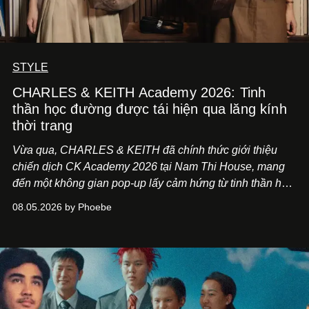
STYLE
CHARLES & KEITH Academy 2026: Tinh
thần học đường được tái hiện qua lăng kính
thời trang
Vừa qua, CHARLES & KEITH đã chính thức giới thiệu
chiến dịch CK Academy 2026 tại Nam Thi House, mang
đến một không gian pop-up lấy cảm hứng từ tinh thần học
đường hiện đại, nơi thời trang, sáng tạo và phong cách
08.05.2026 by Phoebe
sống của thế hệ Gen Z giao thoa trong một trải nghiệm đa
giác quan.