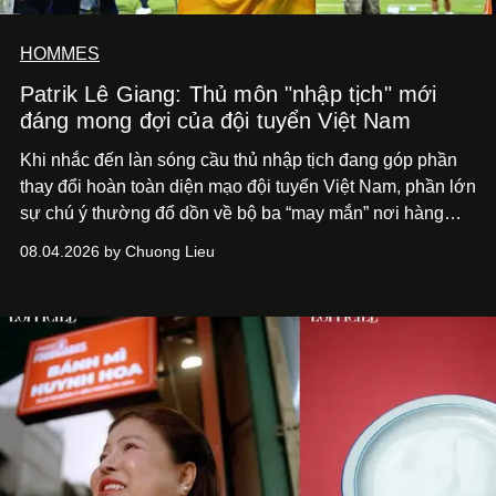
HOMMES
Patrik Lê Giang: Thủ môn "nhập tịch" mới
đáng mong đợi của đội tuyển Việt Nam
Khi nhắc đến làn sóng cầu thủ nhập tịch đang góp phần
thay đổi hoàn toàn diện mạo đội tuyển Việt Nam, phần lớn
sự chú ý thường đổ dồn về bộ ba “may mắn” nơi hàng
công Xuân Son, Tài Lộc và Hoàng Hên.
Thế nhưng, ít ai
08.04.2026 by Chuong Lieu
để ý rằng ở phía sau, cũng có một cái tên nhập tịch khác
đang âm thầm tạo nên sự khác biệt nơi hàng phòng
ngự:
Patrik Lê Giang.