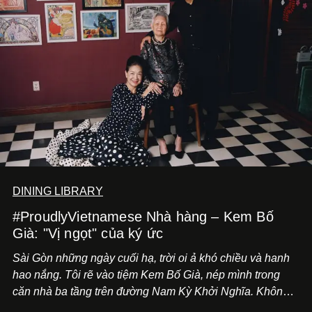
DINING LIBRARY
#ProudlyVietnamese Nhà hàng – Kem Bố
Già: "Vị ngọt" của ký ức
Sài Gòn những ngày cuối hạ, trời oi ả khó chiều và hanh
hao nắng. Tôi rẽ vào tiệm Kem Bố Già, nép mình trong
căn nhà ba tầng trên đường Nam Kỳ Khởi Nghĩa. Không
gian nơi đây vẫn giữ nguyên vẻ hoài cổ với sàn hoa,