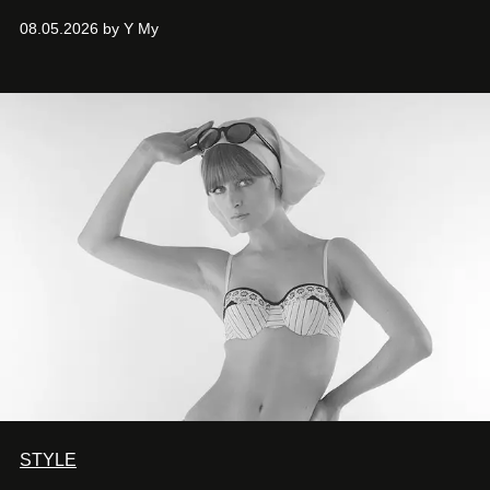
Phương đã quyết tâm biến ý tưởng công diễn một tác
08.05.2026 by Y My
phẩm múa đương đại thành hiện thực, mang tên Lắng
Nghe Điểm Chạm.
STYLE