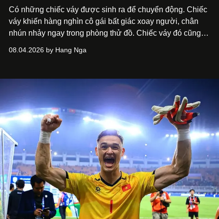
Có những chiếc váy được sinh ra để chuyển động. Chiếc
váy khiến hàng nghìn cô gái bất giác xoay người, chân
nhún nhảy ngay trong phòng thử đồ. Chiếc váy đó cũng
đã đưa cái tên Huelley Huelley từ một xưởng may nhỏ
08.04.2026 by Hang Nga
bước thẳng vào ống kính của giới mộ điệu quốc tế.