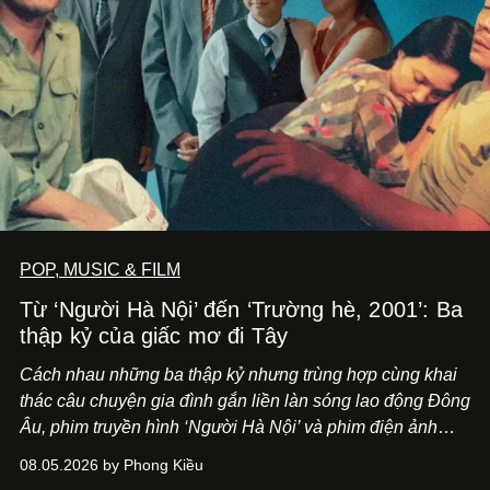
POP, MUSIC & FILM
Từ ‘Người Hà Nội’ đến ‘Trường hè, 2001’: Ba
thập kỷ của giấc mơ đi Tây
Cách nhau những ba thập kỷ nhưng trùng hợp cùng khai
thác câu chuyện gia đình gắn liền làn sóng lao động Đông
Âu, phim truyền hình ‘Người Hà Nội’ và phim điện ảnh
‘Trường hè, 2001’ trình hiện nhãn quan khác biệt về lựa
08.05.2026 by Phong Kiều
chọn một thuở thịnh hành.