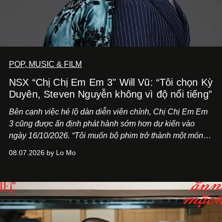
POP, MUSIC & FILM
NSX “Chị Chị Em Em 3" Will Vũ: “Tôi chọn Kỳ
Duyên, Steven Nguyễn không vì độ nổi tiếng”
Bên cạnh việc hé lộ dàn diễn viên chính,
Chị Chị Em Em
3
cũng được ấn định phát hành sớm hơn dự kiến vào
ngày 16/10/2026. “Tôi muốn bộ phim trở thành một món
quà, đồng thời thể hiện sự trân trọng và tôn vinh phụ nữ
08.07.2026 by Lo Mo
Việt Nam”, NSX Will Vũ cho biết.