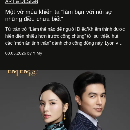
ART & DESIGN
Một vở múa khiến ta "làm bạn với nỗi sợ
những điều chưa biết"
Từ trăn trở “Làm thế nào để người Điếc/Khiếm thính được
hiện diện nhiều hơn trước công chúng” tới
sự thiếu hụt
các “món ăn tinh thần” dành cho cộng đồng này, Lyon và
Phương đã quyết tâm biến ý tưởng công diễn một tác
08.05.2026 by Y My
phẩm múa đương đại thành hiện thực, mang tên Lắng
Nghe Điểm Chạm.