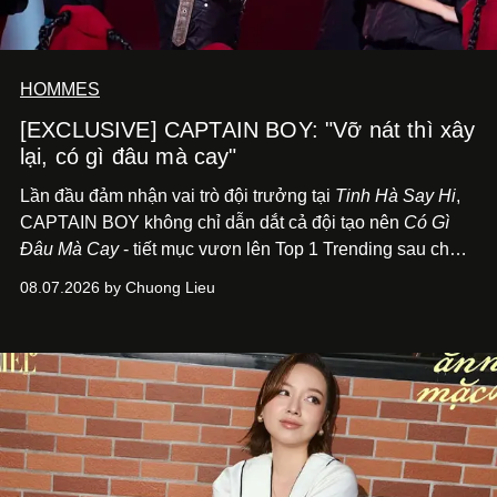
HOMMES
[EXCLUSIVE] CAPTAIN BOY: "Vỡ nát thì xây
lại, có gì đâu mà cay"
Lần đầu đảm nhận vai trò đội trưởng tại
Tinh Hà Say Hi
,
CAPTAIN BOY không chỉ dẫn dắt cả đội tạo nên
Có Gì
Đâu Mà Cay
- tiết mục vươn lên Top 1 Trending sau chưa
đầy 24 giờ đồng hồ - mà còn học cách buông bớt cái tôi
08.07.2026 by Chuong Lieu
để lắng nghe, kết nối và tin tưởng đồng đội. Với nam
nghệ sĩ, đó cũng là bước chuyển quan trọng trên hành
trình trở thành một producer thực thụ.