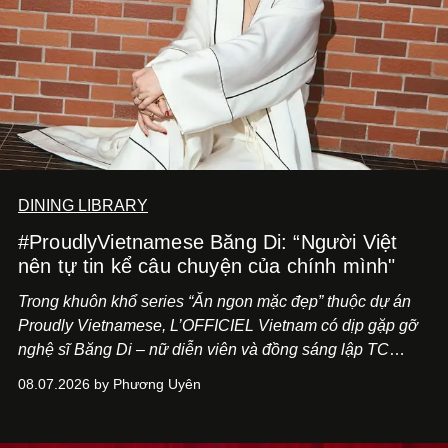
DINING LIBRARY
#ProudlyVietnamese Băng Di: “Người Việt
nên tự tin kể câu chuyện của chính mình"
Trong khuôn khổ series “Ăn ngon mặc đẹp” thuộc dự án
Proudly Vietnamese, L’OFFICIEL Vietnam có dịp gặp gỡ
nghệ sĩ Băng Di – nữ diễn viên và đồng sáng lập TC
ASIA, đơn vị đứng sau các thương hiệu BÀ BAR, MOTLY
08.07.2026 by Phương Uyên
Kitchen Bar và SALEM tại TP.HCM.