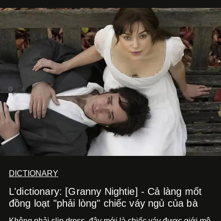
DICTIONARY
L'dictionary: [Granny Nightie] - Cả làng mốt
đồng loạt "phải lòng" chiếc váy ngủ của bà
Không phải slip dress, đây mới là chiếc váy được giới mộ