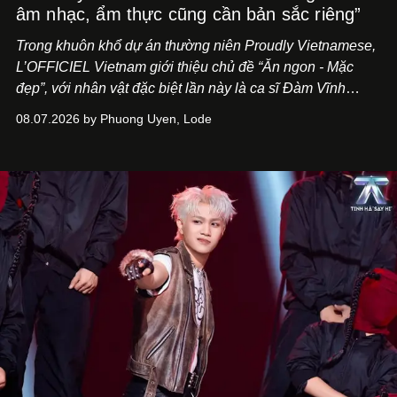
âm nhạc, ẩm thực cũng cần bản sắc riêng”
Trong khuôn khổ dự án thường niên Proudly Vietnamese,
L’OFFICIEL Vietnam giới thiệu chủ đề “Ăn ngon - Mặc
đẹp”, với nhân vật đặc biệt lần này là ca sĩ Đàm Vĩnh
Hưng. Đầu năm 2026, anh chính thức khai trương Tiệm
08.07.2026 by Phuong Uyen, Lode
Cà Phê Cà Pháo mang dấu ấn Indochine hoài niệm, thu
hút nhiều thực khách ghé thăm.