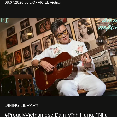
08.07.2026 by L'OFFICIEL Vietnam
món ăn đa dạng từ Á đến Âu nhanh chóng được yêu thích
nhờ cảm giác ngon miệng, thoải mái và cả khả năng
mang đến niềm vui cho thực khách.
DINING LIBRARY
#ProudlyVietnamese Đàm Vĩnh Hưng: “Như