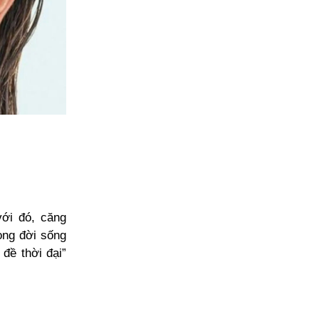
với đó, căng
ong đời sống
đề thời đại”