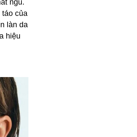
ất ngủ.
 táo của
n làn da
a hiệu