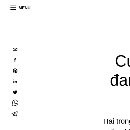
MENU
C
đa
Hai tro