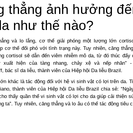
g thẳng ảnh hưởng đế
da như thế nào?
hẳng và lo lắng, cơ thể giải phóng một lượng lớn cortiso
úp cơ thể đối phó với tình trạng này. Tuy nhiên, căng thẳn
g cortisol sẽ
dẫn đến viêm nhiễm mô da, từ đó thúc đẩy q
 xuất hiện của tàng nhang, chảy xệ và nếp nhăn” -
, bác sĩ da liễu, thành viên của Hiệp hội Da liễu Brazil.
ớn khác là tác động đối với hệ vi sinh vật có lợi trên da. Ti
iano, thành viên của Hiệp hội Da liễu Brazil chia sẻ: “Ngà
ho thấy quần thể vi sinh vật có lợi cho da giúp cải thiện 
g ta”. Tuy nhiên, căng thẳng và lo âu có thể tác động tiêu 