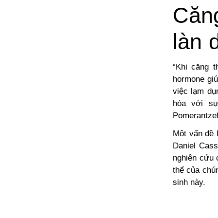
Căn
làn 
“Khi căng t
hormone
gi
việc lạm dụn
hóa với sự
Pomerantzeff
Một vấn đề l
Daniel Cass
nghiên cứu c
thể của chún
sinh này.