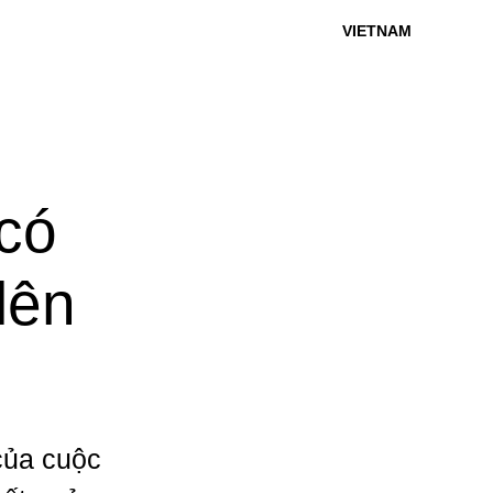
VIETNAM
có
lên
của cuộc