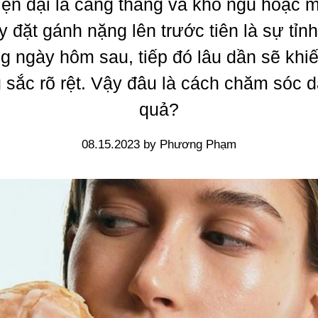
iện đại là căng thẳng và khó ngủ hoặc m
y đặt gánh nặng lên trước tiên là sự tỉnh
ng ngày hôm sau, tiếp đó lâu dần sẽ khiế
 sắc rõ rệt. Vậy đâu là cách chăm sóc d
quả?
08.15.2023 by Phương Phạm