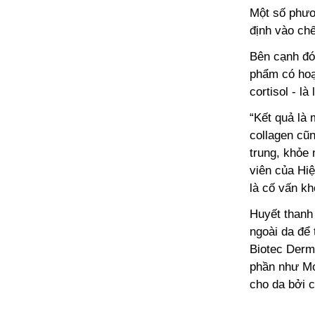
Một số phươ
định vào ch
Bên cạnh đó,
phẩm có hoạ
cortisol - l
“Kết quả là
collagen cũn
trung, khỏe 
viên của Hiệ
là cố vấn k
Huyết thanh
ngoài da để 
Biotec Derm
phần như Mo
cho da bởi c