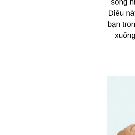
sống h
Điều nà
bạn tro
xuống