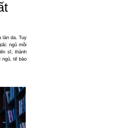
ất
 làn da. Tuy
giấc ngủ mỗi
ến sĩ, thành
 ngủ, tế bào