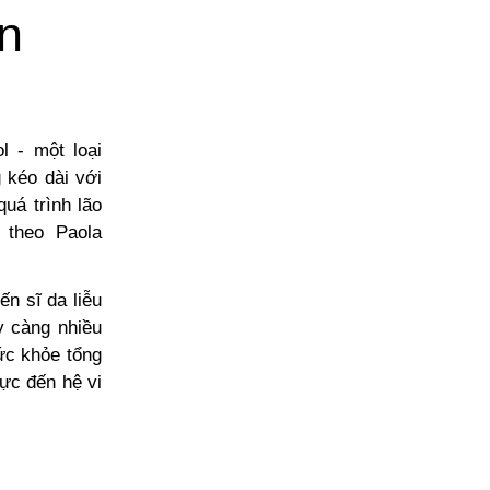
n
l - một loại
g kéo dài với
uá trình lão
 theo Paola
ến sĩ da liễu
y càng nhiều
sức khỏe tổng
cực đến hệ vi