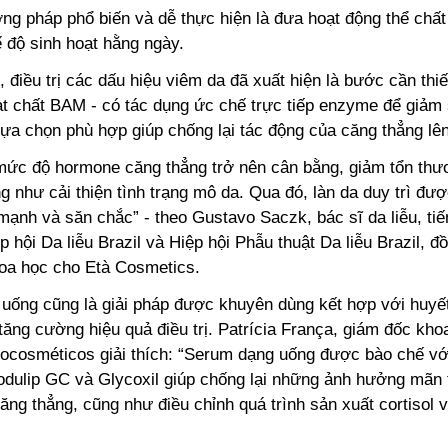
ng pháp phổ biến và dễ thực hiện là đưa hoạt động thể chất
ế độ sinh hoạt hằng ngày.
 điều trị các dấu hiệu viêm da đã xuất hiện là bước cần thi
t chất BAM - có tác dụng ức chế trực tiếp enzyme để giảm 
à lựa chọn phù hợp giúp chống lại tác động của căng thẳng lê
 mức độ hormone căng thẳng trở nên cân bằng, giảm tổn thư
g như cải thiện tình trạng mô da. Qua đó, làn da duy trì đượ
mạnh và săn chắc” - theo Gustavo Saczk, bác sĩ da liễu, tiế
p hội Da liễu Brazil và Hiệp hội Phẫu thuật Da liễu Brazil, đ
hoa học cho Età Cosmetics.
 uống cũng là giải pháp được khuyên dùng kết hợp với huyết
tăng cường hiệu quả điều trị. Patrícia França, giám đốc khoa
ocosméticos giải thích: “Serum dạng uống được bào chế vớ
dulip GC và Glycoxil giúp chống lại những ảnh hưởng mãn t
ăng thẳng, cũng như điều chỉnh quá trình sản xuất cortisol v