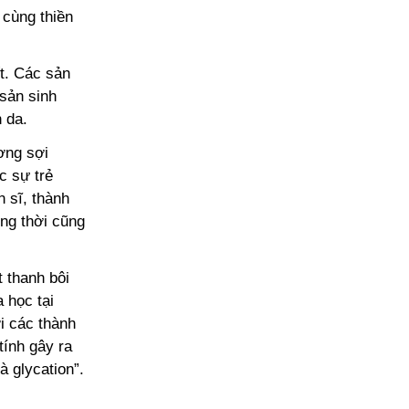
 cùng thiền
ết. Các sản
sản sinh
n da.
ơng sợi
c sự trẻ
n sĩ, thành
ồng thời cũng
 thanh bôi
 học tại
i các thành
ính gây ra
à glycation”.