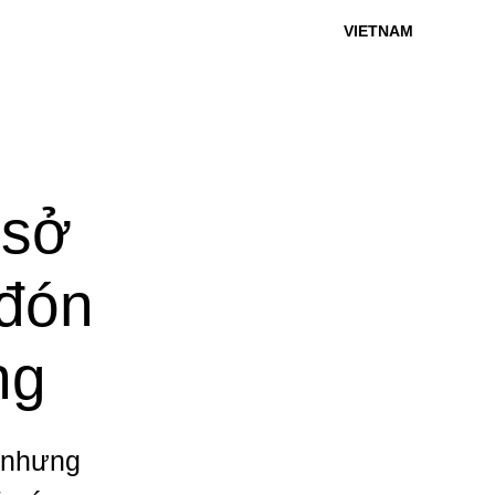
VIETNAM
 sở
 đón
ng
p nhưng