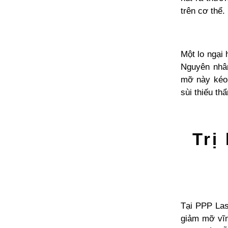
trên cơ thể.
Một lo ngại 
Nguyên nhân
mỡ này kéo 
sùi thiếu t
Trị
Tại PPP Las
giảm mỡ vĩnh