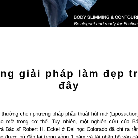
ng giải pháp làm đẹp t
đây
 thường chọn phương pháp phẫu thuật hút mỡ (Liposuction
ào mỡ trong cơ thể. Tuy nhiên, một nghiên cứu của Bác
à Bác sĩ Robert H. Eckel ở Đại học Colorado đã chỉ ra r
ng được bù đắp lại trong vòng 1 năm và tái phân bổ vào c