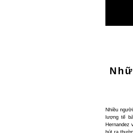
Nhữ
Nhiều người
lượng tế b
Hernandez v
hút ra thườ