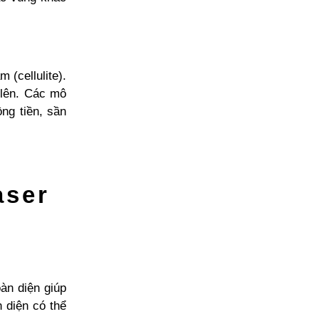
 (cellulite).
 lên. Các mô
ng tiền, sần
aser
àn diện giúp
n diện có thể