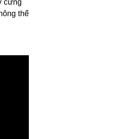
ỡ cứng
hông thể