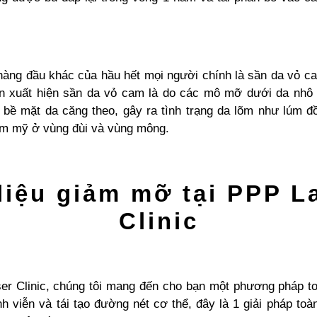
hàng đầu khác của hầu hết mọi người chính là sần da vỏ cam
 xuất hiện sần da vỏ cam là do các mô mỡ dưới da nhô
bề mặt da căng theo, gây ra tình trạng da lõm như lúm đồ
hẩm mỹ ở vùng đùi và vùng mông.
 liệu giảm mỡ tại PPP L
Clinic
er Clinic, chúng tôi mang đến cho bạn một phương pháp to
 viễn và tái tạo đường nét cơ thể, đây là 1 giải pháp toà