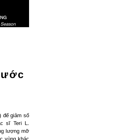
rước
) để giảm số
 sĩ Teri L.
ằng lượng mỡ
ác vùng khác