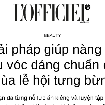
BEAUTY
ải pháp giúp nàng
 vóc dáng chuẩn
ùa lễ hội tưng bừ
n đã từng nỗ lực ăn kiêng và luyện tậ