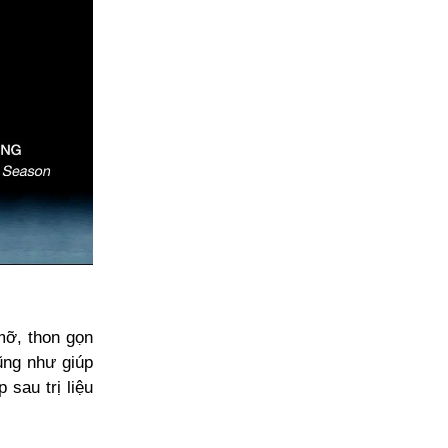
mỡ, thon gọn
ũng như giúp
 sau trị liệu