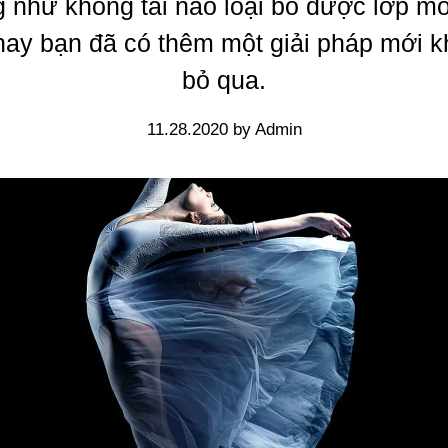
 như không tài nào loại bỏ được lớp m
 nay bạn đã có thêm một giải pháp mới k
bỏ qua.
11.28.2020 by Admin