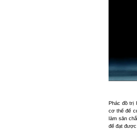
Phác đồ trị
cơ thể để c
làm săn chắc
để đạt được