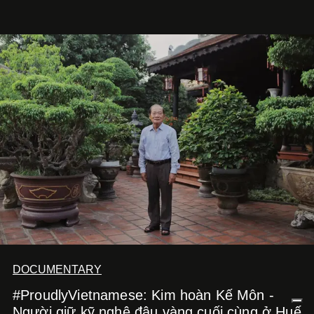
phim điện ảnh trong nửa đầu 2026 đến hành trình trở lại
với
Running Man Vietnam
, nam diễn viên nhìn công việc
bằng một tâm thế điềm tĩnh hơn. Anh tiếp tục học hỏi, trau
dồi và chờ đợi những vai diễn đủ sức đưa mình đến
những vùng đất mới. Ở tuổi ngoài 30, điều anh theo đuổi
không phải những đích đến quá lớn, mà là khả năng luôn
tiến về phía trước.
DOCUMENTARY
#ProudlyVietnamese: Kim hoàn Kế Môn -
Người giữ kỹ nghệ đậu vàng cuối cùng ở Huế