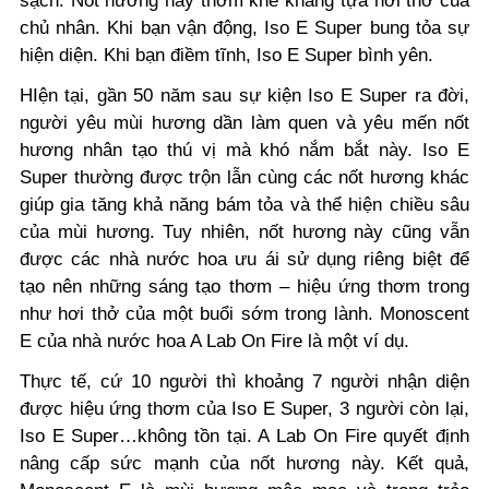
sạch. Nốt hương này thơm khẽ khàng tựa hơi thở của
chủ nhân. Khi bạn vận động, Iso E Super bung tỏa sự
hiện diện. Khi bạn điềm tĩnh, Iso E Super bình yên.
HIện tại, gần 50 năm sau sự kiện Iso E Super ra đời,
người yêu mùi hương dần làm quen và yêu mến nốt
hương nhân tạo thú vị mà khó nắm bắt này. Iso E
Super thường được trộn lẫn cùng các nốt hương khác
giúp gia tăng khả năng bám tỏa và thể hiện chiều sâu
của mùi hương. Tuy nhiên, nốt hương này cũng vẫn
được các nhà nước hoa ưu ái sử dụng riêng biệt để
tạo nên những sáng tạo thơm – hiệu ứng thơm trong
như hơi thở của một buổi sớm trong lành. Monoscent
E của nhà nước hoa A Lab On Fire là một ví dụ.
Thực tế, cứ 10 người thì khoảng 7 người nhận diện
được hiệu ứng thơm của Iso E Super, 3 người còn lại,
Iso E Super…không tồn tại. A Lab On Fire quyết định
nâng cấp sức mạnh của nốt hương này. Kết quả,