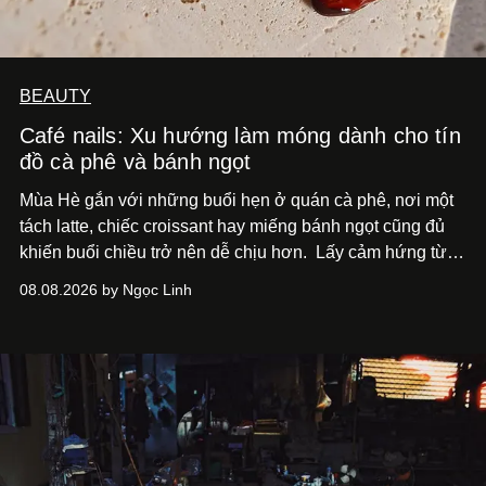
BEAUTY
Café nails: Xu hướng làm móng dành cho tín
đồ cà phê và bánh ngọt
Mùa Hè gắn với những buổi hẹn ở quán cà phê, nơi một
tách latte, chiếc croissant hay miếng bánh ngọt cũng đủ
khiến buổi chiều trở nên dễ chịu hơn.
Lấy cảm hứng từ
cà phê, bánh nướng và các món tráng miệng, café nails
08.08.2026 by Ngọc Linh
sử dụng bảng màu nâu sữa, kem, trắng ngà cùng những
chi tiết đắp nổi để tái hiện không gian quen thuộc của
quán cà phê. Dưới đây là những mẫu nail được yêu thích
nhất của xu hướng này.