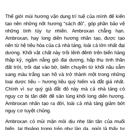
Thế giới mùi hương vận dụng trí tuệ của mình để kiến
tạo nên những nốt hương “sách đỏ”, góp phần bảo vệ
những tinh túy tự nhiên. Ambroxan chẳng hạn.
Ambroxan, hay long diên hương nhân tạo, được tạo
nên từ hệ tiêu hóa của cá nhà táng, loài cá lớn nhất đại
dương. Khối vật chất này trôi lênh đênh trên biển hàng
thập kỷ, ngậm nắng gió đại dương, hấp thụ tinh thần
đất trời, trôi dạt vào bờ, biến chuyển từ khối nâu sẫm
sang màu trắng san hô và trở thành một trong những
loại dược liệu – hương liệu quý hiếm và đắt giá nhất.
Chính vì sự quý giá đắt đỏ này mà cá nhà táng có
nguy cơ bị tận diệt để săn lùng khối long diên hương.
Ambroxan nhân tạo ra đời, loài cá nhà táng giảm bớt
nguy cơ tuyệt chủng.
Ambroxan có mùi mặn mòi dịu nhẹ lăn tăn của muối
biển, lại thoảng trong trẻo như làn da, ngửi là thấy tự