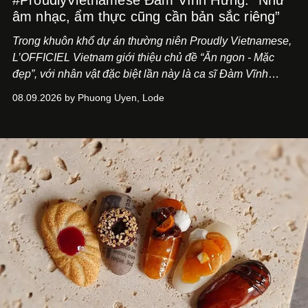
#ProudlyVietnamese Đàm Vĩnh Hưng: “Như
âm nhạc, ẩm thực cũng cần bản sắc riêng”
Trong khuôn khổ dự án thường niên Proudly Vietnamese,
L’OFFICIEL Vietnam giới thiệu chủ đề “Ăn ngon - Mặc
đẹp”, với nhân vật đặc biệt lần này là ca sĩ Đàm Vĩnh
Hưng. Đầu năm 2026, anh chính thức khai trương Tiệm
08.09.2026 by Phuong Uyen, Lode
Cà Phê Cà Pháo mang dấu ấn Indochine hoài niệm, thu
hút nhiều thực khách ghé thăm.