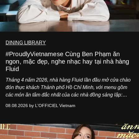
DINING LIBRARY
#ProudlyVietnamese Cùng Ben Phạm ăn
ngon, mặc đẹp, nghe nhạc hay tại nhà hàng
Fluid
Tháng 4 năm 2026, nhà hàng Fluid lần đầu mở cửa chào
đón thực khách Thành phố Hồ Chí Minh, với menu gồm
các món ăn tâm đắc nhất của các nhà đồng sáng lập:
Giám đốc sáng tạo Ben Phạm và chef Thạch Tạ. Những
08.08.2026 by L'OFFICIEL Vietnam
món ăn đa dạng từ Á đến Âu nhanh chóng được yêu thích
nhờ cảm giác ngon miệng, thoải mái và cả khả năng
mang đến niềm vui cho thực khách.