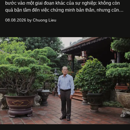
bước vào một giai đoạn khác của sự nghiệp: không còn
quá bận tâm đến việc chứng minh bản thân, nhưng cũng
chưa bao giờ thôi khao khát được làm nghề. Từ hai bộ
08.08.2026 by Chuong Lieu
phim điện ảnh trong nửa đầu 2026 đến hành trình trở lại
với
Running Man Vietnam
, nam diễn viên nhìn công việc
bằng một tâm thế điềm tĩnh hơn. Anh tiếp tục học hỏi, trau
dồi và chờ đợi những vai diễn đủ sức đưa mình đến
những vùng đất mới. Ở tuổi ngoài 30, điều anh theo đuổi
không phải những đích đến quá lớn, mà là khả năng luôn
tiến về phía trước.