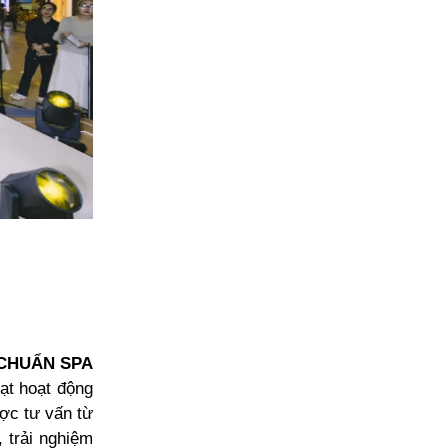
 CHUẨN SPA
ạt hoạt động
ợc tư vấn từ
 trải nghiệm