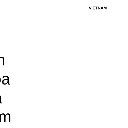
VIETNAM
h
pa
à
am