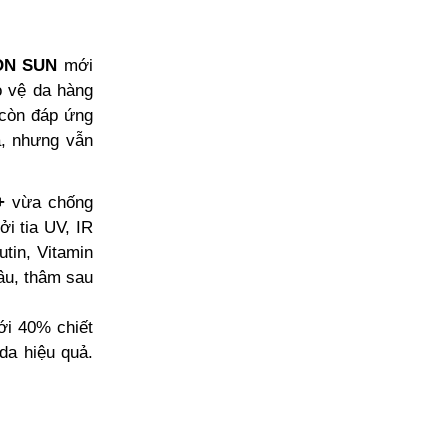
ON SUN
mới
o vệ da hàng
 còn đáp ứng
a, nhưng vẫn
++
vừa chống
ởi tia UV, IR
tin, Vitamin
âu, thâm sau
ới 40% chiết
da hiệu quả.