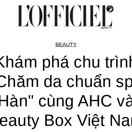
BEAUTY
Khám phá chu trìn
Chăm da chuẩn s
Hàn" cùng AHC v
eauty Box Việt N