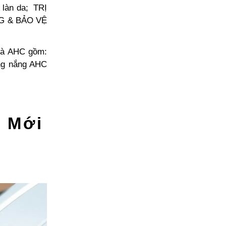
làn da; TRỊ
G & BẢO VỆ
nhà AHC gồm:
ng nắng AHC
 Mới
C