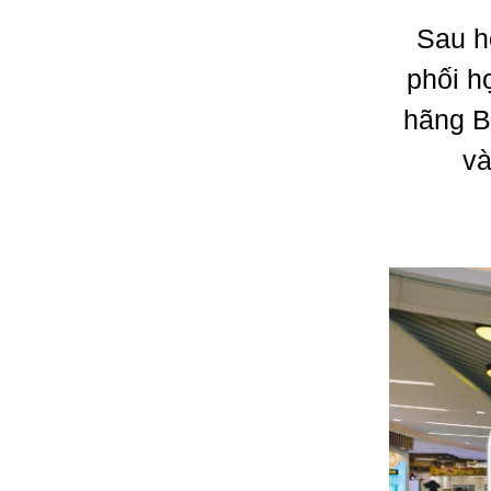
Sau h
phối h
hãng B
và