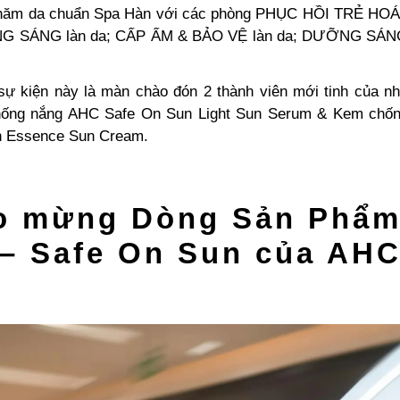
chăm da chuẩn Spa Hàn với các phòng PHỤC HỒI TRẺ HOÁ 
G SÁNG làn da; CẤP ẨM & BẢO VỆ làn da; DƯỠNG SÁN
sự kiện này là màn chào đón 2 thành viên mới tinh của 
chống nắng AHC Safe On Sun Light Sun Serum & Kem chố
n Essence Sun Cream.
o mừng Dòng Sản Phẩm
– Safe On Sun của AH