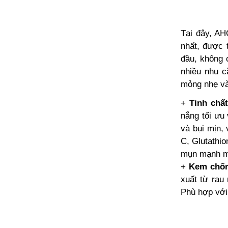
Tại đây, AH
nhất, được 
đầu, không 
nhiều nhu c
mỏng nhẹ và 
+
Tinh chấ
nắng tối ưu 
và bụi mịn,
C, Glutathi
mụn mạnh m
+
Kem chốn
xuất từ rau
Phù hợp với 