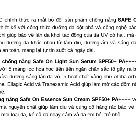
C chính thức ra mắt bộ đôi sản phẩm chống nắng
SAFE 
thiết kế với công thức dưỡng da đột phá và công nghệ bả
chỉ giúp bảo vệ làn da khỏi tác động của tia UV có hại, mà
ầu dưỡng da khác nhau từ làm dịu, dưỡng ẩm và sáng d
an toàn, mang lại tự tin suốt cả ngày dài.
t chống nắng Safe On Light Sun Serum SPF50+ PA++
với 5 màng lọc hóa học tiên tiến ngăn chặn sắc tố gây ra b
 vừa dưỡng sáng làn da với 5 hoạt chất vàng như Alpha Arbu
one, Ellagic Acid và Tranexamic Acid giúp làm mờ các đốm n
ẽ.
g nắng Safe On Essence Sun Cream
SPF50+ PA++++
v
 má nguyên chất giúp làm dịu và củng cố hàng rào bảo vệ 
mọi loại da, kể cả da nhạy cảm và da em bé, trẻ nhỏ.