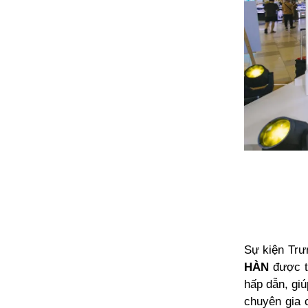
Sự kiện Trư
HÀN
được tổ
hấp dẫn, gi
chuyên gia 