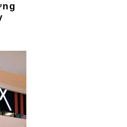
ơng
y