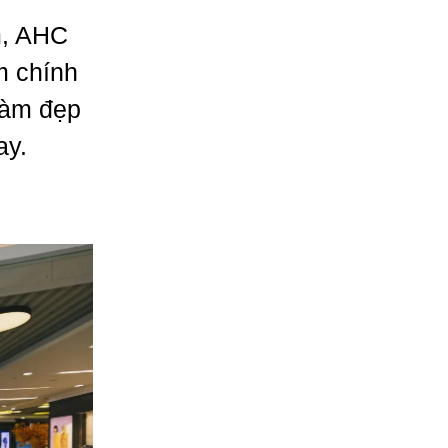
m, AHC
m chính
làm đẹp
ay.