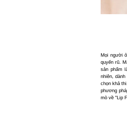
Mọi người ở
quyến rũ. M
sản phẩm l
nhiên,
dành 
chọn khả thi
phương pháp
mò về
"Lip F