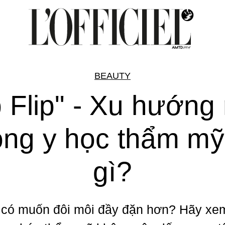
BEAUTY
p Flip" - Xu hướng
ong y học thẩm mỹ
gì?
có muốn đôi môi đầy đặn hơn? Hãy xe