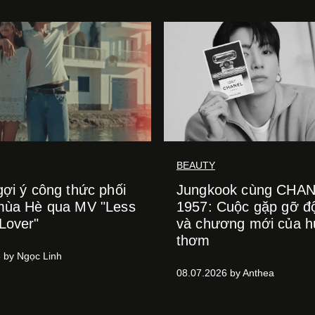
BEAUTY
gợi ý công thức phối
Jungkook cùng CHA
mùa Hè qua MV "Less
1957: Cuộc gặp gỡ đ
Lover"
và chương mới của 
thơm
 by Ngọc Linh
08.07.2026 by Anthea