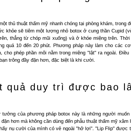
 một thủ thuật thẩm mỹ nhanh chóng tại phòng khám, trong đ
c khỏe sẽ tiêm một lượng nhỏ botox ở cung thần Cupid (
trên, thẳng từ chóp mũi xuống) và ở khóe miệng trên. Thời
ng quá 10 đến 20 phút. Phương pháp này làm cho các c
n, cho phép phần môi nằm trong miệng "lật" ra ngoài. Điều
bạn trông đầy đặn hơn, đặc biệt là khi cười.
t quả duy trì được bao l
ý tưởng của phương pháp botox này là những người muốn
y đặn hơn mà không cần dùng đến phẫu thuật thẩm mỹ xâm 
hấy nụ cười của mình có vẻ ngoài "hở lợi".
"Lip Flip"
được t