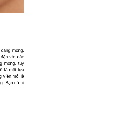
i căng mọng,
 đặn với các
g mọng, tuy
ể là một lựa
g viền môi là
g. Bạn có tò