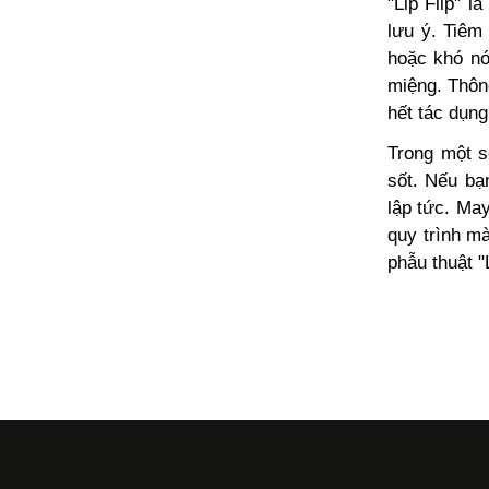
"Lip Flip"
là
lưu ý. Tiêm
hoặc khó nó
miệng. Thôn
hết tác dụng
Trong một s
sốt. Nếu bạ
lập tức. Ma
quy trình m
phẫu thuật
"