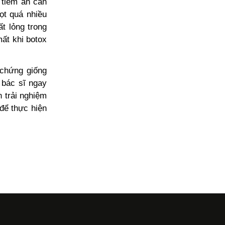
 tiềm ẩn cần
ọt quá nhiều
t lỏng trong
ất khi botox
 chứng giống
 bác sĩ ngay
 trải nghiệm
để thực hiện