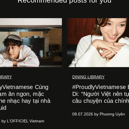
IBRARY
DINING LIBRARY
lyVietnamese Cùng
#ProudlyVietnamese
ạm ăn ngon, mặc
Di: “Người Việt nên tự
he nhạc hay tại nhà
câu chuyện của chín
uid
08.07.2026 by Phương Uyên
 by L'OFFICIEL Vietnam