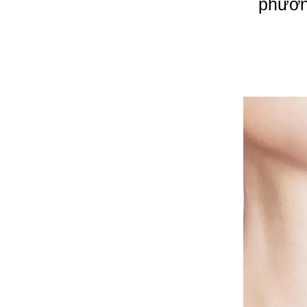
phươn