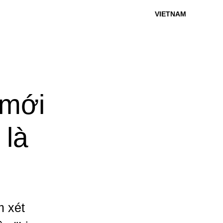
VIETNAM
 mới
 là
m xét