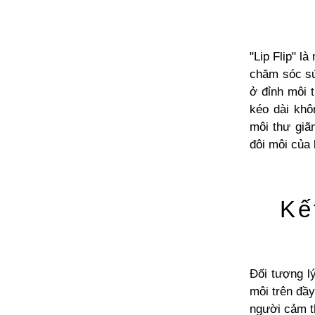
"Lip Flip"
là
chăm sóc sứ
ở đỉnh môi 
kéo dài khô
môi thư giã
đôi môi của 
Kế
Đối tượng l
môi trên đầ
người cảm t