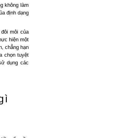
ng không làm
của định dạng
 đôi môi của
thực hiện một
ơn, chẳng hạn
a chọn tuyệt
sử dụng các
gì