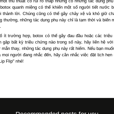
 một thủ thuật có rủi ro thấp nhưng có những tác dụng phụ
 botox quanh miệng có thể khiến một số người tiết nước b
i thành lời. Chúng cũng có thể gây chảy xệ và khó giữ chấ
g thường, những tác dụng phụ này chỉ là tạm thời và biến m
.
ố ít trường hợp, botox có thể gây đau đầu hoặc các triệu
n gặp bất kỳ triệu chứng nào trong số này, hãy liên hệ với
y mắn thay, những tác dụng phụ này rất hiếm. Nếu bạn muốn
à mọi người đang nhắc đến, hãy cân nhắc việc đặt lịch hẹn 
Lip Flip" nhé
!
Recommended posts for you