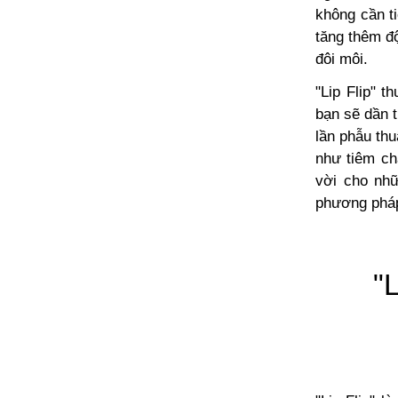
không cần t
tăng thêm độ
đôi môi.
"Lip Flip"
thư
bạn sẽ dần t
lần phẫu thu
như tiêm ch
vời cho nh
phương phá
"L