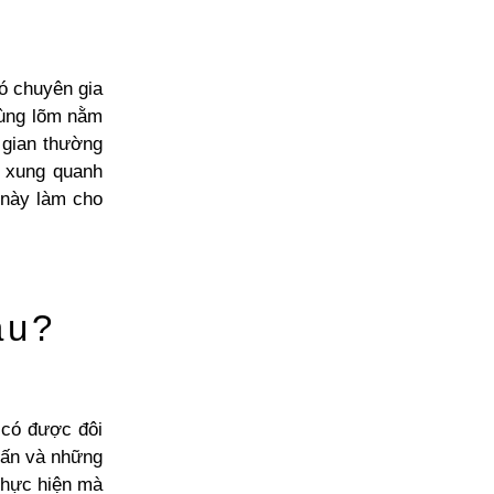
ó chuyên gia
vùng lõm nằm
 gian thường
ơ xung quanh
 này làm cho
âu?
 có được đôi
lấn và những
hực hiện mà