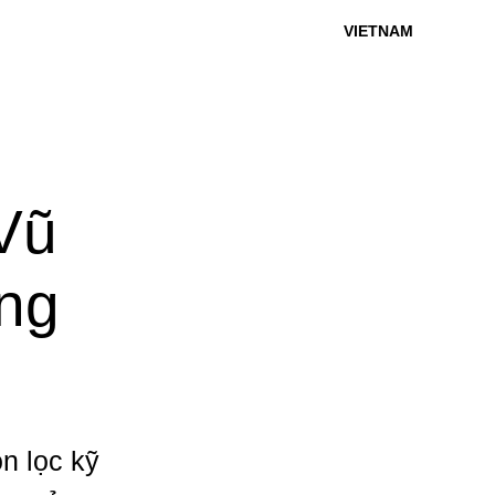
VIETNAM
 Vũ
ừng
n lọc kỹ