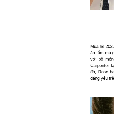
Mùa hè 2025
áo tắm mà gi
với bộ món
Carpenter l
đó, Rose ha
đáng yêu tr