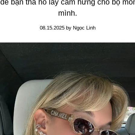
 để bạn tha hồ lấy cảm hứng cho bộ mó
mình.
08.15.2025 by Ngọc Linh