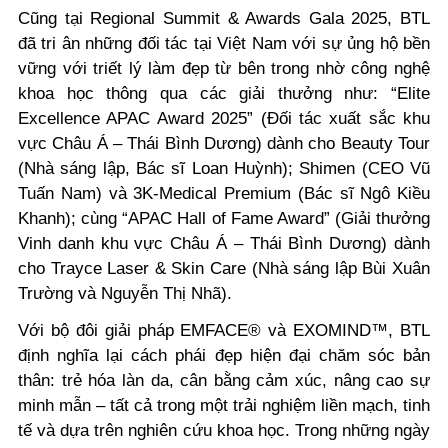
Cũng tại Regional Summit & Awards Gala 2025, BTL
đã tri ân những đối tác tại Việt Nam với sự ủng hộ bền
vững với triết lý làm đẹp từ bên trong nhờ công nghệ
khoa học thông qua các giải thưởng như: “Elite
Excellence APAC Award 2025” (Đối tác xuất sắc khu
vực Châu Á – Thái Bình Dương) dành cho Beauty Tour
(Nhà sáng lập, Bác sĩ Loan Huỳnh); Shimen (CEO Vũ
Tuấn Nam) và 3K-Medical Premium (Bác sĩ Ngô Kiều
Khanh); cùng “APAC Hall of Fame Award” (Giải thưởng
Vinh danh khu vực Châu Á – Thái Bình Dương) dành
cho Trayce Laser & Skin Care (Nhà sáng lập Bùi Xuân
Trường và Nguyễn Thị Nhã).
Với bộ đôi giải pháp EMFACE® và EXOMIND™, BTL
định nghĩa lại cách phái đẹp hiện đại chăm sóc bản
thân: trẻ hóa làn da, cân bằng cảm xúc, nâng cao sự
minh mẫn – tất cả trong một trải nghiệm liền mạch, tinh
tế và dựa trên nghiên cứu khoa học. Trong những ngày