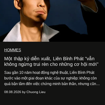
HOMMES
Một thập kỷ diễn xuất, Liên Bỉnh Phát "vẫn
không ngừng trui rèn cho những cơ hội mới"
Sau gần 10 năm hoạt động nghệ thuật, Liên Bỉnh Phát
bước vào một giai đoạn khác của sự nghiệp: không còn
quá bận tâm đến việc chứng minh bản thân, nhưng cũng
chưa bao giờ thôi khao khát được làm nghề. Từ hai bộ
08.08.2026 by Chuong Lieu
phim điện ảnh trong nửa đầu 2026 đến hành trình trở lại
với
Running Man Vietnam
, nam diễn viên nhìn công việc