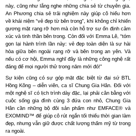
này, cũng như lắng nghe những chia sẻ từ chuyên gia.
An Phương chia sẻ trải nghiệm này giúp cô hiểu hơn
về khái niệm “vẻ đẹp từ bên trong”, khi không chỉ khiến
gương mặt rạng rỡ hơn mà còn hỗ trợ sự ổn định cảm
xúc và tinh thần bên trong. Còn đối với Emma Lê, “tóm
gọn lại hành trình lần này: vẻ đẹp toàn diện là sự hài
hòa giữa bên ngoài rạng rỡ và bên trong an yên. Và
nếu có cơ hội, Emma nghĩ đây là những công nghệ rất
đáng để mọi người thử trong năm mới đó!”
Sự kiện cũng có sự góp mặt đặc biệt từ đại sứ BTL
Hồng Kông – diễn viên, ca sĩ Chung Gia Hân. Đối với
một nghệ sĩ có lịch trình dày đặc, lại phải cân bằng với
cuộc sống gia đình cùng 3 đứa con nhỏ, Chung Gia
Hân cần những bộ đôi sản phẩm như EMFACE® và
EXOMIND™ để giúp cô rút ngắn tối thiểu thời gian làm
đẹp, nhưng vẫn giữ được chất lượng thẩm mỹ từ trong
ra ngoài.