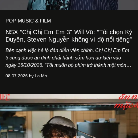
POP, MUSIC & FILM
NSX “Chị Chị Em Em 3" Will Vũ: “Tôi chọn Kỳ
Duyên, Steven Nguyễn không vì độ nổi tiếng”
Bên cạnh việc hé lộ dàn diễn viên chính,
Chị Chị Em Em
3
cũng được ấn định phát hành sớm hơn dự kiến vào
ngày 16/10/2026. “Tôi muốn bộ phim trở thành một món
quà, đồng thời thể hiện sự trân trọng và tôn vinh phụ nữ
08.07.2026 by Lo Mo
Việt Nam”, NSX Will Vũ cho biết.