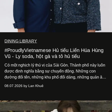
DINING LIBRARY
#ProudlyVietnamese Hủ tiếu Liến Húa Hùng
Vũ - Ly soda, hột gà và tô hủ tiếu
Có một nghịch lý thú vị của Sài Gòn. Thành phố này luôn
được định nghĩa bằng sự chuyển động. Những con
đường đổi tên, những khu phố đổi dáng, những quán ăn
mở ra rồi biến mất chỉ sau vài mùa mưa. Người ta luôn
08.07.2026 by Lan Khuê
nói về cái mới, về xu hướng tiếp theo, về những điều
đáng để trải nghiệm trước khi chúng trở nên lỗi thời.