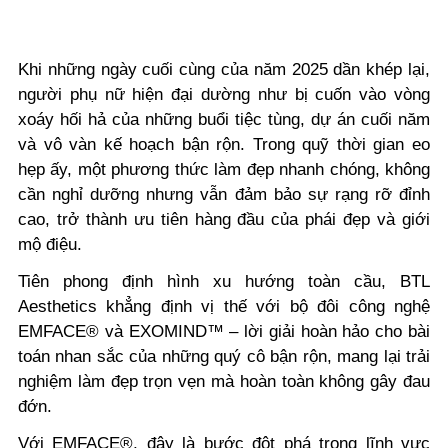
Khi những ngày cuối cùng của năm 2025 dần khép lại,
người phụ nữ hiện đại dường như bị cuốn vào vòng
xoáy hối hả của những buổi tiệc tùng, dự án cuối năm
và vô vàn kế hoạch bận rộn. Trong quỹ thời gian eo
hẹp ấy, một phương thức làm đẹp nhanh chóng, không
cần nghỉ dưỡng nhưng vẫn đảm bảo sự rạng rỡ đỉnh
cao, trở thành ưu tiên hàng đầu của phái đẹp và giới
mộ điệu.
Tiên phong định hình xu hướng toàn cầu, BTL
Aesthetics khẳng định vị thế với bộ đôi công nghệ
EMFACE® và EXOMIND™ – lời giải hoàn hảo cho bài
toán nhan sắc của những quý cô bận rộn, mang lại trải
nghiệm làm đẹp trọn vẹn mà hoàn toàn không gây đau
đớn.
Với EMFACE®, đây là bước đột phá trong lĩnh vực