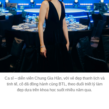
Ca sĩ – diễn viên Chung Gia Hân, với vẻ đẹp thanh lịch và
tinh tế, cô đã đồng hành cùng BTL, theo đuổi triết lý làm
đẹp dựa trên khoa học suốt nhiều năm qua.