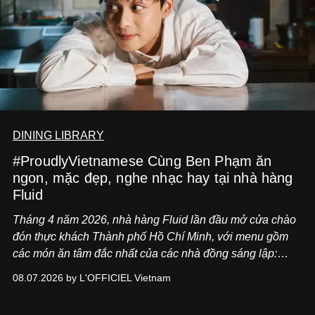
DINING LIBRARY
#ProudlyVietnamese Cùng Ben Phạm ăn
ngon, mặc đẹp, nghe nhạc hay tại nhà hàng
Fluid
Tháng 4 năm 2026, nhà hàng Fluid lần đầu mở cửa chào
đón thực khách Thành phố Hồ Chí Minh, với menu gồm
các món ăn tâm đắc nhất của các nhà đồng sáng lập:
Giám đốc sáng tạo Ben Phạm và chef Thạch Tạ. Những
08.07.2026 by L'OFFICIEL Vietnam
món ăn đa dạng từ Á đến Âu nhanh chóng được yêu thích
nhờ cảm giác ngon miệng, thoải mái và cả khả năng