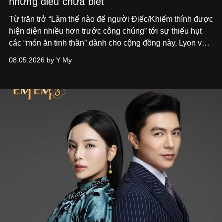
những điều chưa biết"
Từ trăn trở “Làm thế nào để người Điếc/Khiếm thính được
hiện diện nhiều hơn trước công chúng” tới
sự thiếu hụt
các “món ăn tinh thần” dành cho cộng đồng này, Lyon và
Phương đã quyết tâm biến ý tưởng công diễn một tác
08.05.2026 by Y My
phẩm múa đương đại thành hiện thực, mang tên Lắng
Nghe Điểm Chạm.