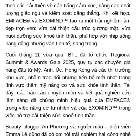
theo các cải thiện về cân bằng cảm xúc, nâng cao chất
lượng giấc ngủ và kiểm soát căng thẳng. Khi kết hợp,
EMFACE® và EXOMIND™ tạo ra một trải nghiệm làm
đẹp trọn vẹn: vừa cải thiện cấu trúc gương mặt, vừa
nuôi dưỡng sức khoẻ tinh thần, phù hợp với nhịp sống
năng động nhưng vẫn tinh tế, sang trọng.
Cuối tháng 11 vừa qua, BTL đã tổ chức Regional
Summit & Awards Gala 2025, quy tụ các chuyên gia
hàng đầu từ Mỹ, Anh, Úc, Hong Kong và các thị trường
khu vực, nhằm trao đổi những tiến bộ mới nhất trong
lĩnh vực thẩm mỹ nâng cơ và sức khỏe tinh thần. Tại
đây, các báo cáo chuyên môn và kết quả nghiên cứu
lâm sàng đã chứng minh hiệu quả của EMFACE®
trong việc nâng cơ tự nhiên và của EXOMIND™ trong
việc hỗ trợ cải thiện sức khoẻ tinh thần.
Beauty blogger An Phương và người mẫu – diễn viên
Emma Lê cũng đã có cơ hội trải nghiệm hai công nghệ