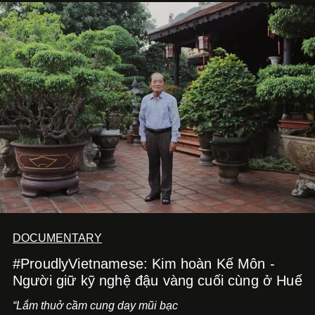
bằng một tâm thế điềm tĩnh hơn. Anh tiếp tục học hỏi, trau
dồi và chờ đợi những vai diễn đủ sức đưa mình đến
những vùng đất mới. Ở tuổi ngoài 30, điều anh theo đuổi
không phải những đích đến quá lớn, mà là khả năng luôn
tiến về phía trước.
DOCUMENTARY
#ProudlyVietnamese: Kim hoàn Kế Môn -
Người giữ kỹ nghệ đậu vàng cuối cùng ở Huế
“Lắm thuở cầm cung day mũi bạc