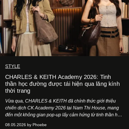
STYLE
CHARLES & KEITH Academy 2026: Tinh
thần học đường được tái hiện qua lăng kính
thời trang
Vừa qua, CHARLES & KEITH đã chính thức giới thiệu
chiến dịch CK Academy 2026 tại Nam Thi House, mang
đến một không gian pop-up lấy cảm hứng từ tinh thần học
đường hiện đại, nơi thời trang, sáng tạo và phong cách
08.05.2026 by Phoebe
sống của thế hệ Gen Z giao thoa trong một trải nghiệm đa