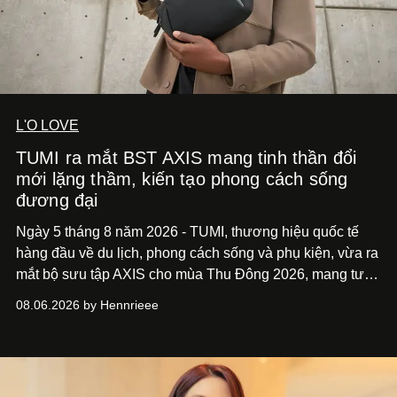
L'O LOVE
TUMI ra mắt BST AXIS mang tinh thần đổi
mới lặng thầm, kiến tạo phong cách sống
đương đại
Ngày 5 tháng 8 năm 2026 - TUMI, thương hiệu quốc tế
hàng đầu về du lịch, phong cách sống và phụ kiện, vừa ra
mắt bộ sưu tập AXIS cho mùa Thu Đông 2026, mang tư
duy thiết kế tiên phong, tái định nghĩa trải nghiệm du lịch
08.06.2026 by Hennrieee
và phong cách sống hiện đại bằng thiết kế sắc nét, chuẩn
xác gắn liền với tính thẩm mỹ toàn cầu.