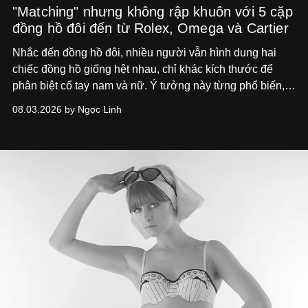
"Matching" nhưng không rập khuôn với 5 cặp
đồng hồ đôi đến từ Rolex, Omega và Cartier
Nhắc đến đồng hồ đôi, nhiều người vẫn hình dung hai
chiếc đồng hồ giống hệt nhau, chỉ khác kích thước để
phân biệt cổ tay nam và nữ. Ý tưởng này từng phổ biến,
song cũng vô tình khiến khái niệm đồng hồ đôi trở nên
08.03.2026 by Ngọc Linh
khá rập khuôn. Nói lời tạm biết hai phiên bản nam nữ
giống nhau y đúc, các nhà chế tác hiện này không còn
mải miết tìm kiếm sự đồng nhất tuyệt đối. Họ để những
đường nét, tỷ lệ và bảng màu nối liền hai thiết kế, dù mỗi
phiên bản vẫn mang linh hồn riêng.