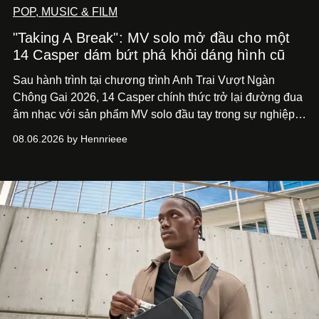
POP, MUSIC & FILM
"Taking A Break": MV solo mở đầu cho một
14 Casper dám bứt phá khỏi dáng hình cũ
Sau hành trình tại chương trình Anh Trai Vượt Ngàn
Chông Gai 2026, 14 Casper chính thức trở lại đường đua
âm nhạc với sản phẩm MV solo đầu tay trong sự nghiệp -
“Taking A Break”
. Đây không chỉ là sản phẩm đánh dấu
08.06.2026 by Hennrieee
bước chuyển mình của 14 Casper sau chương trình, mà
còn mở ra một chương mới trong hành trình nghệ thuật
của nam nghệ sĩ khi lần đầu tiên anh trình làng một MV
solo được đầu tư toàn diện từ sáng tác, sản xuất, trình
diễn đến hình ảnh.