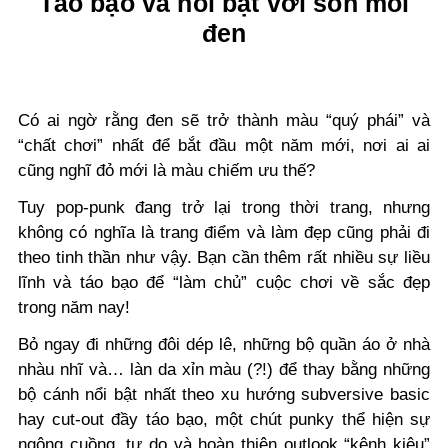
Táo bạo và nổi bật với son môi
đen
Có ai ngờ rằng đen sẽ trở thành màu “quý phái” và
“chất chơi” nhất để bắt đầu một năm mới, nơi ai ai
cũng nghĩ đỏ mới là màu chiếm ưu thế?
Tuy pop-punk đang trở lại trong thời trang, nhưng
không có nghĩa là trang điểm và làm đẹp cũng phải đi
theo tinh thần như vậy. Bạn cần thêm rất nhiều sự liều
lĩnh và táo bạo để “làm chủ” cuộc chơi về sắc đẹp
trong năm nay!
Bỏ ngay đi những đôi dép lê, những bộ quần áo ở nhà
nhàu nhĩ và… làn da xỉn màu (?!) để thay bằng những
bộ cánh nổi bật nhất theo xu hướng subversive basic
hay cut-out đầy táo bạo, một chút punky thể hiện sự
ngông cuồng, tự do và hoàn thiện outlook “kênh kiệu”