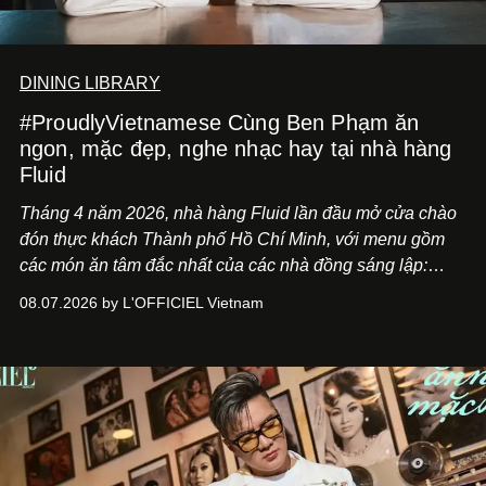
DINING LIBRARY
#ProudlyVietnamese Cùng Ben Phạm ăn
ngon, mặc đẹp, nghe nhạc hay tại nhà hàng
Fluid
Tháng 4 năm 2026, nhà hàng Fluid lần đầu mở cửa chào
đón thực khách Thành phố Hồ Chí Minh, với menu gồm
các món ăn tâm đắc nhất của các nhà đồng sáng lập:
Giám đốc sáng tạo Ben Phạm và chef Thạch Tạ. Những
08.07.2026 by L'OFFICIEL Vietnam
món ăn đa dạng từ Á đến Âu nhanh chóng được yêu thích
nhờ cảm giác ngon miệng, thoải mái và cả khả năng
mang đến niềm vui cho thực khách.