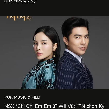
08.05.2026 by Y My
phẩm múa đương đại thành hiện thực, mang tên Lắng
Nghe Điểm Chạm.
POP, MUSIC & FILM
NSX “Chị Chị Em Em 3" Will Vũ: “Tôi chọn Kỳ