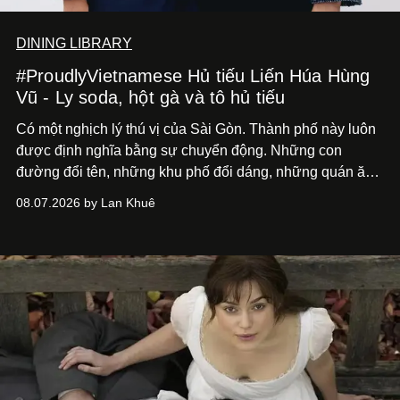
DINING LIBRARY
#ProudlyVietnamese Hủ tiếu Liến Húa Hùng
Vũ - Ly soda, hột gà và tô hủ tiếu
Có một nghịch lý thú vị của Sài Gòn. Thành phố này luôn
được định nghĩa bằng sự chuyển động. Những con
đường đổi tên, những khu phố đổi dáng, những quán ăn
mở ra rồi biến mất chỉ sau vài mùa mưa. Người ta luôn
08.07.2026 by Lan Khuê
nói về cái mới, về xu hướng tiếp theo, về những điều
đáng để trải nghiệm trước khi chúng trở nên lỗi thời.