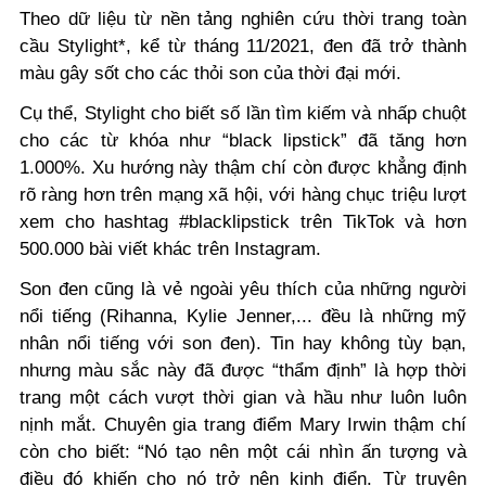
Theo dữ liệu từ nền tảng nghiên cứu thời trang toàn
cầu Stylight*, kể từ tháng 11/2021, đen đã trở thành
màu gây sốt cho các thỏi son của thời đại mới.
Cụ thể, Stylight cho biết số lần tìm kiếm và nhấp chuột
cho các từ khóa như “black lipstick” đã tăng hơn
1.000%. Xu hướng này thậm chí còn được khẳng định
rõ ràng hơn trên mạng xã hội, với hàng chục triệu lượt
xem cho hashtag #blacklipstick trên TikTok và hơn
500.000 bài viết khác trên Instagram.
Son đen cũng là vẻ ngoài yêu thích của những người
nổi tiếng (Rihanna, Kylie Jenner,... đều là những mỹ
nhân nổi tiếng với son đen). Tin hay không tùy bạn,
nhưng màu sắc này đã được “thẩm định” là hợp thời
trang một cách vượt thời gian và hầu như luôn luôn
nịnh mắt. Chuyên gia trang điểm Mary Irwin thậm chí
còn cho biết: “Nó tạo nên một cái nhìn ấn tượng và
điều đó khiến cho nó trở nên kinh điển. Từ truyện