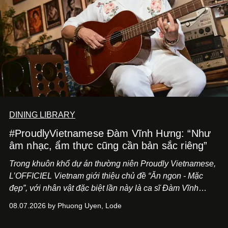
DINING LIBRARY
#ProudlyVietnamese Đàm Vĩnh Hưng: “Như
âm nhạc, ẩm thực cũng cần bản sắc riêng”
Trong khuôn khổ dự án thường niên Proudly Vietnamese,
L’OFFICIEL Vietnam giới thiệu chủ đề “Ăn ngon - Mặc
đẹp”, với nhân vật đặc biệt lần này là ca sĩ Đàm Vĩnh
Hưng. Đầu năm 2026, anh chính thức khai trương Tiệm
08.07.2026 by Phuong Uyen, Lode
Cà Phê Cà Pháo mang dấu ấn Indochine hoài niệm, thu
hút nhiều thực khách ghé thăm.