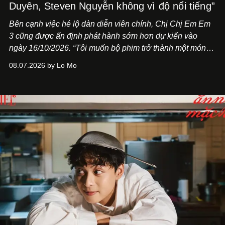
Duyên, Steven Nguyễn không vì độ nổi tiếng”
Bên cạnh việc hé lộ dàn diễn viên chính,
Chị Chị Em Em
3
cũng được ấn định phát hành sớm hơn dự kiến vào
ngày 16/10/2026. “Tôi muốn bộ phim trở thành một món
quà, đồng thời thể hiện sự trân trọng và tôn vinh phụ nữ
08.07.2026 by Lo Mo
Việt Nam”, NSX Will Vũ cho biết.