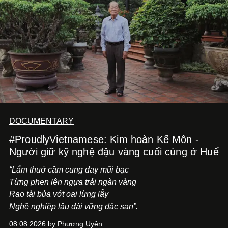
tiến về phía trước.
DOCUMENTARY
#ProudlyVietnamese: Kim hoàn Kế Môn -
Người giữ kỹ nghệ đậu vàng cuối cùng ở Huế
“Lắm thuở cầm cung day mũi bạc
Từng phen lên ngựa trải ngàn vàng
Rao tài bủa vớt oai lừng lẫy
Nghề nghiệp lâu dài vững đặc san”.
08.08.2026 by Phương Uyên