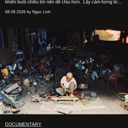
khiến buổi chiều trở nên dễ chịu hơn.
Lấy cảm hứng từ
cà phê, bánh nướng và các món tráng miệng, café nails
08.08.2026 by Ngọc Linh
sử dụng bảng màu nâu sữa, kem, trắng ngà cùng những
chi tiết đắp nổi để tái hiện không gian quen thuộc của
quán cà phê. Dưới đây là những mẫu nail được yêu thích
nhất của xu hướng này.
DOCUMENTARY