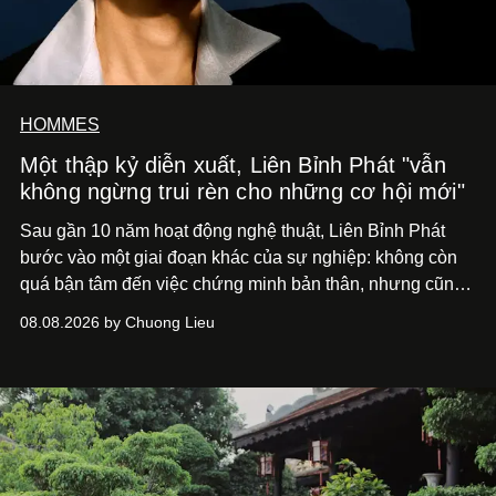
HOMMES
Một thập kỷ diễn xuất, Liên Bỉnh Phát "vẫn
không ngừng trui rèn cho những cơ hội mới"
Sau gần 10 năm hoạt động nghệ thuật, Liên Bỉnh Phát
bước vào một giai đoạn khác của sự nghiệp: không còn
quá bận tâm đến việc chứng minh bản thân, nhưng cũng
chưa bao giờ thôi khao khát được làm nghề. Từ hai bộ
08.08.2026 by Chuong Lieu
phim điện ảnh trong nửa đầu 2026 đến hành trình trở lại
với
Running Man Vietnam
, nam diễn viên nhìn công việc
bằng một tâm thế điềm tĩnh hơn. Anh tiếp tục học hỏi, trau
dồi và chờ đợi những vai diễn đủ sức đưa mình đến
những vùng đất mới. Ở tuổi ngoài 30, điều anh theo đuổi
không phải những đích đến quá lớn, mà là khả năng luôn