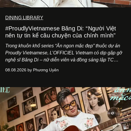
DINING LIBRARY
#ProudlyVietnamese Băng Di: “Người Việt
nên tự tin kể câu chuyện của chính mình"
Trong khuôn khổ series “Ăn ngon mặc đẹp” thuộc dự án
Proudly Vietnamese, L’OFFICIEL Vietnam có dịp gặp gỡ
nghệ sĩ Băng Di – nữ diễn viên và đồng sáng lập TC
ASIA, đơn vị đứng sau các thương hiệu BÀ BAR, MOTLY
08.08.2026 by Phương Uyên
Kitchen Bar và SALEM tại TP.HCM.