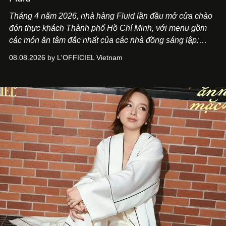
Tháng 4 năm 2026, nhà hàng Fluid lần đầu mở cửa chào
đón thực khách Thành phố Hồ Chí Minh, với menu gồm
các món ăn tâm đắc nhất của các nhà đồng sáng lập:
Giám đốc sáng tạo Ben Phạm và chef Thạch Tạ. Những
08.08.2026 by L'OFFICIEL Vietnam
món ăn đa dạng từ Á đến Âu nhanh chóng được yêu thích
nhờ cảm giác ngon miệng, thoải mái và cả khả năng
mang đến niềm vui cho thực khách.