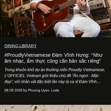
DINING LIBRARY
#ProudlyVietnamese Đàm Vĩnh Hưng: “Như
âm nhạc, ẩm thực cũng cần bản sắc riêng”
Trong khuôn khổ dự án thường niên Proudly Vietnamese,
L’OFFICIEL Vietnam giới thiệu chủ đề “Ăn ngon - Mặc
đẹp”, với nhân vật đặc biệt lần này là ca sĩ Đàm Vĩnh
Hưng. Đầu năm 2026, anh chính thức khai trương Tiệm
08.09.2026 by Phuong Uyen, Lode
Cà Phê Cà Pháo mang dấu ấn Indochine hoài niệm, thu
hút nhiều thực khách ghé thăm.