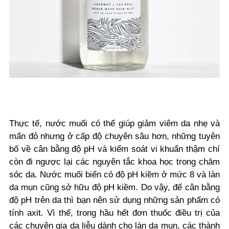
Thực tế, nước muối có thể giúp giảm viêm da nhẹ và
mẩn đỏ nhưng ở cấp độ chuyên sâu hơn, những tuyên
bố về cân bằng độ pH và kiểm soát vi khuẩn thậm chí
còn đi ngược lại các nguyên tắc khoa học trong chăm
sóc da. Nước muối biển có độ pH kiềm ở mức 8 và làn
da mụn cũng sở hữu độ pH kiềm. Do vậy, để cân bằng
độ pH trên da thì bạn nên sử dụng những sản phẩm có
tính axit. Vì thế, trong hầu hết đơn thuốc điều trị của
các chuyên gia da liễu dành cho làn da mụn, các thành