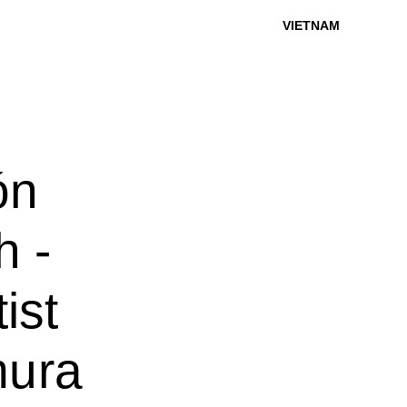
VIETNAM
ón
h -
ist
mura