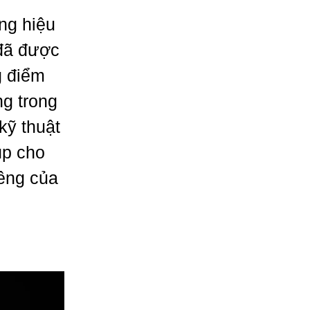
ng hiệu
 đã được
g điểm
g trong
kỹ thuật
úp cho
iêng của