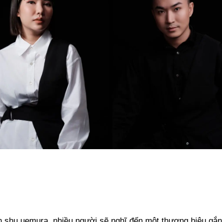
n shu uemura, nhiều người sẽ nghĩ đến một thương hiệu gắn 