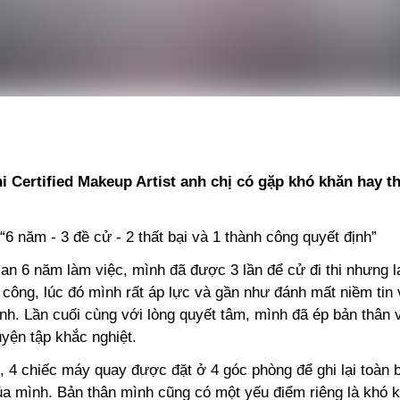
hi Certified Makeup Artist anh chị có gặp khó khăn hay t
6 năm - 3 đề cử - 2 thất bại và 1 thành công quyết định”
ian 6 năm làm việc, mình đã được 3 lần để cử đi thi nhưng lại
 công, lúc đó mình rất áp lực và gần như đánh mất niềm tin
nh. Lần cuối cùng với lòng quyết tâm, mình đã ép bản thân 
yện tập khắc nghiệt.
, 4 chiếc máy quay được đặt ở 4 góc phòng để ghi lại toàn 
ủa mình. Bản thân mình cũng có một yếu điểm riêng là khó 