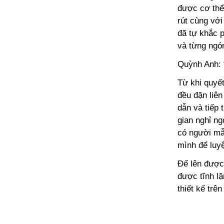
được cơ thể 
rút cùng với
đã tự khắc p
và từng ngón
Quỳnh Anh: 
Từ khi quyết
đều đặn liê
dẫn và tiếp 
gian nghỉ ng
có người mẫ
mình để luyệ
Để lên được
được tĩnh lặ
thiết kế trê