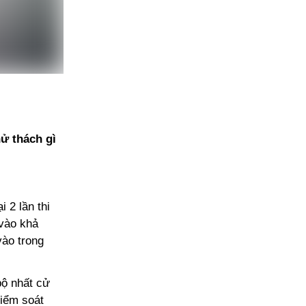
hử thách gì
 2 lần thi
 vào khả
vào trong
bộ nhất cử
kiểm soát