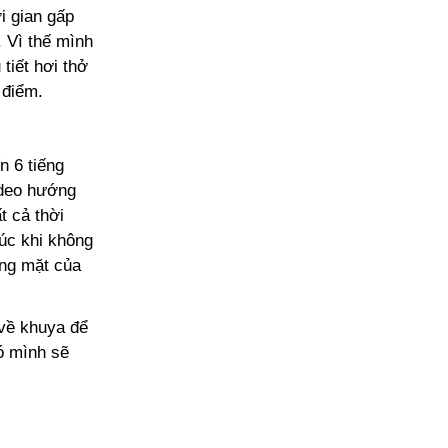
i gian gấp
. Vì thế mình
tiết hơi thở
 điểm.
n 6 tiếng
ideo hướng
t cả thời
lúc khi không
ng mặt của
 về khuya để
đó mình sẽ