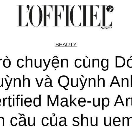
BEAUTY
rò chuyện cùng D
ỳnh và Quỳnh An
rtified Make-up Art
n cầu của shu ue