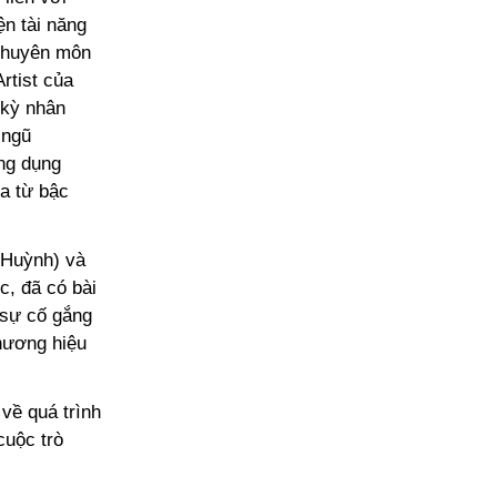
ện tài năng
 chuyên môn
rtist của
 kỳ nhân
 ngũ
ứng dụng
ừa từ bậc
 Huỳnh) và
, đã có bài
 sự cố gắng
thương hiệu
về quá trình
cuộc trò