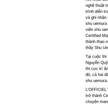
nghệ thuật t
trình diễn t
và ghi nhận 
shu uemura 
viên shu ue
Certified Ma
thành thạo n
thầy Shu Ue
Tại cuộc thi
Nguyễn Quỳn
thi cực kì 
đó, cả hai đ
shu uemura.
L’OFFICIEL V
trở thành C
chuyện mang