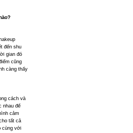
 nào?
 makeup
ết đến shu
ời gian đó
 điểm cũng
ình càng thấy
ong cách và
c nhau để
 mình cảm
cho tất cả
ó cùng với