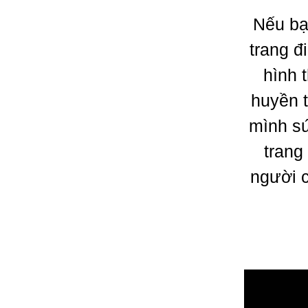
Nếu bạ
trang đ
hình 
huyền 
mình sứ
trang
người c