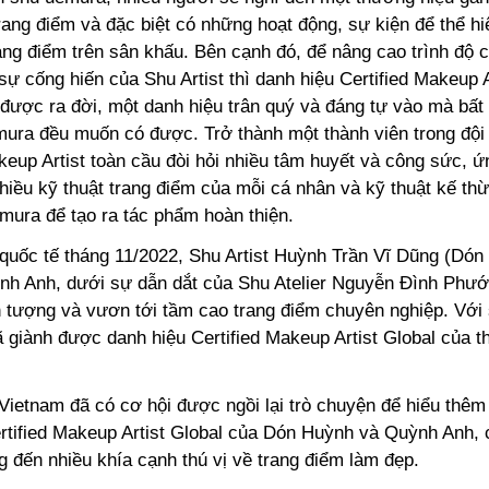
rang điểm và đặc biệt có những hoạt động, sự kiện để thể hi
rang điểm trên sân khấu. Bên cạnh đó, để nâng cao trình độ
sự cống hiến của Shu Artist thì danh hiệu Certified Makeup A
được ra đời, một danh hiệu trân quý và đáng tự vào mà bất
mura đều muốn có được. Trở thành một thành viên trong đội
keup Artist toàn cầu đòi hỏi nhiều tâm huyết và công sức, 
hiều kỹ thuật trang điểm của mỗi cá nhân và kỹ thuật kế th
mura để tạo ra tác phẩm hoàn thiện.
 quốc tế tháng 11/2022, Shu Artist Huỳnh Trần Vĩ Dũng (Dón
h Anh, dưới sự dẫn dắt của Shu Atelier Nguyễn Đình Phước
ấn tượng và vươn tới tầm cao trang điểm chuyên nghiệp. Với
ã giành được danh hiệu Certified Makeup Artist Global của 
ietnam đã có cơ hội được ngồi lại trò chuyện để hiểu thêm 
ertified Makeup Artist Global của Dón Huỳnh và Quỳnh Anh, 
 đến nhiều khía cạnh thú vị về trang điểm làm đẹp.