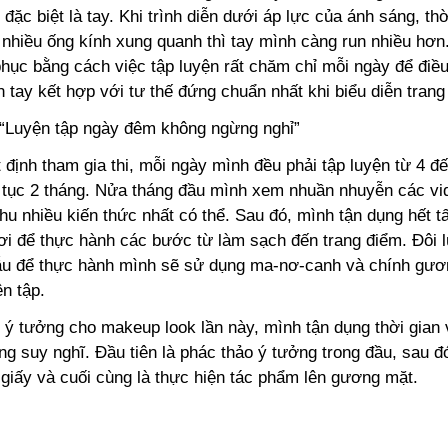
đặc biệt là tay. Khi trình diễn dưới áp lực của ánh sáng, thờ
 nhiều ống kính xung quanh thì tay mình càng run nhiều hơn
hục bằng cách việc tập luyện rất chăm chỉ mỗi ngày để điều 
 tay kết hợp với tư thế đứng chuẩn nhất khi biểu diễn trang
“Luyện tập ngày đêm không ngừng nghỉ”
 định tham gia thi, mỗi ngày mình đều phải tập luyện từ 4 đế
n tục 2 tháng. Nửa tháng đầu mình xem nhuần nhuyễn các v
thu nhiều kiến thức nhất có thể. Sau đó, mình tận dụng hết tấ
ơi để thực hành các bước từ làm sạch đến trang điểm. Đôi 
u để thực hành mình sẽ sử dụng ma-nơ-canh và chính gươ
n tập.
 ý tưởng cho makeup look lần này, mình tận dụng thời gian
ng suy nghĩ. Đầu tiên là phác thảo ý tưởng trong đầu, sau 
n giấy và cuối cùng là thực hiện tác phẩm lên gương mặt.