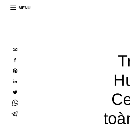
MENU
T
Hu
Ce
toà