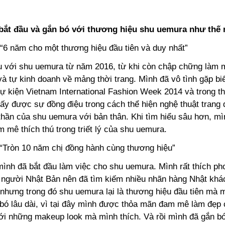
 bắt đầu và gắn bó với thương hiệu shu uemura như thế
“6 năm cho một thương hiệu đầu tiên và duy nhất”
u với shu uemura từ năm 2016, từ khi còn chập chững làm
và tự kinh doanh về mảng thời trang. Mình đã vô tình gặp bi
ự kiện Vietnam International Fashion Week 2014 và trong th
ấy được sự đồng điệu trong cách thể hiện nghệ thuật trang
thần của shu uemura với bản thân. Khi tìm hiểu sâu hơn, m
mê thích thú trong triết lý của shu uemura.
“Tròn 10 năm chị đồng hành cùng thương hiệu”
ình đã bắt đầu làm việc cho shu uemura. Mình rất thích ph
a người Nhật Bản nên đã tìm kiếm nhiều nhãn hàng Nhật khá
, nhưng trong đó shu uemura lại là thương hiệu đầu tiên mà
bó lâu dài, vì tại đây mình được thỏa mãn đam mê làm đẹp 
ới những makeup look mà mình thích. Và rồi mình đã gắn b