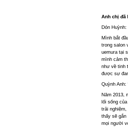
Anh chị đã
Dón Huỳnh: 
Mình bắt đầ
trong salon 
uemura tại s
mình cảm th
như về tinh 
được sự đam 
Quỳnh Anh: 
Năm 2013, m
lối sống củ
trải nghiệm
thấy sẽ gắn 
mọi người v